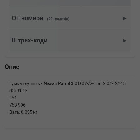
NISSAN
MARCH II (K11)
1.3 i 16V 75 л.с. (1992-2000) 75 л.с. (1992-08-
01-2000-09-01) (Тип: Бензиновый двигатель,
OE номери
▶
(27 номерів)
Об'єм: 55cc, Потужність: 75HP)
NISSAN
MARCH II (K11)
1.0 i 16V 60 л.с. (2000-2003) 60 л.с. (2000-09-
Штрих-коди
▶
01-2003-02-01) (Тип: Бензиновый двигатель,
Об'єм: 44cc, Потужність: 60HP)
NISSAN
MARCH II (K11)
1.0 i 16V 54 л.с. (1992-2000) 54 л.с. (1992-08-
Опис
01-2000-09-01) (Тип: Бензиновый двигатель,
Об'єм: 40cc, Потужність: 54HP)
Гумка глушника Nissan Patrol 3.0 D 07-/X-Trail 2.0/2.2/2.5
dCi 01-13
FA1
753-906
Вага: 0.055 кг