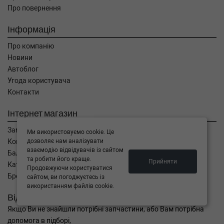
Про повернення
Інформація
Про компанію
Новини
Автоблог
Угода користувача
Контакти
Інтернет магазин
Замовлення
Ми використовуємо cookie. Це
дозволяє нам аналізувати
Кошик
взаємодію відвідувачів із сайтом
Баланс
та робити його краще.
Прийняти
Каталог товарів
Продовжуючи користуватися
Бренди
сайтом, ви погоджуєтесь із
використанням файлів cookie.
Відправити запит
Якщо Ви не знайшли потрібні запчастини, або Вам потрібна
допомога в підборі,