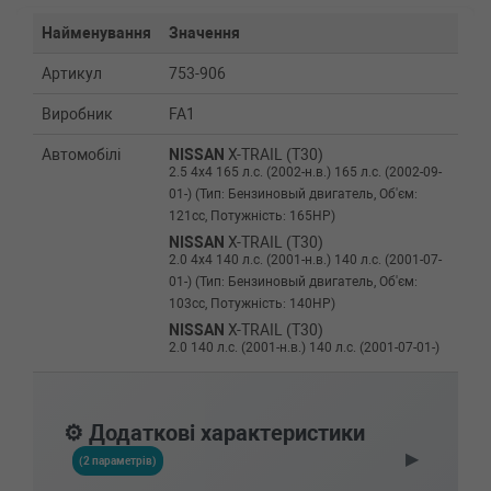
Найменування
Значення
Артикул
753-906
Виробник
FA1
Автомобілі
NISSAN
X-TRAIL (T30)
2.5 4x4 165 л.с. (2002-н.в.) 165 л.с. (2002-09-
01-) (Тип: Бензиновый двигатель, Об'єм:
121cc, Потужність: 165HP)
NISSAN
X-TRAIL (T30)
2.0 4x4 140 л.с. (2001-н.в.) 140 л.с. (2001-07-
01-) (Тип: Бензиновый двигатель, Об'єм:
103cc, Потужність: 140HP)
NISSAN
X-TRAIL (T30)
2.0 140 л.с. (2001-н.в.) 140 л.с. (2001-07-01-)
(Тип: Бензиновый двигатель, Об'єм: 103cc,
Потужність: 140HP)
NISSAN
MARCH II (K11)
⚙️ Додаткові характеристики
1.4 i 16V 82 л.с. (2000-2003) 82 л.с. (2000-09-
▶
01-2003-02-01) (Тип: Бензиновый двигатель,
(2 параметрів)
Об'єм: 60cc, Потужність: 82HP)