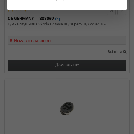
OE GERMANY
803069
Гумка глушника Skoda Octavia III /Superb III/Kodiaq 10-
Немає в наявності
Всі ціни
Докладніше