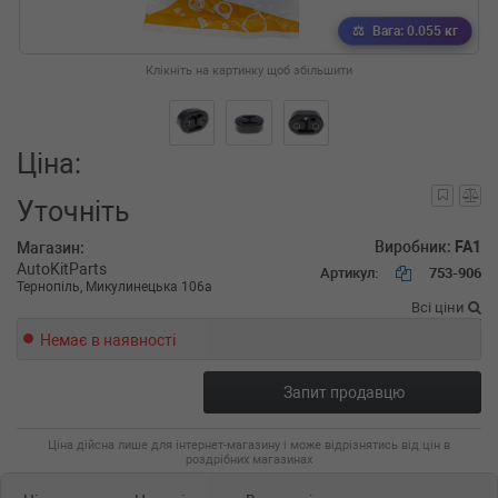
Вага: 0.055 кг
Клікніть на картинку щоб збільшити
Ціна:
Уточніть
Виробник:
FA1
Магазин:
AutoKitParts
Артикул:
753-906
Тернопіль, Микулинецька 106а
Всі ціни
Немає в наявності
Запит продавцю
Ціна дійсна лише для інтернет-магазину і може відрізнятись від цін в
роздрібних магазинах