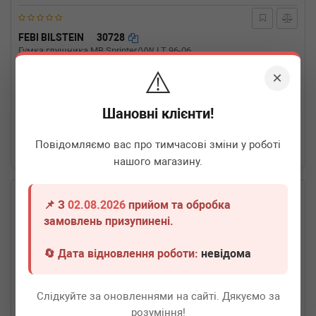
FEBI BILSTEIN
30728
Гумка глушника MB Sprinter/VW LT 96-06
⚠️
×
Термін 1 дн.
20 шт.
Шановні клієнти!
160
грн
Всі ціни
Повідомляємо вас про тимчасові зміни у роботі
-
+
В кошик
нашого магазину.
📌 З
02.08.2026
прийом та обробка
замовлень призупинені.
🔄 Дата відновлення роботи:
невідома
Слідкуйте за оновленнями на сайті. Дякуємо за
розуміння!