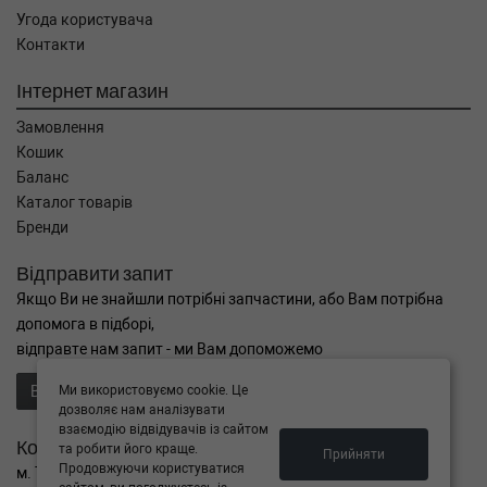
Угода користувача
Контакти
Інтернет магазин
Замовлення
Кошик
Баланс
Каталог товарів
Бренди
Відправити запит
Якщо Ви не знайшли потрібні запчастини, або Вам потрібна
допомога в підборі,
відправте нам запит - ми Вам допоможемо
Відправити запит продавцю
Ми використовуємо cookie. Це
дозволяє нам аналізувати
взаємодію відвідувачів із сайтом
Контакти
та робити його краще.
Прийняти
Продовжуючи користуватися
м. Тернопіль вул. Микулинецька 106а