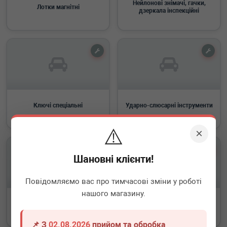
Нейлонові знімачі, гачки,
Лотки магнітні
дзеркала інспекційні
Ключі спеціальні
Ударно-слюсарні інструменти
⚠️
×
Шановні клієнти!
Повідомляємо вас про тимчасові зміни у роботі
нашого магазину.
Інструменти для рідин та
Інструменти для електрика
мастил
📌 З
02.08.2026
прийом та обробка