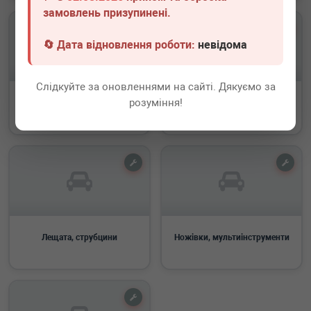
замовлень призупинені.
🔄 Дата відновлення роботи:
невідома
Слідкуйте за оновленнями на сайті. Дякуємо за
розуміння!
Пістолети, заклепники
Ключі профільні
Лещата, струбцини
Ножівки, мультиінструменти