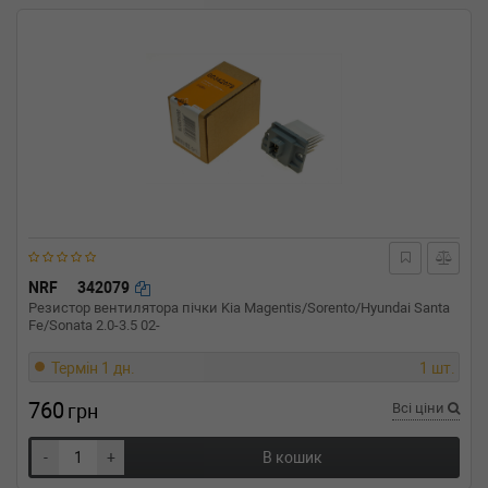
NRF
342079
Резистор вентилятора пічки Kia Magentis/Sorento/Hyundai Santa
Fe/Sonata 2.0-3.5 02-
Термін 1 дн.
1 шт.
760
грн
Всі ціни
-
+
В кошик