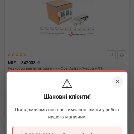
NRF
342038
Резистор вентилятора пічки Opel Astra F/Vectra A 91-
⚠️
×
Термін 1 дн.
2 шт.
Шановні клієнти!
620
грн
Всі ціни
Повідомляємо вас про тимчасові зміни у роботі
-
+
В кошик
нашого магазину.