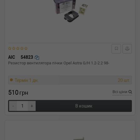
AIC
54823
Резистор вентилятора пічки Opel Astra G/H 1.2-2.2 98-
Термін 1 дн.
20 шт.
510
грн
Всі ціни
-
+
В кошик