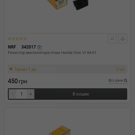
NRF
342017
Резистор вентилятора пічки Honda Civic VI 94-01
Термін 1 дн.
2 шт.
450
грн
Всі ціни
-
+
В кошик