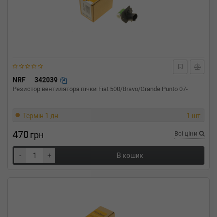
NRF
342039
Резистор вентилятора пічки Fiat 500/Bravo/Grande Punto 07-
Термін 1 дн.
1 шт.
470
грн
Всі ціни
-
+
В кошик