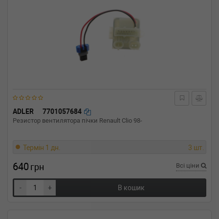
ADLER
7701057684
Резистор вентилятора пічки Renault Clio 98-
Термін 1 дн.
3 шт.
640
грн
Всі ціни
-
+
В кошик