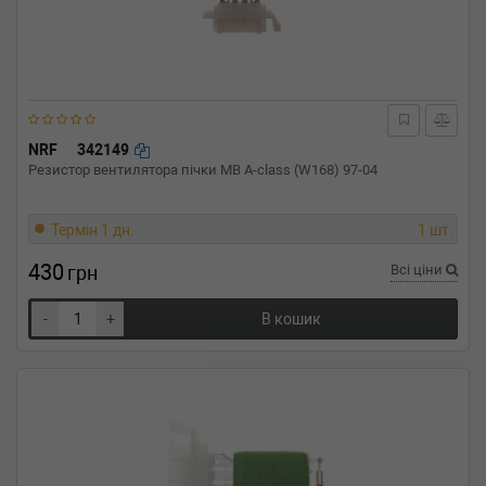
NRF
342149
Резистор вентилятора пічки MB A-class (W168) 97-04
Термін 1 дн.
1 шт.
430
грн
Всі ціни
-
+
В кошик