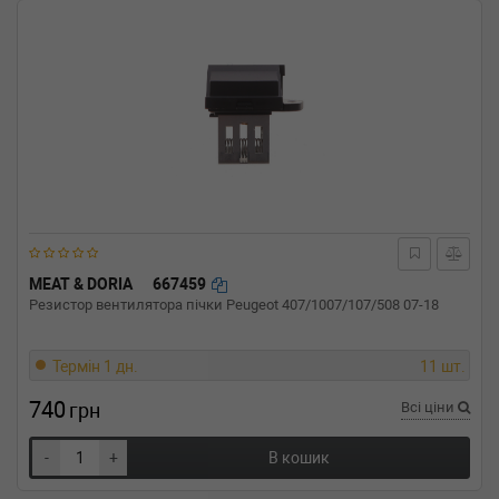
MEAT & DORIA
667459
Резистор вентилятора пічки Peugeot 407/1007/107/508 07-18
Термін 1 дн.
11 шт.
740
грн
Всі ціни
-
+
В кошик