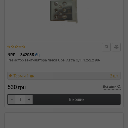
NRF
342035
Резистор вентилятора пічки Opel Astra G/H 1.2-2.2 98-
Термін 1 дн.
2 шт.
530
грн
Всі ціни
-
+
В кошик