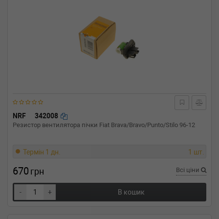
NRF
342008
Резистор вентилятора пічки Fiat Brava/Bravo/Punto/Stilo 96-12
Термін 1 дн.
1 шт.
670
грн
Всі ціни
-
+
В кошик