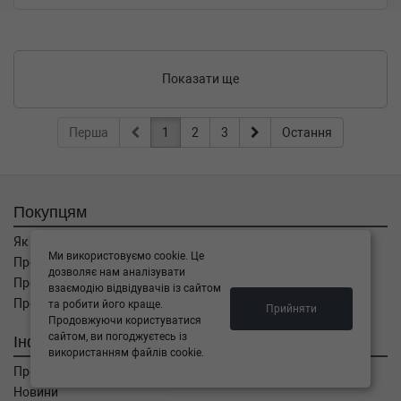
Показати ще
Перша
1
2
3
Остання
Покупцям
Як замовити
Ми використовуємо cookie. Це
Про оплату
дозволяє нам аналізувати
Про доставку
взаємодію відвідувачів із сайтом
Про повернення
та робити його краще.
Прийняти
Продовжуючи користуватися
сайтом, ви погоджуєтесь із
Інформація
використанням файлів cookie.
Про компанію
Новини