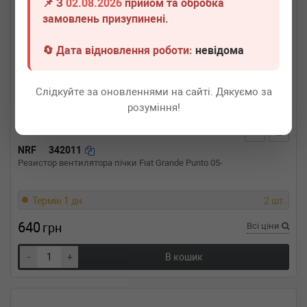
📌 З
02.08.2026
прийом та обробка
замовлень призупинені.
🔄 Дата відновлення роботи:
невідома
Слідкуйте за оновленнями на сайті. Дякуємо за
розуміння!
NRF
342011
Резистор вентилятора пічки Fiat Grande Punto 05-
Термін 1 дн.
2 шт.
640
грн
Всі ціни
-
+
В кошик