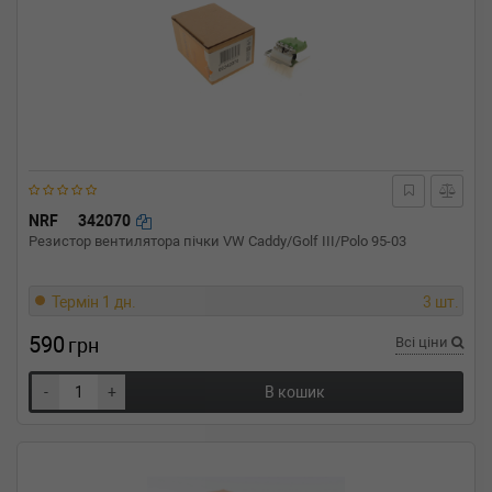
NRF
342070
Резистор вентилятора пічки VW Caddy/Golf III/Polo 95-03
Термін 1 дн.
3 шт.
590
грн
Всі ціни
-
+
В кошик