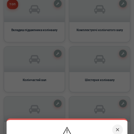
ТОП
Вкладиш підшипника колінвалу
Комплектуючі колінчатого валу
Колінчастий вал
Шестерня колінвалу
⚠️
×
Шків колінвалу
Маточина колінвалу