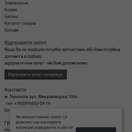
Замовлення
Кошик
Баланс
Каталог товарів
Бренди
Відправити запит
Якщо Ви не знайшли потрібні запчастини, або Вам потрібна
допомога в підборі,
відправте нам запит - ми Вам допоможемо
Відправити запит продавцю
Контакти
м. Тернопіль вул. Микулинецька 106а
тел. +38(099)650-59-19
Email. autokitparts@yahoo.com
Ми використовуємо cookie. Це
Графік роботи
дозволяє нам аналізувати
взаємодію відвідувачів із сайтом
пн-пт з 9:00 до 17:00, сб - вихідний, нд - вихідний