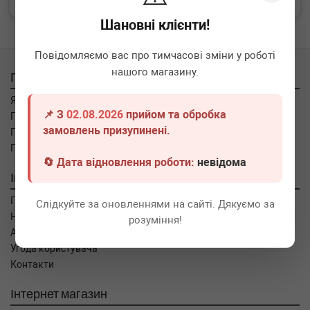
Шановні клієнти!
Повідомляємо вас про тимчасові зміни у роботі
нашого магазину.
Покупцям
Як замовити
📌 З
02.08.2026
прийом та обробка
Про оплату
замовлень призупинені.
Про доставку
Про повернення
🔄 Дата відновлення роботи:
невідома
Інформація
Про компанію
Слідкуйте за оновленнями на сайті. Дякуємо за
Новини
розуміння!
Автоблог
Угода користувача
Контакти
Інтернет магазин