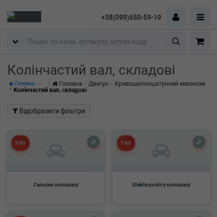
+38(099)650-59-19
Пошук
Колінчастий вал, складові
Головна
Двигун
Кривошипношатунний механізм
Головна
Колінчастий вал, складові
Відобразити фільтри
ТОП
ТОП
Сальник колінвалу
Шайба розбігу колінвалу