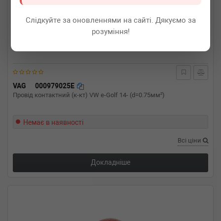
Слідкуйте за оновленнями на сайті. Дякуємо за
розуміння!
VAG
000979025E
Провід контактний (к-кт) VW e-Golf 14- (d=0.75мм²)
Немає в наявності
Всі ціни
Докладніше