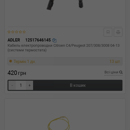
ADLER
12517646145
Кабель електропроводки Citroen C4/Peugeot 207/308/3008 04-13
(системи термостата)
Термін 1 дн.
13 шт.
420
грн
Всі ціни
-
+
В кошик