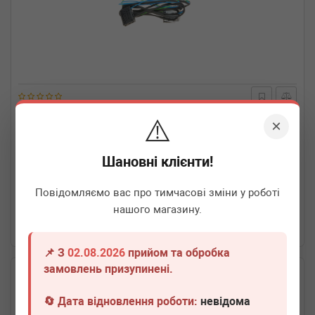
BMW
61122410220
⚠️
×
Провід дооснащення для ліхтарів Facelift BMW 3 (F30) 13-
N47/N13/N20/N55/N57 (к-кт)
Шановні клієнти!
Термін 1 дн.
1 шт.
Повідомляємо вас про тимчасові зміни у роботі
2 810
грн
Всі ціни
нашого магазину.
-
+
В кошик
📌 З
02.08.2026
прийом та обробка
замовлень призупинені.
🔄 Дата відновлення роботи:
невідома