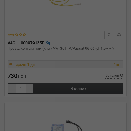
VAG
000979135E
Провід контактний (к-кт) VW Golf IV/Passat 96-06 (d=1.5мм²)
Термін 1 дн.
2 шт.
730
грн
Всі ціни
-
+
В кошик