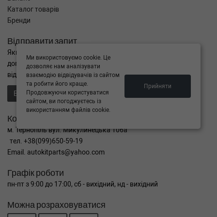
Каталог товарів
Бренди
Відправити запит
Якщо Ви не знайшли потрібні запчастини, або Вам потрібна
Ми використовуємо cookie. Це
допомога в підборі,
дозволяє нам аналізувати
відправте нам запит - ми Вам допоможемо
взаємодію відвідувачів із сайтом
та робити його краще.
Прийняти
Продовжуючи користуватися
Відправити запит продавцю
сайтом, ви погоджуєтесь із
використанням файлів cookie.
Контакти
м. Тернопіль вул. Микулинецька 106а
тел. +38(099)650-59-19
Email. autokitparts@yahoo.com
Графік роботи
пн-пт з 9:00 до 17:00, сб - вихідний, нд - вихідний
Можна розраховуватися