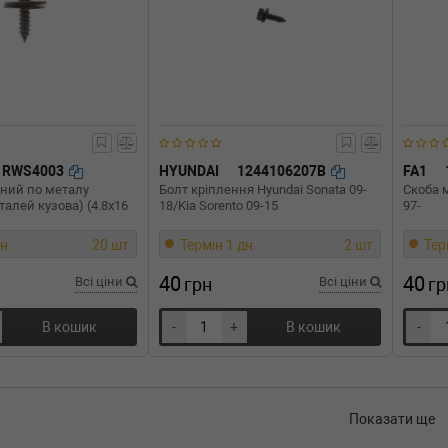
RWS4003
HYUNDAI
1244106207B
FA1
зний по металу
Болт кріплення Hyundai Sonata 09-
Скоба м
талей кузова) (4.8x16
18/Kia Sorento 09-15
97-
н.
20 шт.
Термін 1 дн.
2 шт.
Тер
40
40
Всі ціни
грн
Всі ціни
гр
В кошик
-
+
В кошик
-
Показати ще