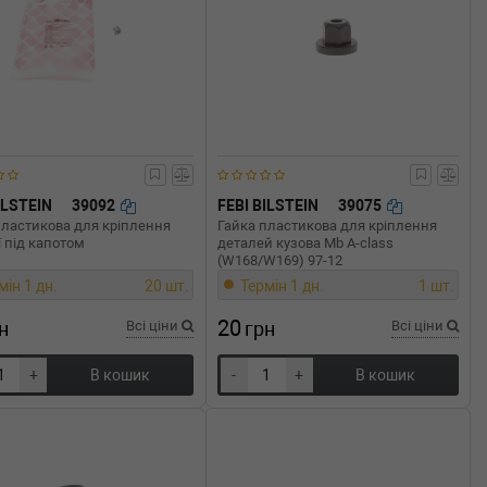
ILSTEIN
39092
FEBI BILSTEIN
39075
пластикова для кріплення
Гайка пластикова для кріплення
ї під капотом
деталей кузова Mb A-class
(W168/W169) 97-12
мін 1 дн.
20 шт.
Термін 1 дн.
1 шт.
20
н
Всі ціни
грн
Всі ціни
+
В кошик
-
+
В кошик