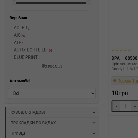
Виробник
ADLER
2
AIC
26
ATE
1
AUTOTECHTEILE
108
BLUE PRINT
DPA
88530
1
Кріплення м
Ще варіанти
Caddy II 1.6/1
Термін 1 д
Автомобілі
10
грн
-
+
КУЗОВ, СКЛАДОВІ
ПРОКЛАДКИ ПО ВИДАХ
ПРИВІД