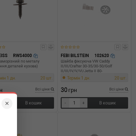
ISS
RWS4000
FEBI BILSTEIN
102620
саморізний по металу
Шайба фіксуюча VW Caddy
ення деталей кузова)
II/III/Crafter 30-35/30-50/Golf
II/III/IV/V/VI/Jetta II 80-
мін 1 дн.
20 шт.
Термін 1 дн.
20 шт.
30
н
Всі ціни
грн
Всі ціни
×
+
В кошик
-
+
В кошик