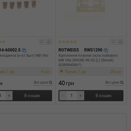
14-60002.5
ROTWEISS
RWS1290
олдинга (к-кт 5шт) MB Vito
Кріплення планки скла лобового
MB Vito (W638) 96-03 (L) (білий)
(6389840861)
мін 1 дн.
9 шт.
Термін 1 дн.
20 шт.
40
н
Всі ціни
грн
Всі ціни
+
В кошик
-
+
В кошик