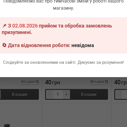
Повідомляємо вас про тимчасові зміни у роботі нашого
магазину.
📌 З
02.08.2026
прийом та обробка замовлень
призупинені.
🔄 Дата відновлення роботи:
невідома
TRUCK
N
36452
ROTWEISS
RWS3848
02.67.
кова для кріплення
Гвинт саморізний по металу
ва
(кріплення деталей кузова)
Скоба 
Слідкуйте за оновленнями на сайті. Дякуємо за розуміння!
(ST4.8X20-Z2)
н.
1 шт.
Термін 1 дн.
20 шт.
Тер
40
40
Всі ціни
грн
Всі ціни
гр
В кошик
-
+
В кошик
-