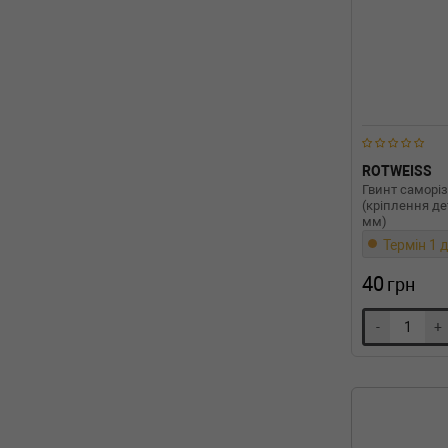
ROTWEISS
Гвинт саморі
(кріплення де
мм)
Термін 1 д
40
грн
-
+