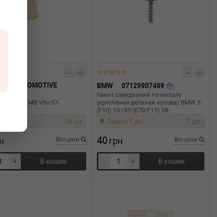
TEC AUTOMOTIVE
BMW
07129907489
228
Гвинт саморізний по металу
молдинга MB Vito 97-
(кріплення деталей кузова) BMW 5
(F10) 10-/X5 (E70/F15) 08-
мін 1 дн.
20 шт.
Термін 1 дн.
2 шт.
40
н
Всі ціни
грн
Всі ціни
+
В кошик
-
+
В кошик