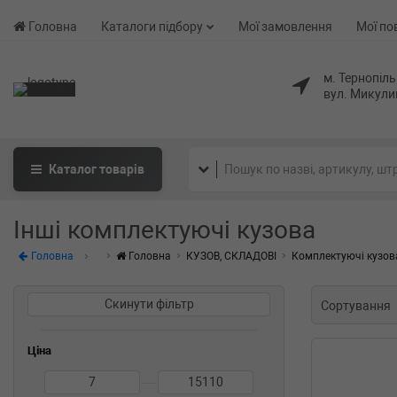
Головна
Каталоги підбору
Мої замовлення
Мої по
м. Тернопіль
вул. Микули
Каталог
товарів
Інші комплектуючі кузова
Головна
Головна
КУЗОВ, СКЛАДОВІ
Комплектуючі кузов
Скинути фільтр
Сортування
Ціна
—