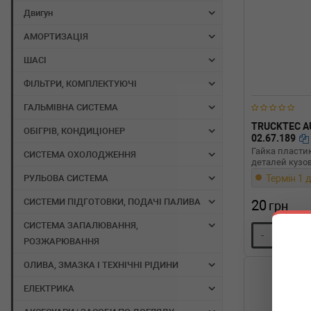
Двигун
АМОРТИЗАЦІЯ
ШАСІ
ФІЛЬТРИ, КОМПЛЕКТУЮЧІ
ГАЛЬМІВНА СИСТЕМА
TRUCKTEC A
ОБІГРІВ, КОНДИЦІОНЕР
02.67.189
Гайка пласти
СИСТЕМА ОХОЛОДЖЕННЯ
деталей кузо
Термін 1 д
РУЛЬОВА СИСТЕМА
СИСТЕМИ ПІДГОТОВКИ, ПОДАЧІ ПАЛИВА
20
грн
СИСТЕМА ЗАПАЛЮВАННЯ,
-
+
РОЗЖАРЮВАННЯ
ОЛИВА, ЗМАЗКА І ТЕХНІЧНІ РІДИНИ
ЕЛЕКТРИКА