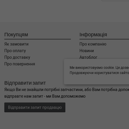
Покупцям
Інформація
Як замовити
Про компанію
Про оплату
Новини
Про доставку
Автоблог
Про повернення
Угода користувача
Ми використовуємо cookie. Це дозв
Контакти
Продовжуючи користуватися сайтом
Відправити запит
Якщо Ви не знайшли потрібні запчастини, або Вам потрібна допом
відправте нам запит - ми Вам допоможемо
Відправити запит продавцю