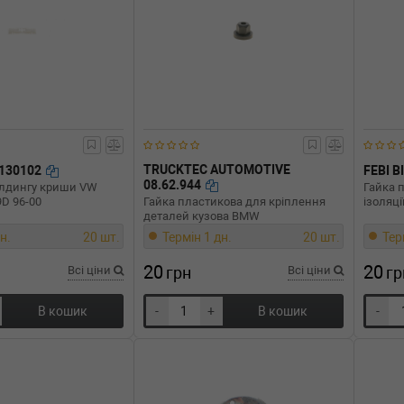
TRUCKTEC AUTOMOTIVE
130102
FEBI B
08.62.944
олдингу криши VW
Гайка 
.9D 96-00
Гайка пластикова для кріплення
ізоляці
деталей кузова BMW
н.
20 шт.
Термін 1 дн.
20 шт.
Тер
20
20
Всі ціни
грн
Всі ціни
гр
В кошик
-
+
В кошик
-