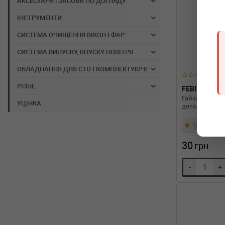
АКСЕСУАРИ і ЗАСОБИ ПО ДОГЛЯДУ
ІНСТРУМЕНТИ
СИСТЕМА ОЧИЩЕННЯ ВІКОН І ФАР
СИСТЕМА ВИПУСКУ, ВПУСКУ ПОВІТРЯ
ОБЛАДНАННЯ ДЛЯ СТО І КОМПЛЕКТУЮЧІ
РІЗНЕ
FEBI BILSTEI
Гайка пласти
УЦІНКА
деталей кузо
Термін 1 д
30
грн
-
+