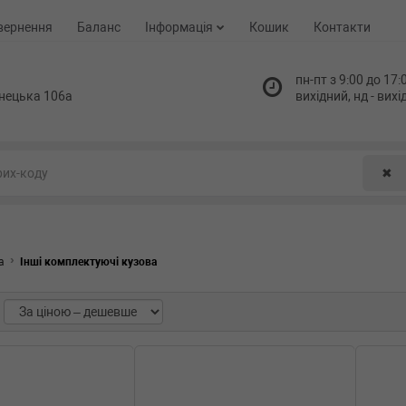
вернення
Баланс
Інформація
Кошик
Контакти
пн-пт з 9:00 до 17:0
нецька 106а
вихідний, нд - вих
✖
а
Інші комплектуючі кузова