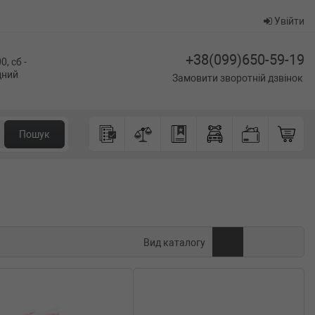
Увійти
+38(099)650-59-19
0, сб -
ідний
Замовити зворотній дзвінок
Пошук
Вид каталогу