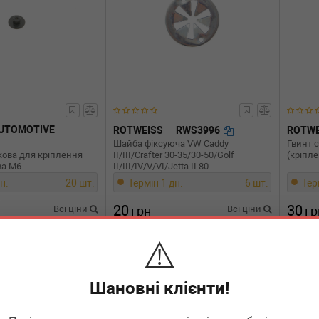
UTOMOTIVE
ROTWEISS
RWS3996
ROTWE
Шайба фіксуюча VW Caddy
Гвинт 
кова для кріплення
II/III/Crafter 30-35/30-50/Golf
(кріпл
ва M6
II/III/IV/V/VI/Jetta II 80-
н.
20 шт.
Термін 1 дн.
6 шт.
Тер
20
30
Всі ціни
грн
Всі ціни
гр
⚠️
В кошик
-
+
В кошик
-
Шановні клієнти!