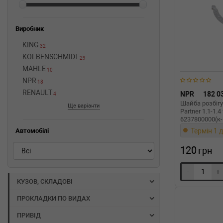
Виробник
KING
32
KOLBENSCHMIDT
29
MAHLE
10
NPR
18
RENAULT
NPR
182 0
4
Шайба розбігу
Ще варіанти
Partner 1.1-1.4
6237800000(к-
Термін 1 д
Автомобілі
120
грн
-
+
КУЗОВ, СКЛАДОВІ
ПРОКЛАДКИ ПО ВИДАХ
ПРИВІД