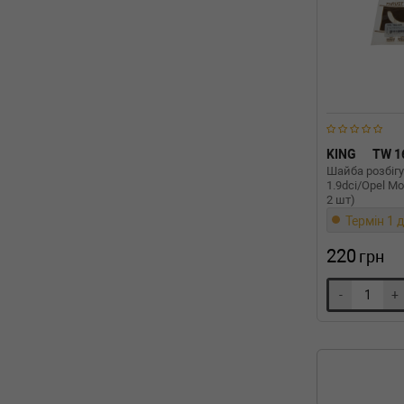
KING
TW 
Шайба розбігу
1.9dci/Opel Mo
2 шт)
Термін 1 д
220
грн
-
+