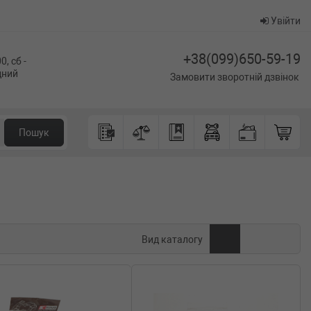
Увійти
+38(099)650-59-19
0, сб -
ідний
Замовити зворотній дзвінок
Пошук
Вид каталогу