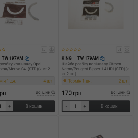
TW 197AM
KING
TW 179AM
озбігу колінвалу Opel
Шайба розбігу колінвалу Citroen
orsa/Meriva 04- (STD)(к-кт 2
Nemo/Peugeot Bipper 1.4 HDI (STD)(к-
кт 2 шт)
мін 1 дн.
4 шт.
Термін 1 дн.
2 шт.
170
грн
Всі ціни
грн
Всі ціни
+
В кошик
-
+
В кошик