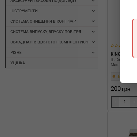
АКСЕСУАРИ і ЗАСОБИ ПО ДОГЛЯДУ
ІНСТРУМЕНТИ
СИСТЕМА ОЧИЩЕННЯ ВІКОН І ФАР
СИСТЕМА ВИПУСКУ, ВПУСКУ ПОВІТРЯ
ОБЛАДНАННЯ ДЛЯ СТО І КОМПЛЕКТУЮЧІ
РІЗНЕ
KING
TW1
Шайба розбігу
УЦІНКА
Master 2.3 dCi
Термін 1 д
200
грн
-
+