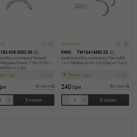
182 038 0002 00
KING
TW1041AM0.25
озбігу колінвалу Renault
Шайба розбігу колінвалу Fiat Doblo
/Megane/Scenic 1.9D (STD) =
1.6 D Multijet (к-кт) (+0.25)(к-кт 2 шт)
000(к-кт 2 шт)
мін 1 дн.
20 шт.
Термін 1 дн.
1 шт.
240
грн
Всі ціни
грн
Всі ціни
+
В кошик
-
+
В кошик