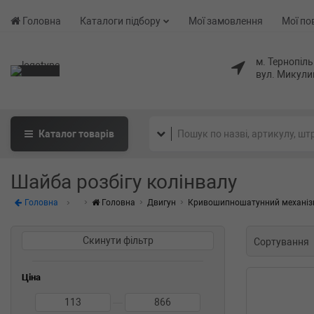
Головна
Каталоги підбору
Мої замовлення
Мої по
м. Тернопіль
вул. Микули
Каталог
товарів
Шайба розбігу колінвалу
Головна
Головна
Двигун
Кривошипношатунний механі
Скинути фільтр
Сортування
Ціна
—