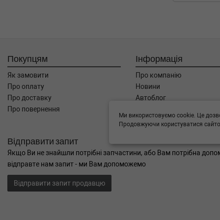
Покупцям
Інформація
Як замовити
Про компанію
Про оплату
Новини
Про доставку
Автоблог
Про повернення
Угода користувача
Ми використовуємо cookie. Це дозв
Контакти
Продовжуючи користуватися сайтом
Відправити запит
Якщо Ви не знайшли потрібні запчастини, або Вам потрібна допом
відправте нам запит - ми Вам допоможемо
Відправити запит продавцю