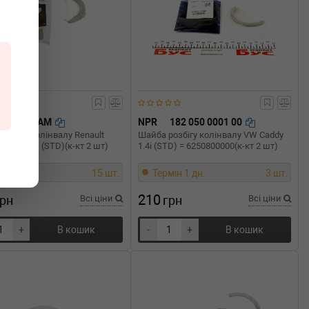
TW 166AM
NPR
182 050 0001 00
озбігу колінвалу Renault
Шайба розбігу колінвалу VW Caddy
1.5dCi 01- (STD)(к-кт 2 шт)
1.4i (STD) = 6250800000(к-кт 2 шт)
мін 1 дн.
15 шт.
Термін 1 дн.
3 шт.
210
грн
Всі ціни
грн
Всі ціни
+
В кошик
-
+
В кошик