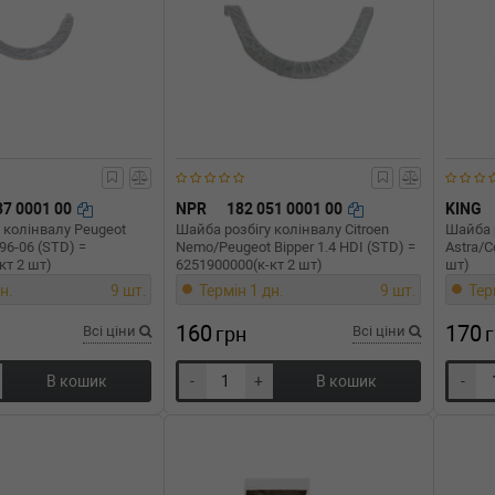
37 0001 00
NPR
182 051 0001 00
KING
 колінвалу Peugeot
Шайба розбігу колінвалу Citroen
Шайба р
 96-06 (STD) =
Nemo/Peugeot Bipper 1.4 HDI (STD) =
Astra/C
кт 2 шт)
6251900000(к-кт 2 шт)
шт)
н.
9 шт.
Термін 1 дн.
9 шт.
Тер
160
170
Всі ціни
грн
Всі ціни
В кошик
-
+
В кошик
-