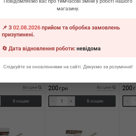
Повідомляємо вас про тимчасові зміни у роботі нашого
магазину.
📌 З
02.08.2026
прийом та обробка замовлень
призупинені.
🔄 Дата відновлення роботи:
невідома
044AM
KING
TW1044AM0.25
KING
 колінвалу Renault
Шайба розбігу колінвалу Renault
Шайба р
 10- (STD)(к-кт 2 шт)
Master 2.3 dCi 10- (+0.25)(к-кт 2 шт)
Kangoo 
Слідкуйте за оновленнями на сайті. Дякуємо за розуміння!
н.
9 шт.
Термін 1 дн.
3 шт.
Тер
200
200
Всі ціни
грн
Всі ціни
В кошик
-
+
В кошик
-