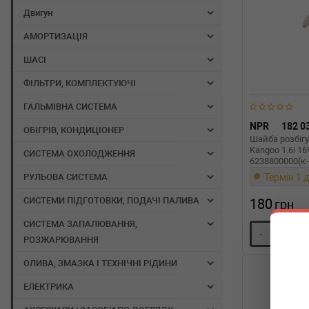
Двигун
АМОРТИЗАЦІЯ
ШАСІ
ФІЛЬТРИ, КОМПЛЕКТУЮЧІ
ГАЛЬМІВНА СИСТЕМА
NPR
182 0
ОБІГРІВ, КОНДИЦІОНЕР
Шайба розбігу
Kangoo 1.6i 16
СИСТЕМА ОХОЛОДЖЕННЯ
6238800000(к-
Термін 1 д
РУЛЬОВА СИСТЕМА
СИСТЕМИ ПІДГОТОВКИ, ПОДАЧІ ПАЛИВА
180
грн
СИСТЕМА ЗАПАЛЮВАННЯ,
-
+
РОЗЖАРЮВАННЯ
ОЛИВА, ЗМАЗКА І ТЕХНІЧНІ РІДИНИ
ЕЛЕКТРИКА