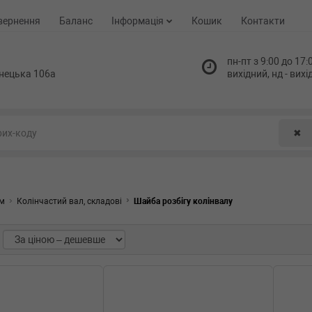
вернення
Баланс
Інформація
Кошик
Контакти
пн-пт з 9:00 до 17:0
нецька 106а
вихідний, нд - вих
✖
зм
Колінчастий вал, складові
Шайба розбігу колінвалу