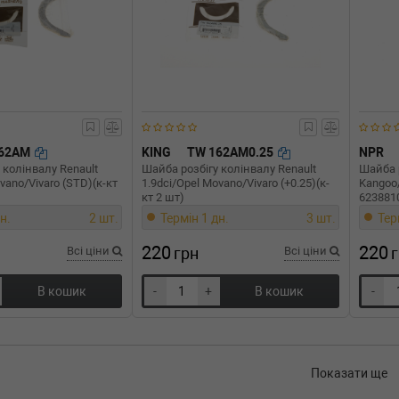
162AM
KING
TW 162AM0.25
NPR
 колінвалу Renault
Шайба розбігу колінвалу Renault
Шайба р
vano/Vivaro (STD)(к-кт
1.9dci/Opel Movano/Vivaro (+0.25)(к-
Kangoo
кт 2 шт)
6238810
н.
2 шт.
Термін 1 дн.
3 шт.
Тер
220
220
Всі ціни
грн
Всі ціни
В кошик
-
+
В кошик
-
Показати ще