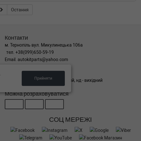
Остання
Контакти
м. Тернопіль вул. Микулинецька 106а
тел. +38(099)650-59-19
Email. autokitparts@yahoo.com
Графік роботи
.
Прийняти
пн-пт з 9:00 до 17:00, сб - вихідний, нд - вихідний
Можна розраховуватися
СОЦ МЕРЕЖІ