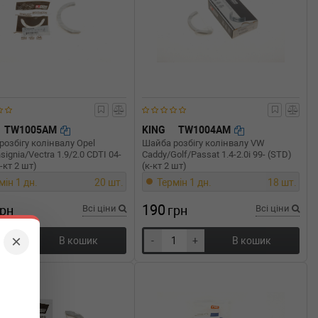
TW1005AM
KING
TW1004AM
озбігу колінвалу Opel
Шайба розбігу колінвалу VW
nsignia/Vectra 1.9/2.0 CDTI 04-
Caddy/Golf/Passat 1.4-2.0i 99- (STD)
-кт 2 шт)
(к-кт 2 шт)
мін 1 дн.
20 шт.
Термін 1 дн.
18 шт.
190
грн
Всі ціни
грн
Всі ціни
×
+
В кошик
-
+
В кошик