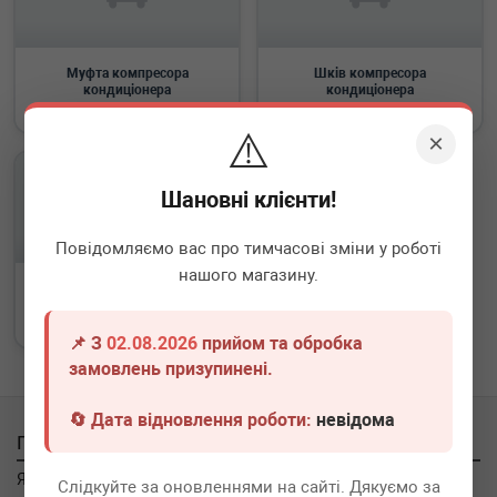
Муфта компресора
Шків компресора
кондиціонера
кондиціонера
⚠️
×
Шановні клієнти!
Повідомляємо вас про тимчасові зміни у роботі
нашого магазину.
Підшипник компресора
кондиціонера
📌 З
02.08.2026
прийом та обробка
замовлень призупинені.
🔄 Дата відновлення роботи:
невідома
Покупцям
Як замовити
Слідкуйте за оновленнями на сайті. Дякуємо за