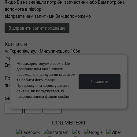
Якщо Ви не знайшли потрібні запчастини, або Вам потрібна
допомога в підборі,
відправте нам запит - ми Вам допоможемо
Відправити запит продавцю
Контакти
м. Тернопіль вул. Микулинецька 106а
тел. +38(099)650-59-19
Ми використовуємо cookie. Це
Email. autokitparts@yahoo.com
дозволяє нам аналізувати
взаємодію відвідувачів із сайтом
Графік роботи
та робити його краще.
Прийняти
пн-пт з 9:00 до 17:00, сб - вихідний, нд - вихідний
Продовжуючи користуватися
сайтом, ви погоджуєтесь із
використанням файлів cookie.
Можна розраховуватися
СОЦ МЕРЕЖІ