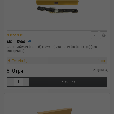
AIC
59041
Склопідіймач (задній) BMW 1 (F20) 10-19 (R) (електро)(без
моторчика)
Термін 1 дн.
1 шт.
810
грн
Всі ціни
-
+
В кошик