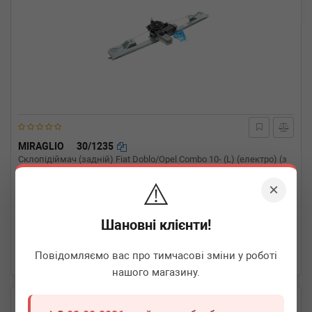
MIRAGLIO
30/1235
Склопідіймач (задній) Fiat Doblo/Opel Combo 10- (L) (електро) (з
моторчиком)
⚠️
×
Термін 1 дн.
1 шт.
Шановні клієнти!
980
грн
Всі ціни
Повідомляємо вас про тимчасові зміни у роботі
-
+
В кошик
нашого магазину.