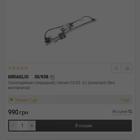
MIRAGLIO
30/938
Склопідіймач (передній) Citroen C3 02- (L) (електро) (без
моторчика)
Термін 1 дн.
1 шт.
990
грн
Всі ціни
-
+
В кошик