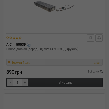
AIC
50539
Склопідіймач (передній) VW T4 90-03 (L) (ручної)
Термін 1 дн.
2 шт.
890
грн
Всі ціни
-
+
В кошик