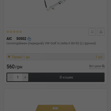
AIC
50502
Склопідіймач (передній) VW Golf II/Jetta II 83-92 (L) (ручної)
Термін 1 дн.
1 шт.
560
грн
Всі ціни
-
+
В кошик