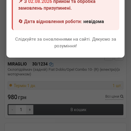
📌 З
02.08.2026
прийом та обробка
замовлень призупинені.
🔄 Дата відновлення роботи:
невідома
Слідкуйте за оновленнями на сайті. Дякуємо за
розуміння!
MIRAGLIO
30/1234
Склопідіймач (задній) Fiat Doblo/Opel Combo 10- (R) (електро)(з
моторчиком)
Термін 1 дн.
1 шт.
980
грн
Всі ціни
-
+
В кошик