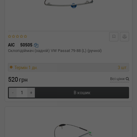
AIC
50505
Склопідіймач (задній) VW Passat 79-88 (L) (ручної)
Термін 1 дн.
3 шт.
520
грн
Всі ціни
-
+
В кошик