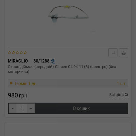
MIRAGLIO
30/1288
Склопідіймач (передній) Citroen C4 04-11 (R) (електро) (без
моторчика)
Термін 1 дн.
1 шт.
980
грн
Всі ціни
-
+
В кошик