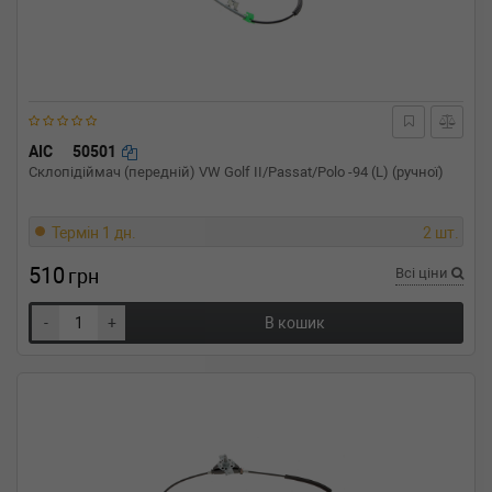
AIC
50501
Склопідіймач (передній) VW Golf II/Passat/Polo -94 (L) (ручної)
Термін 1 дн.
2 шт.
510
грн
Всі ціни
-
+
В кошик