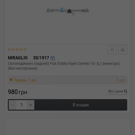
MIRAGLIO
30/1917
Склопідіймач (задній) Fiat Doblo/Opel Combo 10- (L) (електро)
(без моторчика)
Термін 1 дн.
1 шт.
980
грн
Всі ціни
-
+
В кошик