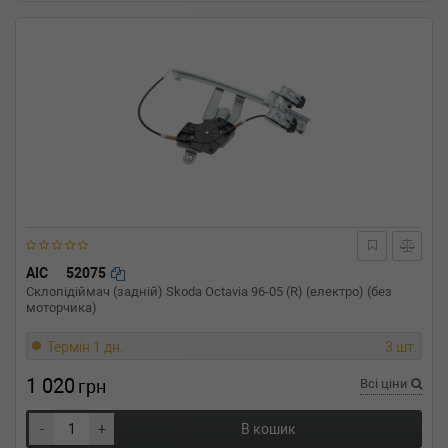
AIC
52075
Склопідіймач (задній) Skoda Octavia 96-05 (R) (електро) (без
моторчика)
Термін 1 дн.
3 шт.
1 020
грн
Всі ціни
-
+
В кошик