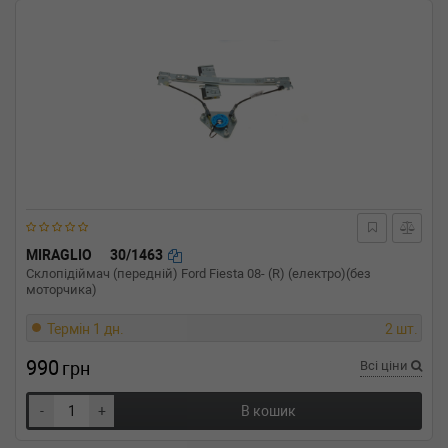
MIRAGLIO
30/1463
Склопідіймач (передній) Ford Fiesta 08- (R) (електро)(без
моторчика)
Термін 1 дн.
2 шт.
990
грн
Всі ціни
-
+
В кошик