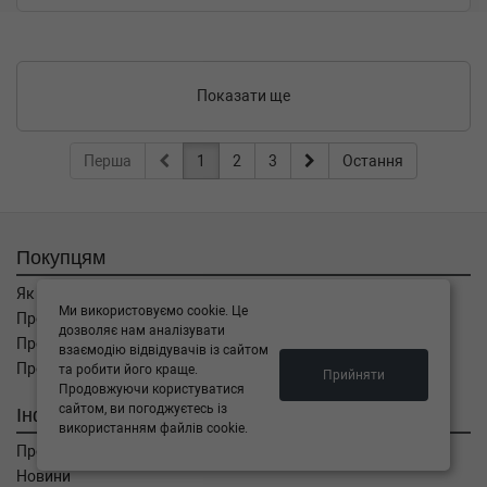
Показати ще
Перша
1
2
3
Остання
Покупцям
Як замовити
Ми використовуємо cookie. Це
Про оплату
дозволяє нам аналізувати
Про доставку
взаємодію відвідувачів із сайтом
Про повернення
та робити його краще.
Прийняти
Продовжуючи користуватися
сайтом, ви погоджуєтесь із
Інформація
використанням файлів cookie.
Про компанію
Новини