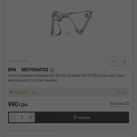
DPA
88370364702
Склопідіймач (передній) Skoda Octavia 96-05 (R) (електро) (без
моторчика) (з пластиною)
Термін 1 дн.
1 шт.
990
грн
Всі ціни
-
+
В кошик