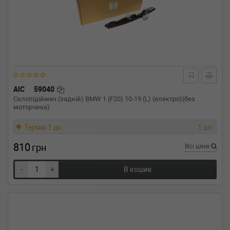
AIC
59040
Склопідіймач (задній) BMW 1 (F20) 10-19 (L) (електро)(без
моторчика)
Термін 1 дн.
1 шт.
810
грн
Всі ціни
-
+
В кошик