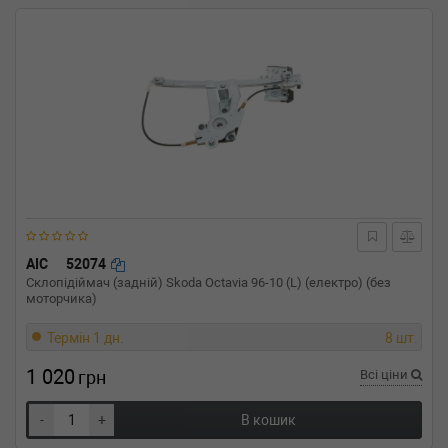
AIC
52074
Склопідіймач (задній) Skoda Octavia 96-10 (L) (електро) (без
моторчика)
Термін 1 дн.
8 шт.
1 020
грн
Всі ціни
-
+
В кошик