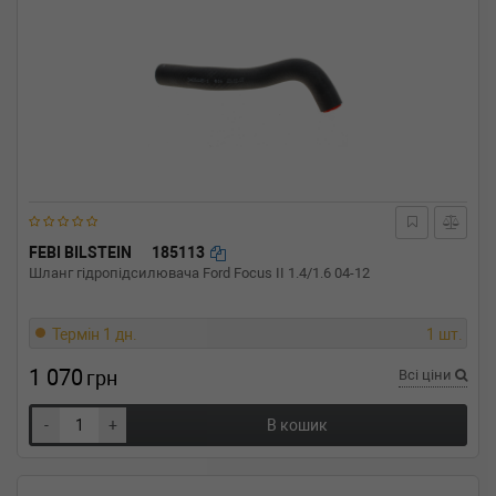
FEBI BILSTEIN
185113
Шланг гідропідсилювача Ford Focus II 1.4/1.6 04-12
Термін 1 дн.
1 шт.
1 070
грн
Всі ціни
-
+
В кошик