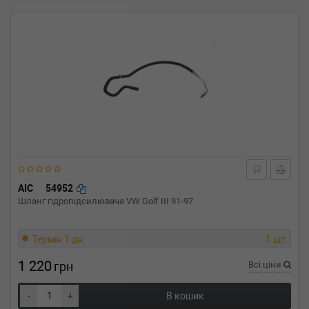
AIC
54952
Шланг гідропідсилювача VW Golf III 91-97
Термін 1 дн.
1 шт.
1 220
грн
Всі ціни
-
+
В кошик