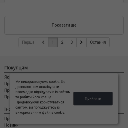
Показати ще
Перша
1
2
3
Остання
Покупцям
Як замовити
Ми використовуємо cookie. Це
Про оплату
дозволяє нам аналізувати
Про доставку
взаємодію відвідувачів із сайтом
Про повернення
та робити його краще.
Прийняти
Продовжуючи користуватися
сайтом, ви погоджуєтесь із
Інформація
використанням файлів cookie.
Про компанію
Новини