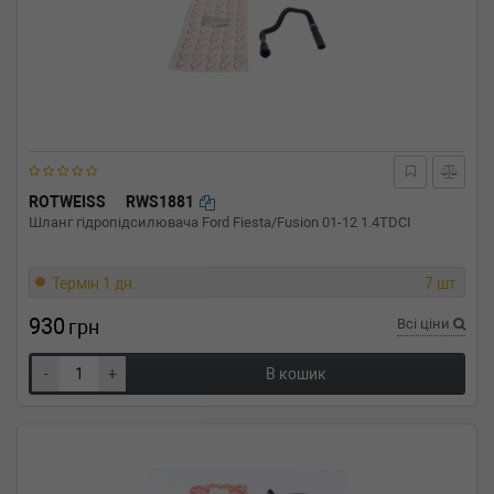
ROTWEISS
RWS1881
Шланг гідропідсилювача Ford Fiesta/Fusion 01-12 1.4TDCI
Термін 1 дн.
7 шт.
930
грн
Всі ціни
-
+
В кошик