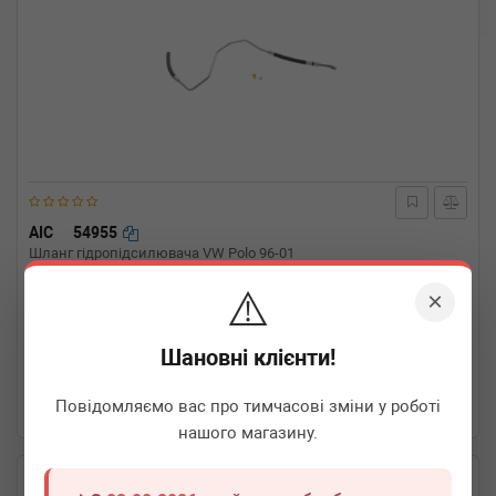
AIC
54955
Шланг гідропідсилювача VW Polo 96-01
⚠️
×
Термін 1 дн.
1 шт.
Шановні клієнти!
990
грн
Всі ціни
Повідомляємо вас про тимчасові зміни у роботі
-
+
В кошик
нашого магазину.