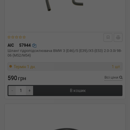
AIC
57944
Шланг гідропідсилювача BMW 3 (E46)/5 (E39)/X5 (E53) 2.0-3.0i 98-
06 (M52/M54)
Термін 1 дн.
1 шт.
590
грн
Всі ціни
-
+
В кошик