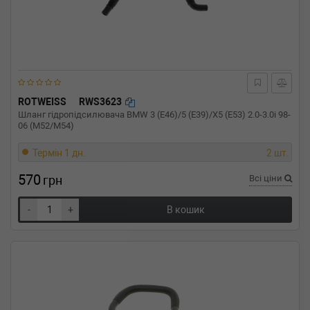
ROTWEISS
RWS3623
Шланг гідропідсилювача BMW 3 (E46)/5 (E39)/X5 (E53) 2.0-3.0i 98-
06 (M52/M54)
Термін 1 дн.
2 шт.
570
грн
Всі ціни
-
+
В кошик