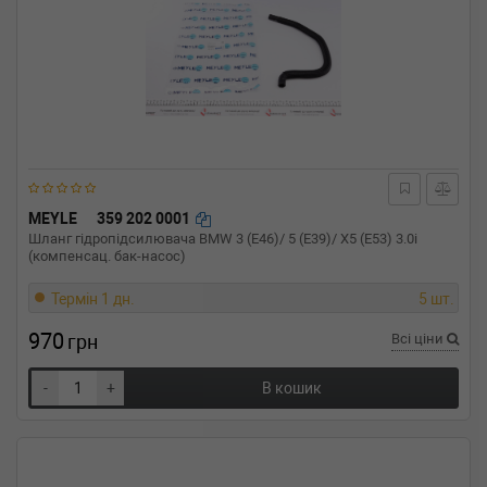
MEYLE
359 202 0001
Шланг гідропідсилювача BMW 3 (E46)/ 5 (E39)/ X5 (E53) 3.0i
(компенсац. бак-насос)
Термін 1 дн.
5 шт.
970
грн
Всі ціни
-
+
В кошик