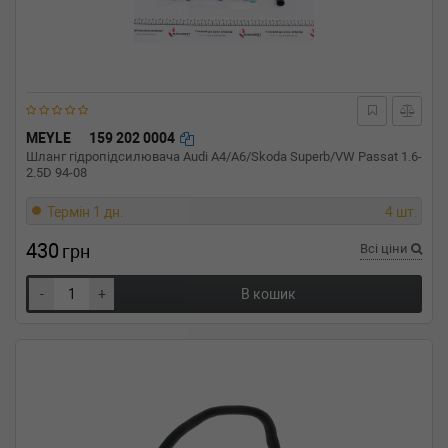
MEYLE
159 202 0004
Шланг гідропідсилювача Audi A4/A6/Skoda Superb/VW Passat 1.6-
2.5D 94-08
Термін 1 дн.
4 шт.
430
грн
Всі ціни
-
+
В кошик