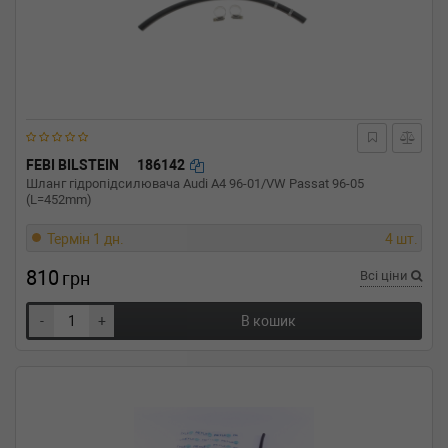
FEBI BILSTEIN
186142
Шланг гідропідсилювача Audi A4 96-01/VW Passat 96-05
(L=452mm)
Термін 1 дн.
4 шт.
810
грн
Всі ціни
-
+
В кошик