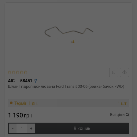
AIC
58451
Шланг гідропідсилювача Ford Transit 00-06 (рейка- бачок FWD)
Термін 1 дн.
1 шт.
1 190
грн
Всі ціни
-
+
В кошик