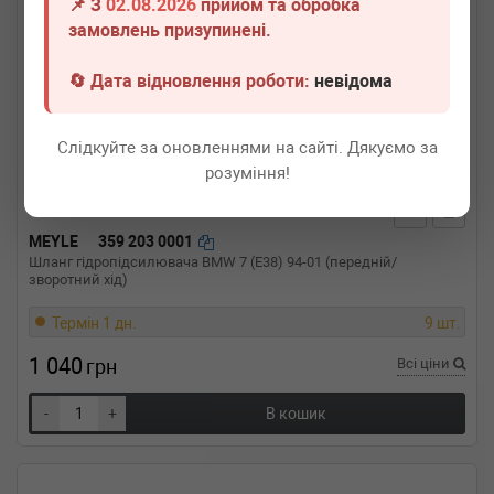
📌 З
02.08.2026
прийом та обробка
замовлень призупинені.
🔄 Дата відновлення роботи:
невідома
Слідкуйте за оновленнями на сайті. Дякуємо за
розуміння!
MEYLE
359 203 0001
Шланг гідропідсилювача BMW 7 (E38) 94-01 (передній/
зворотний хід)
Термін 1 дн.
9 шт.
1 040
грн
Всі ціни
-
+
В кошик