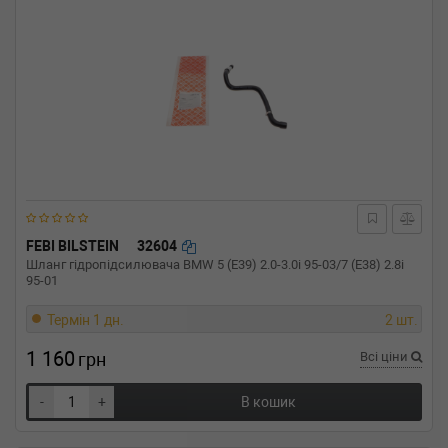
FEBI BILSTEIN
32604
Шланг гідропідсилювача BMW 5 (E39) 2.0-3.0i 95-03/7 (E38) 2.8i
95-01
Термін 1 дн.
2 шт.
1 160
грн
Всі ціни
-
+
В кошик