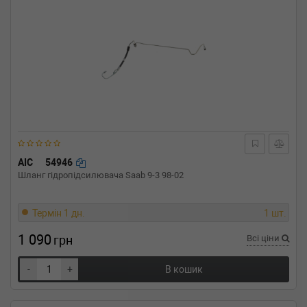
AIC
54946
Шланг гідропідсилювача Saab 9-3 98-02
Термін 1 дн.
1 шт.
1 090
грн
Всі ціни
-
+
В кошик