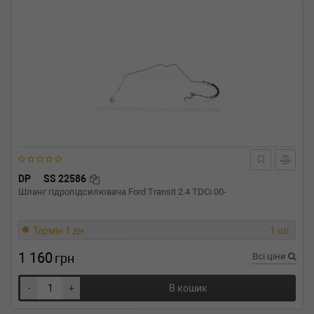
DP
SS 22586
Шланг гідропідсилювача Ford Transit 2.4 TDCi 00-
Термін 1 дн.
1 шт.
1 160
грн
Всі ціни
-
+
В кошик