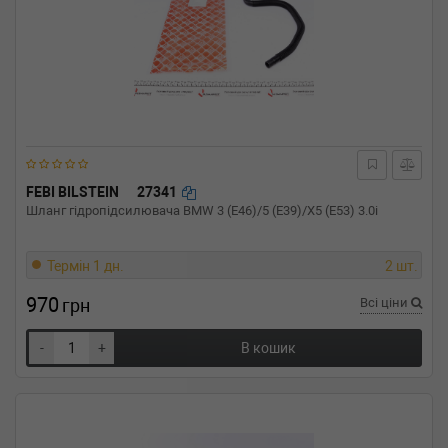
FEBI BILSTEIN
27341
Шланг гідропідсилювача BMW 3 (E46)/5 (E39)/X5 (E53) 3.0i
Термін 1 дн.
2 шт.
970
грн
Всі ціни
-
+
В кошик