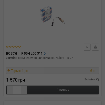
BOSCH
F 00H L00 311
Лямбда зонд Daewoo Lanos/Nexia/Nubira 1.5 97-
Термін 1 дн.
6 шт.
1 570
грн
Всі ціни
-
+
В кошик