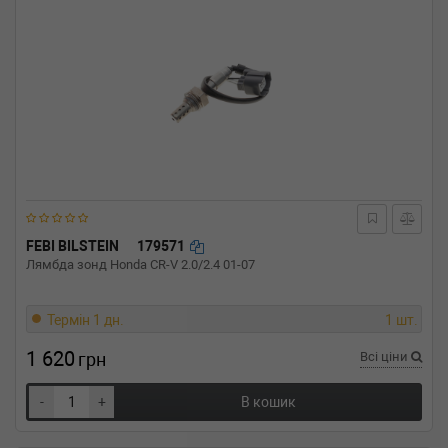
FEBI BILSTEIN
179571
Лямбда зонд Honda CR-V 2.0/2.4 01-07
Термін 1 дн.
1 шт.
1 620
грн
Всі ціни
-
+
В кошик