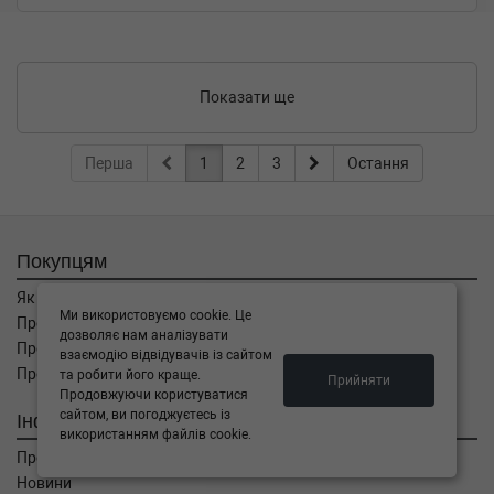
Показати ще
Перша
1
2
3
Остання
Покупцям
Як замовити
Ми використовуємо cookie. Це
Про оплату
дозволяє нам аналізувати
Про доставку
взаємодію відвідувачів із сайтом
Про повернення
та робити його краще.
Прийняти
Продовжуючи користуватися
сайтом, ви погоджуєтесь із
Інформація
використанням файлів cookie.
Про компанію
Новини