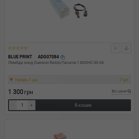
BLUE PRINT
ADG07084
Лямбда зонд Daewoo Rezzo/Tacuma 1.8SOHC 00-04
Термін 1 дн.
7 шт.
1 300
грн
Всі ціни
-
+
В кошик