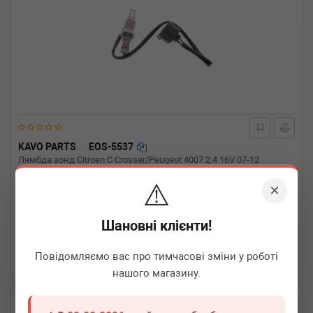
KAVO PARTS
EOS-5537
Лямбда зонд Citroen C Crosser/Peugeot 4007 2.4 16V 07-12
⚠️
×
Термін 1 дн.
3 шт.
Шановні клієнти!
1 370
грн
Всі ціни
Повідомляємо вас про тимчасові зміни у роботі
-
+
В кошик
нашого магазину.