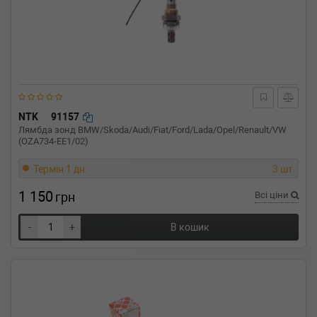
NTK
91157
Лямбда зонд BMW/Skoda/Audi/Fiat/Ford/Lada/Opel/Renault/VW
(OZA734-EE1/02)
Термін 1 дн.
3 шт.
1 150
грн
Всі ціни
-
+
В кошик