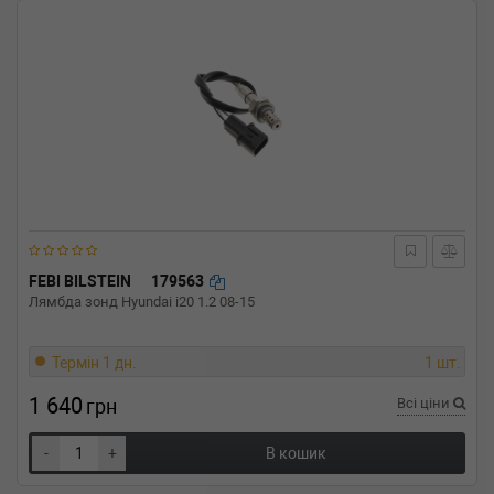
FEBI BILSTEIN
179563
Лямбда зонд Hyundai i20 1.2 08-15
Термін 1 дн.
1 шт.
1 640
грн
Всі ціни
-
+
В кошик