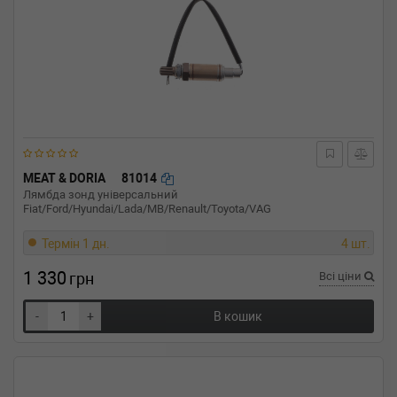
MEAT & DORIA
81014
Лямбда зонд універсальний
Fiat/Ford/Hyundai/Lada/MB/Renault/Toyota/VAG
Термін 1 дн.
4 шт.
1 330
грн
Всі ціни
-
+
В кошик