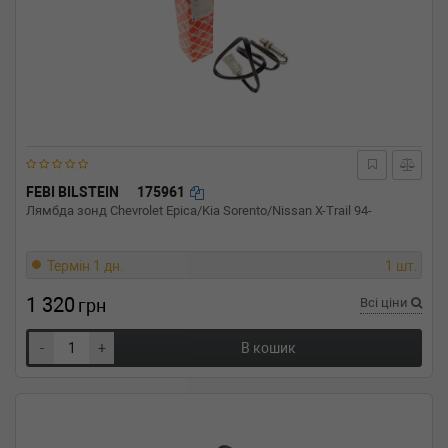
FEBI BILSTEIN
175961
Лямбда зонд Chevrolet Epica/Kia Sorento/Nissan X-Trail 94-
Термін 1 дн.
1 шт.
1 320
грн
Всі ціни
-
+
В кошик