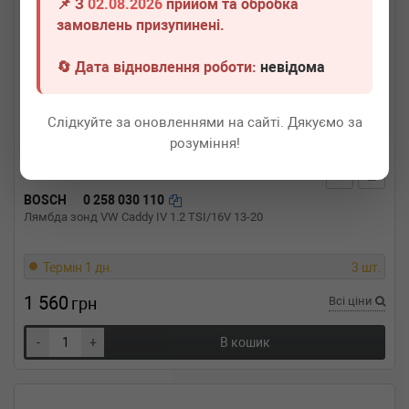
📌 З
02.08.2026
прийом та обробка
замовлень призупинені.
🔄 Дата відновлення роботи:
невідома
Слідкуйте за оновленнями на сайті. Дякуємо за
розуміння!
BOSCH
0 258 030 110
Лямбда зонд VW Caddy IV 1.2 TSI/16V 13-20
Термін 1 дн.
3 шт.
1 560
грн
Всі ціни
-
+
В кошик