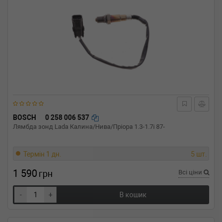
BOSCH
0 258 006 537
Лямбда зонд Lada Калина/Нива/Пріора 1.3-1.7i 87-
Термін 1 дн.
5 шт.
1 590
грн
Всі ціни
-
+
В кошик