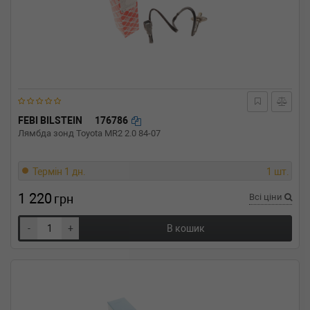
FEBI BILSTEIN
176786
Лямбда зонд Toyota MR2 2.0 84-07
Термін 1 дн.
1 шт.
1 220
грн
Всі ціни
-
+
В кошик