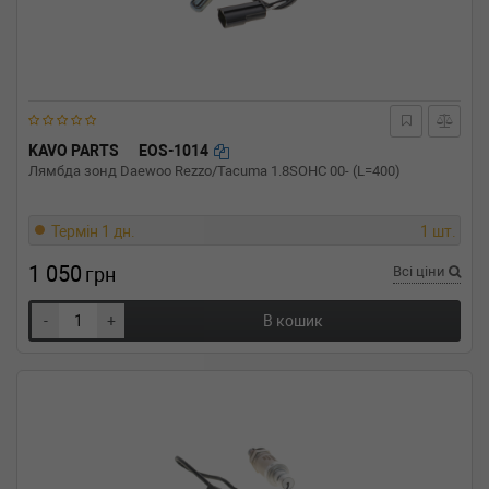
KAVO PARTS
EOS-1014
Лямбда зонд Daewoo Rezzo/Tacuma 1.8SOHC 00- (L=400)
Термін 1 дн.
1 шт.
1 050
грн
Всі ціни
-
+
В кошик