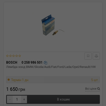
BOSCH
0 258 986 501
Лямбда зонд BMW/Skoda/Audi/Fiat/Ford/Lada/Opel/Renault/VW
Термін 1 дн.
5 шт.
1 650
грн
Всі ціни
-
+
В кошик