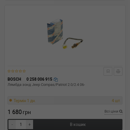
BOSCH
0 258 006 915
Лямбда зонд Jeep Compas/Patriot 2.0/2.4 06-
Термін 1 дн.
4 шт.
1 680
грн
Всі ціни
-
+
В кошик