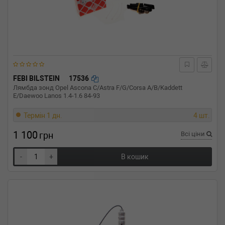
FEBI BILSTEIN
17536
Лямбда зонд Opel Ascona C/Astra F/G/Corsa A/B/Kaddett
E/Daewoo Lanos 1.4-1.6 84-93
Термін 1 дн.
4 шт.
1 100
грн
Всі ціни
-
+
В кошик