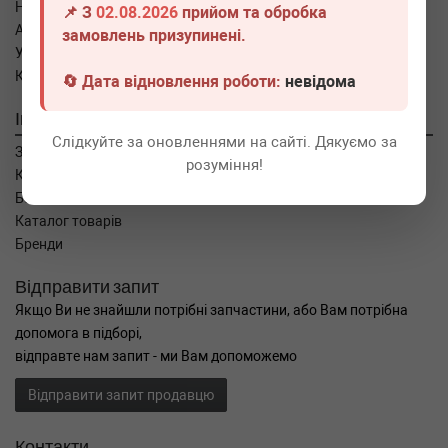
Новини
📌 З
02.08.2026
прийом та обробка
Автоблог
замовлень призупинені.
Угода користувача
Контакти
🔄 Дата відновлення роботи:
невідома
Інтернет магазин
Слідкуйте за оновленнями на сайті. Дякуємо за
Замовлення
розуміння!
Кошик
Баланс
Каталог товарів
Бренди
Відправити запит
Якщо Ви не знайшли потрібні запчастини, або Вам потрібна
допомога в підборі,
відправте нам запит - ми Вам допоможемо
Відправити запит продавцю
Контакти