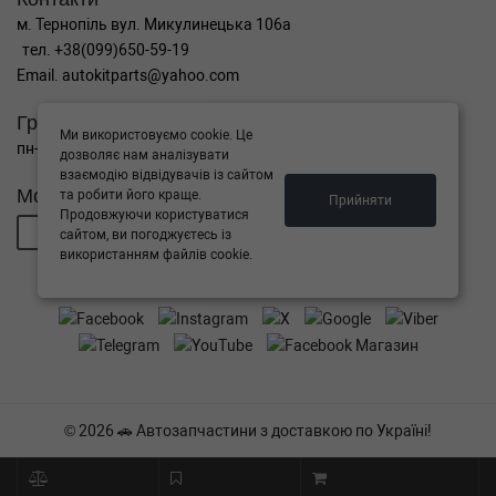
м. Тернопіль вул. Микулинецька 106а
тел. +38(099)650-59-19
Email. autokitparts@yahoo.com
Графік роботи
Ми використовуємо cookie. Це
пн-пт з 9:00 до 17:00, сб - вихідний, нд - вихідний
дозволяє нам аналізувати
взаємодію відвідувачів із сайтом
Можна розраховуватися
та робити його краще.
Прийняти
Продовжуючи користуватися
сайтом, ви погоджуєтесь із
використанням файлів cookie.
СОЦ МЕРЕЖІ
© 2026 🚗 Автозапчастини з доставкою по Україні!