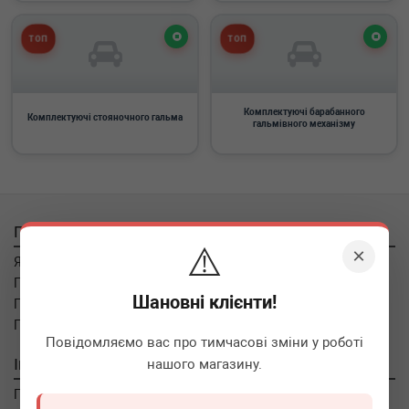
ТОП
ТОП
Комплектуючі барабанного
Комплектуючі стояночного гальма
гальмівного механізму
Покупцям
⚠️
×
Як замовити
Про оплату
Шановні клієнти!
Про доставку
Про повернення
Повідомляємо вас про тимчасові зміни у роботі
Інформація
нашого магазину.
Про компанію