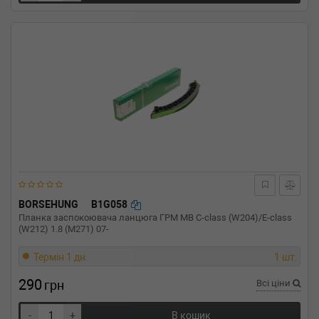
BORSEHUNG
B1G058
Планка заспокоювача ланцюга ГРМ MB C-class (W204)/E-class
(W212) 1.8 (M271) 07-
Термін 1 дн.
1 шт.
290
грн
Всі ціни
-
+
В кошик