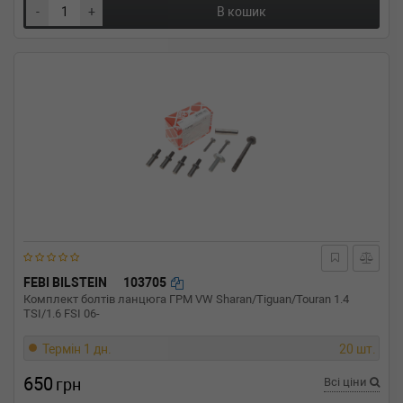
-
+
В кошик
FEBI BILSTEIN
103705
Комплект болтів ланцюга ГРМ VW Sharan/Tiguan/Touran 1.4
TSI/1.6 FSI 06-
Термін 1 дн.
20 шт.
650
грн
Всі ціни