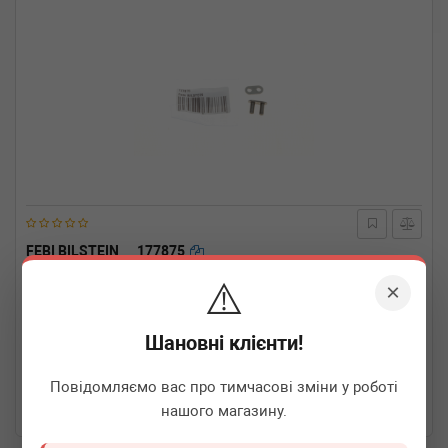
FEBI BILSTEIN
177875
Замок ланцюга ГРМ A-class (W169)/B-class (W245) 97-11
⚠️
OM640/668
×
Термін 1 дн.
3 шт.
Шановні клієнти!
170
грн
Всі ціни
Повідомляємо вас про тимчасові зміни у роботі
-
+
В кошик
нашого магазину.