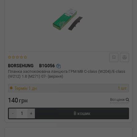
BORSEHUNG
B1G056
Планка заспокоювача ланцюга ГРМ MB C-class (W204)/E-class
(W212) 1.8 (M271) 07- (верхня)
Термін 1 дн.
1 шт.
140
грн
Всі ціни
-
+
В кошик