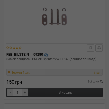
FEBI BILSTEIN
09280
Замок ланцюга ГРМ MB Sprinter/VW LT 96- (ланцюг привода)
Термін 1 дн.
3 шт.
150
грн
Всі ціни
-
+
В кошик