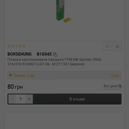
BORSEHUNG
B1G043
Планка заспокоювача ланцюга ГРМ MB Sprinter (906)
216/316/516NGT/LGT 08-, M 271.951 (верхня)
Термін 1 дн.
3 шт.
80
грн
Всі ціни
-
+
В кошик