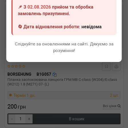
📌 З
02.08.2026
прийом та обробка
замовлень призупинені.
🔄 Дата відновлення роботи:
невідома
Слідкуйте за оновленнями на сайті. Дякуємо за
розуміння!
BORSEHUNG
B1G057
Планка заспокоювача ланцюга ГРМ MB C-class (W204)/E-class
(W212) 1.8 (M271) 07- (L)
Термін 1 дн.
2 шт.
200
грн
Всі ціни
-
+
В кошик