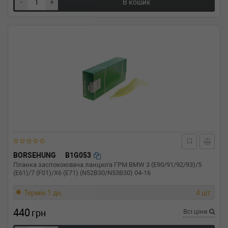
-
+
В кошик
BORSEHUNG
B1G053
Планка заспокоювача ланцюга ГРМ BMW 3 (E90/91/92/93)/5
(E61)/7 (F01)/X6 (E71) (N52B30/N53B30) 04-16
Термін 1 дн.
4 шт.
440
грн
Всі ціни