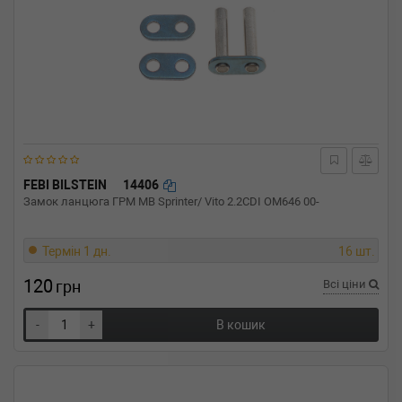
FEBI BILSTEIN
14406
Замок ланцюга ГРМ MB Sprinter/ Vito 2.2CDI OM646 00-
Термін 1 дн.
16 шт.
120
грн
Всі ціни
-
+
В кошик