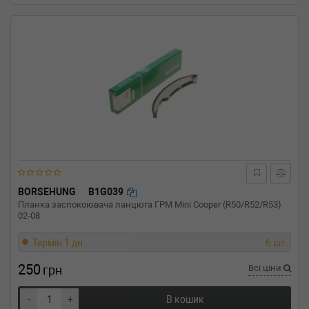
BORSEHUNG
B1G039
Планка заспокоювача ланцюга ГРМ Mini Cooper (R50/R52/R53)
02-08
Термін 1 дн.
6 шт.
250
грн
Всі ціни
-
+
В кошик