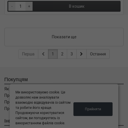
-
+
В кошик
Показати ще
Перша
1
2
3
Остання
Покупцям
Як замовити
Ми використовуємо cookie. Це
Про оплату
дозволяє нам аналізувати
Про доставку
взаємодію відвідувачів із сайтом
та робити його краще.
Про повернення
Прийняти
Продовжуючи користуватися
сайтом, ви погоджуєтесь із
Інформація
використанням файлів cookie.