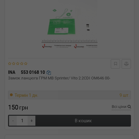
INA
553 0168 10
Замок ланцюга ГРМ MB Sprinter/ Vito 2.2CDI OM646 00-
Термін 1 дн.
9 шт.
150
грн
Всі ціни
-
+
В кошик