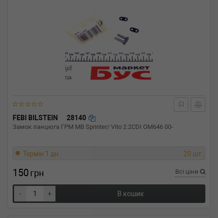
FEBI BILSTEIN
28140
Замок ланцюга ГРМ MB Sprinter/ Vito 2.2CDI OM646 00-
Термін 1 дн.
20 шт.
150
грн
Всі ціни
-
+
В кошик