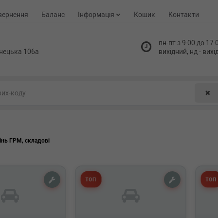
вернення
Баланс
Інформація
Кошик
Контакти
пн-пт з 9:00 до 17:0
нецька 106а
вихідний, нд - вих
✖
інь ГРМ, складові
ТОП
ТОП