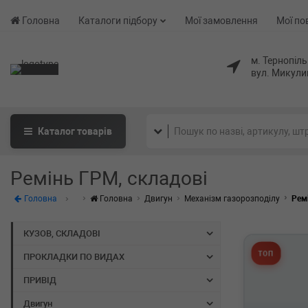
Головна
Каталоги підбору
Мої замовлення
Мої по
м. Тернопіль
вул. Микули
Каталог
товарів
Ремінь ГРМ, складові
Головна
Головна
Двигун
Механізм газорозподілу
Рем
КУЗОВ, СКЛАДОВІ
ТОП
ПРОКЛАДКИ ПО ВИДАХ
ПРИВІД
Двигун