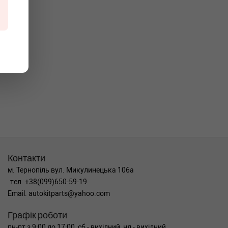
Контакти
м. Тернопіль вул. Микулинецька 106а
тел. +38(099)650-59-19
Email. autokitparts@yahoo.com
Графік роботи
пн-пт з 9:00 до 17:00, сб - вихідний, нд - вихідний