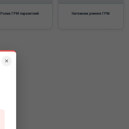
Ролик ГРМ паразитний
Натяжник ременя ГРМ
×