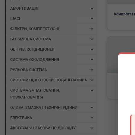
АМОРТИЗАЦІЯ
Комплект Г
ШАСІ
ФІЛЬТРИ, КОМПЛЕКТУЮЧІ
ГАЛЬМІВНА СИСТЕМА
ОБІГРІВ, КОНДИЦІОНЕР
СИСТЕМА ОХОЛОДЖЕННЯ
РУЛЬОВА СИСТЕМА
СИСТЕМИ ПІДГОТОВКИ, ПОДАЧІ ПАЛИВА
Ролик 
СИСТЕМА ЗАПАЛЮВАННЯ,
РОЗЖАРЮВАННЯ
ОЛИВА, ЗМАЗКА І ТЕХНІЧНІ РІДИНИ
ЕЛЕКТРИКА
АКСЕСУАРИ і ЗАСОБИ ПО ДОГЛЯДУ