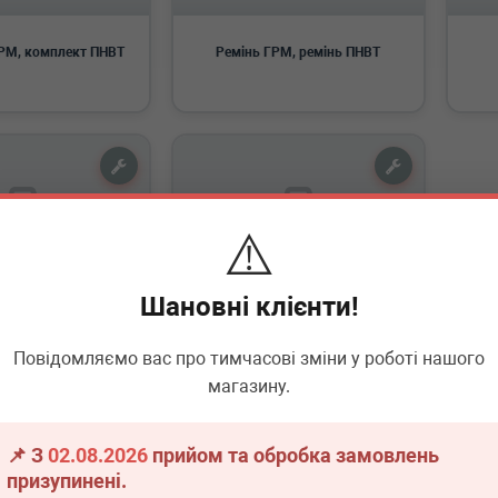
РМ, комплект ПНВТ
Ремінь ГРМ, ремінь ПНВТ
⚠️
Комплектуючі ременя ГРМ,
Шановні клієнти!
ГРМ натяжний
захист
Повідомляємо вас про тимчасові зміни у роботі нашого
магазину.
📌 З
02.08.2026
прийом та обробка замовлень
призупинені.