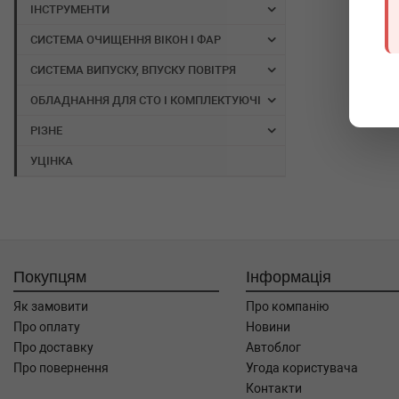
ІНСТРУМЕНТИ
СИСТЕМА ОЧИЩЕННЯ ВІКОН І ФАР
СИСТЕМА ВИПУСКУ, ВПУСКУ ПОВІТРЯ
ОБЛАДНАННЯ ДЛЯ СТО І КОМПЛЕКТУЮЧІ
РІЗНЕ
УЦІНКА
Покупцям
Інформація
Як замовити
Про компанію
Про оплату
Новини
Про доставку
Автоблог
Про повернення
Угода користувача
Контакти