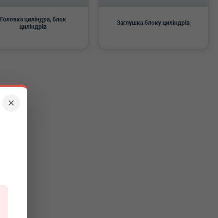
Головка циліндра, блок
Заглушка блоку циліндрів
циліндрів
×