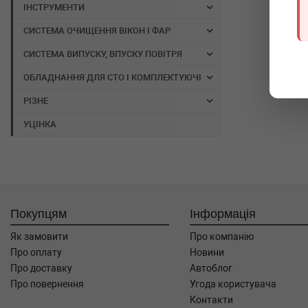
ІНСТРУМЕНТИ
СИСТЕМА ОЧИЩЕННЯ ВІКОН І ФАР
СИСТЕМА ВИПУСКУ, ВПУСКУ ПОВІТРЯ
ОБЛАДНАННЯ ДЛЯ СТО І КОМПЛЕКТУЮЧІ
РІЗНЕ
УЦІНКА
Покупцям
Інформація
Як замовити
Про компанію
Про оплату
Новини
Про доставку
Автоблог
Про повернення
Угода користувача
Контакти