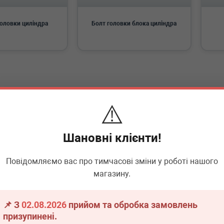
оловки циліндра
Болт головки блока циліндра
⚠️
Шановні клієнти!
Повідомляємо вас про тимчасові зміни у роботі нашого
магазину.
📌 З
02.08.2026
прийом та обробка замовлень
призупинені.