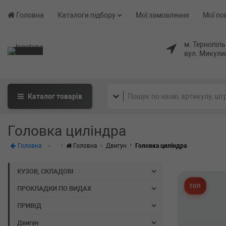
Головна
Каталоги підбору
Мої замовлення
Мої по
м. Тернопіль
вул. Микули
Каталог
товарів
Головка циліндра
Головна
Головна
Двигун
Головка циліндра
КУЗОВ, СКЛАДОВІ
ТОП
ПРОКЛАДКИ ПО ВИДАХ
ПРИВІД
Двигун