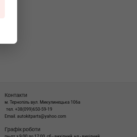
Контакти
м. Тернопіль вул. Микулинецька 106а
тел. +38(099)650-59-19
Email. autokitparts@yahoo.com
Графік роботи
пн-пт з 9:00 до 17:00, сб - вихідний, нд - вихідний