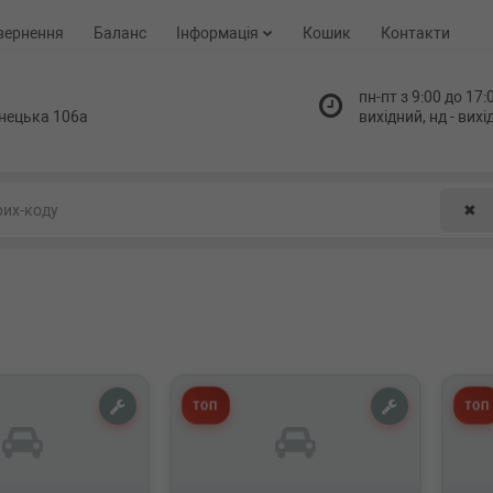
вернення
Баланс
Інформація
Кошик
Контакти
пн-пт з 9:00 до 17:0
нецька 106а
вихідний, нд - вих
✖
ТОП
ТОП