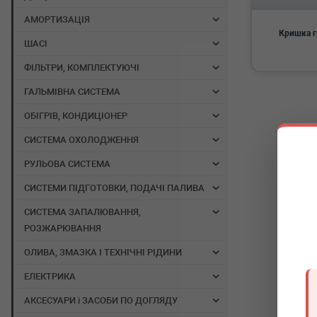
АМОРТИЗАЦІЯ
Кришка г
ШАСІ
ФІЛЬТРИ, КОМПЛЕКТУЮЧІ
ГАЛЬМІВНА СИСТЕМА
ОБІГРІВ, КОНДИЦІОНЕР
СИСТЕМА ОХОЛОДЖЕННЯ
РУЛЬОВА СИСТЕМА
СИСТЕМИ ПІДГОТОВКИ, ПОДАЧІ ПАЛИВА
СИСТЕМА ЗАПАЛЮВАННЯ,
РОЗЖАРЮВАННЯ
ОЛИВА, ЗМАЗКА І ТЕХНІЧНІ РІДИНИ
ЕЛЕКТРИКА
АКСЕСУАРИ і ЗАСОБИ ПО ДОГЛЯДУ