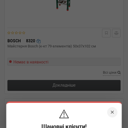
BOSCH
8320
Майстерня Bosch (к-кт 79 елементів) 50x37x102 см
Немає в наявності
Всі ціни
Докладніше
⚠️
×
Шановні клієнти!