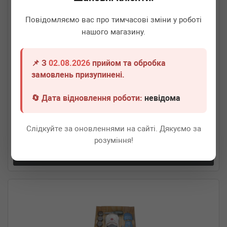
Повідомляємо вас про тимчасові зміни у роботі
нашого магазину.
📌 З
02.08.2026
прийом та обробка
замовлень призупинені.
BOSCH
8122
Іграшкові робочі окуляри BOSCH
🔄 Дата відновлення роботи:
невідома
Немає в наявності
Слідкуйте за оновленнями на сайті. Дякуємо за
Всі ціни
розуміння!
Докладніше