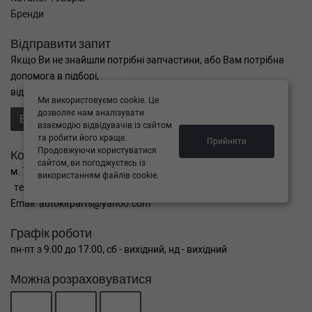
Бренди
Відправити запит
Якщо Ви не знайшли потрібні запчастини, або Вам потрібна
допомога в підборі,
відправте нам запит - ми Вам допоможемо
Ми використовуємо cookie. Це
дозволяє нам аналізувати
Відправити запит продавцю
взаємодію відвідувачів із сайтом
та робити його краще.
Прийняти
Продовжуючи користуватися
Контакти
сайтом, ви погоджуєтесь із
м. Тернопіль вул. Микулинецька 106а
використанням файлів cookie.
тел. +38(099)650-59-19
Email. autokitparts@yahoo.com
Графік роботи
пн-пт з 9:00 до 17:00, сб - вихідний, нд - вихідний
Можна розраховуватися