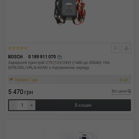
BOSCH
0 189 911 070
Зарядний пристрій C70 (12V/24V) (14Ah до 300Ah) 10A
(EFB/GEL/VRLA/AGM) з підтримкою заряду
Термін 1 дн.
8 шт.
5 470
грн
Всі ціни
-
+
В кошик