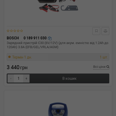
BOSCH
0 189 911 030
Зарядний пристрій C30 (6V/12V) (для акум. ємністю від 1.2Ah до
120Ah) 3.8A (EFB/GEL/VRLA/AGM)
Термін 1 дн.
1 шт.
3 440
грн
Всі ціни
-
+
В кошик