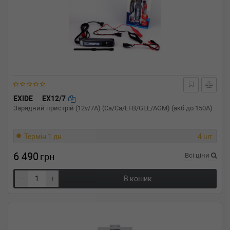
EXIDE
EX12/7
Зарядний пристрій (12v/7A) (Ca/Ca/EFB/GEL/AGM) (акб до 150A)
Термін 1 дн.
4 шт.
6 490
грн
Всі ціни
-
+
В кошик