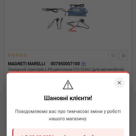
MAGNETI MARELLI
007950007100
Зарядний пристрій з РК-дисплеєм (12-13.6v) (для автомобілів)
⚠️
×
Термін 1 дн.
1 шт.
Шановні клієнти!
6 910
грн
Всі ціни
Повідомляємо вас про тимчасові зміни у роботі
-
+
В кошик
нашого магазину.