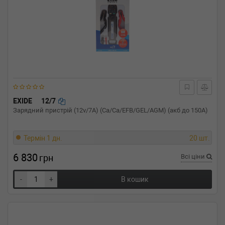
EXIDE
12/7
Зарядний пристрій (12v/7A) (Ca/Ca/EFB/GEL/AGM) (акб до 150A)
Термін 1 дн.
20 шт.
6 830
грн
Всі ціни
-
+
В кошик