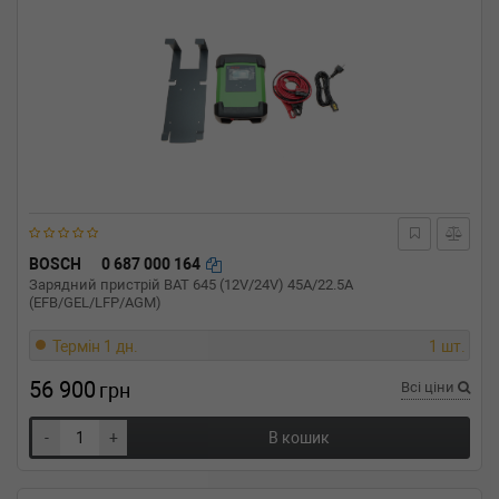
BOSCH
0 687 000 164
Зарядний пристрій BAT 645 (12V/24V) 45A/22.5A
(EFB/GEL/LFP/AGM)
Термін 1 дн.
1 шт.
56 900
грн
Всі ціни
-
+
В кошик