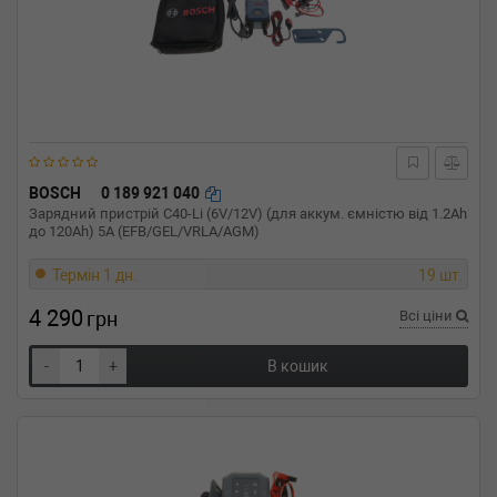
BOSCH
0 189 921 040
Зарядний пристрій C40-Li (6V/12V) (для аккум. ємністю від 1.2Ah
до 120Ah) 5A (EFB/GEL/VRLA/AGM)
Термін 1 дн.
19 шт.
4 290
грн
Всі ціни
-
+
В кошик