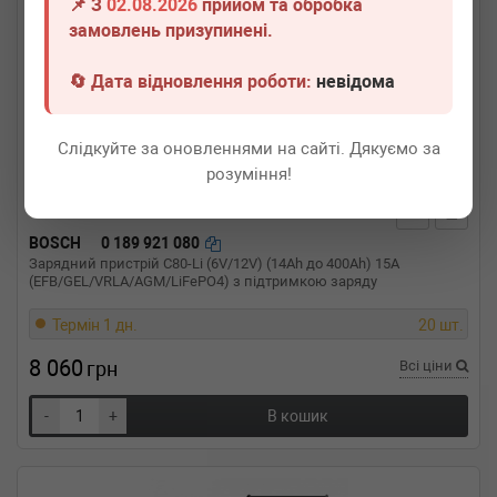
📌 З
02.08.2026
прийом та обробка
замовлень призупинені.
🔄 Дата відновлення роботи:
невідома
Слідкуйте за оновленнями на сайті. Дякуємо за
розуміння!
BOSCH
0 189 921 080
Зарядний пристрій C80-Li (6V/12V) (14Ah до 400Ah) 15A
(EFB/GEL/VRLA/AGM/LiFePO4) з підтримкою заряду
Термін 1 дн.
20 шт.
8 060
грн
Всі ціни
-
+
В кошик