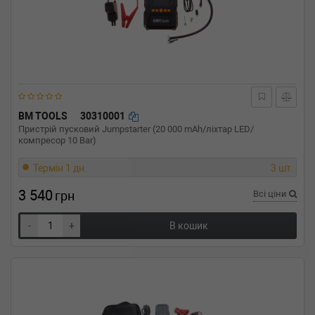
BM TOOLS
30310001
Пристрій пусковий Jumpstarter (20 000 mAh/ліхтар LED/
компресор 10 Bar)
Термін 1 дн.
3 шт.
3 540
грн
Всі ціни
-
+
В кошик