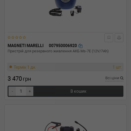
MAGNETI MARELLI
007950006920
Пристрій для резервного живлення АКБ Ms-7E (12V/7Ah)
Термін 1 дн.
1 шт.
3 470
грн
Всі ціни
-
+
В кошик