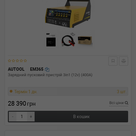
AUTOOL
EM365
Зарядний пусковий пристрій 3in1 (12v) (400A)
Термін 1 дн.
3 шт.
28 390
грн
Всі ціни
-
+
В кошик