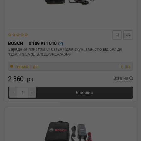
BOSCH
0 189 911 010
Зарядний пристрій C10 (12V) (для акум. ємністю від 5Ah до
120Ah) 3.5A (EFB/GEL/VRLA/AGM)
Термін 1 дн.
16 шт.
2 860
грн
Всі ціни
-
+
В кошик