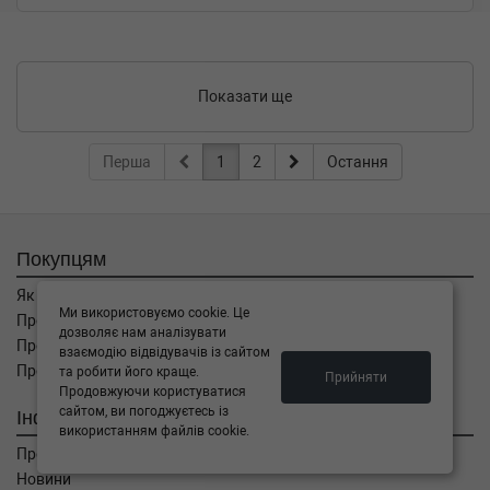
Показати ще
Перша
1
2
Остання
Покупцям
Як замовити
Ми використовуємо cookie. Це
Про оплату
дозволяє нам аналізувати
Про доставку
взаємодію відвідувачів із сайтом
Про повернення
та робити його краще.
Прийняти
Продовжуючи користуватися
сайтом, ви погоджуєтесь із
Інформація
використанням файлів cookie.
Про компанію
Новини