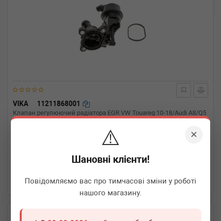
VIKA
11211868001
Клапан регулюючий радіатора EGR VW Touareg 10-18/Audi A8/Q5
3.0TDI 10-17
⚠️
×
Термін 1 дн.
1 шт.
Шановні клієнти!
1 860
грн
Всі ціни
Повідомляємо вас про тимчасові зміни у роботі
-
+
В кошик
нашого магазину.