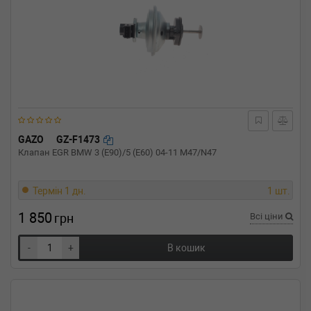
GAZO
GZ-F1473
Клапан EGR BMW 3 (E90)/5 (E60) 04-11 M47/N47
Термін 1 дн.
1 шт.
1 850
грн
Всі ціни
-
+
В кошик