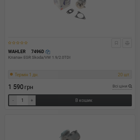
WAHLER
7496D
Клапан EGR Skoda/VW 1.9/2.0TDI
Термін 1 дн.
20 шт.
1 590
грн
Всі ціни
-
+
В кошик