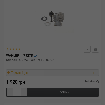
WAHLER
7327D
Клапан EGR VW Polo 1.9 TDI 03-09
Термін 1 дн.
1 шт.
1 920
грн
Всі ціни
-
+
В кошик