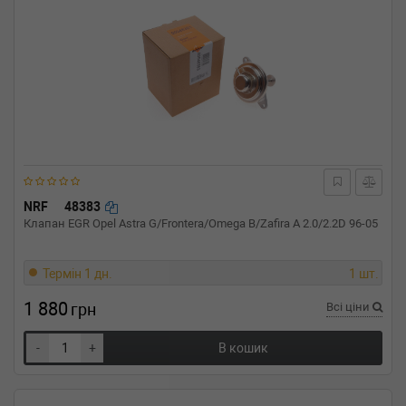
NRF
48383
Клапан EGR Opel Astra G/Frontera/Omega B/Zafira A 2.0/2.2D 96-05
Термін 1 дн.
1 шт.
1 880
грн
Всі ціни
-
+
В кошик