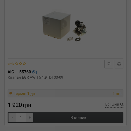
AIC
55769
Клапан EGR VW T5 1.9TDI 03-09
Термін 1 дн.
1 шт.
1 920
грн
Всі ціни
-
+
В кошик