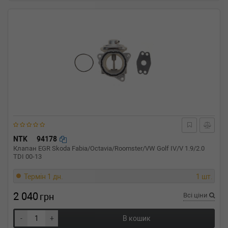
NTK
94178
Клапан EGR Skoda Fabia/Octavia/Roomster/VW Golf IV/V 1.9/2.0
TDI 00-13
Термін 1 дн.
1 шт.
2 040
грн
Всі ціни
-
+
В кошик