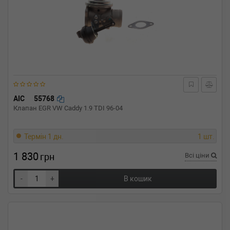
AIC
55768
Клапан EGR VW Caddy 1.9 TDI 96-04
Термін 1 дн.
1 шт.
1 830
грн
Всі ціни
-
+
В кошик