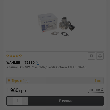
WAHLER
7283D
Клапан EGR VW Polo 01-09/Skoda Octavia 1.9 TDI 96-10
Термін 1 дн.
1 шт.
1 960
грн
Всі ціни
-
+
В кошик