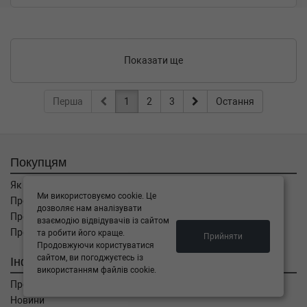
Показати ще
Перша
1
2
3
Остання
Покупцям
Як замовити
Ми використовуємо cookie. Це
Про оплату
дозволяє нам аналізувати
Про доставку
взаємодію відвідувачів із сайтом
Про повернення
та робити його краще.
Прийняти
Продовжуючи користуватися
сайтом, ви погоджуєтесь із
Інформація
використанням файлів cookie.
Про компанію
Новини