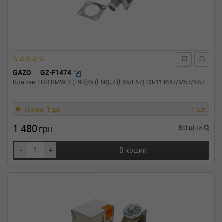
GAZO
GZ-F1474
Клапан EGR BMW 3 (E90)/5 (E60)/7 (E65/E67) 03-11 M47/M57/N57
Термін 1 дн.
1 шт.
1 480
грн
Всі ціни
-
+
В кошик