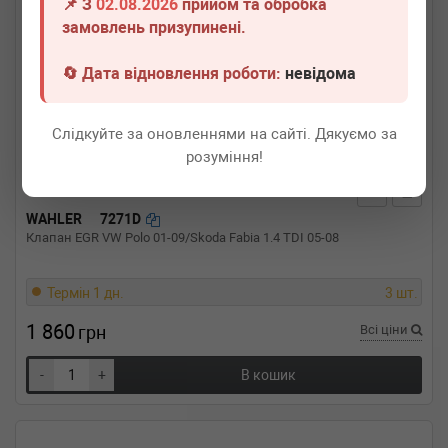
📌 З
02.08.2026
прийом та обробка
замовлень призупинені.
🔄 Дата відновлення роботи:
невідома
Слідкуйте за оновленнями на сайті. Дякуємо за
розуміння!
WAHLER
7271D
Клапан EGR VW Polo 01-09/Skoda Fabia 1.4 TDI 05-08
Термін 1 дн.
3 шт.
1 860
грн
Всі ціни
-
+
В кошик