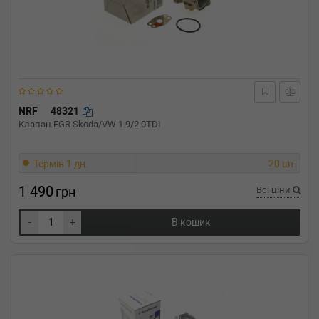
NRF
48321
Клапан EGR Skoda/VW 1.9/2.0TDI
Термін 1 дн.
20 шт.
1 490
грн
Всі ціни
-
+
В кошик