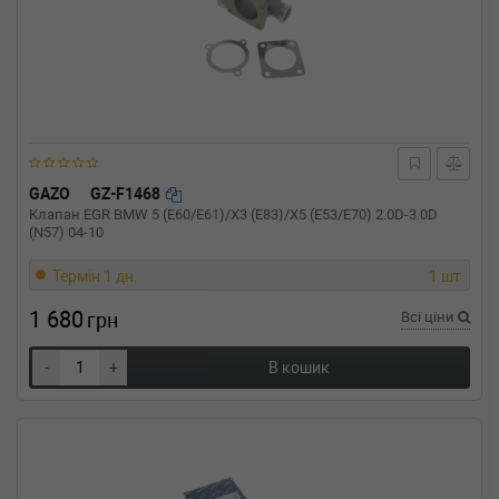
GAZO
GZ-F1468
Клапан EGR BMW 5 (E60/E61)/X3 (E83)/X5 (E53/E70) 2.0D-3.0D
(N57) 04-10
Термін 1 дн.
1 шт.
1 680
грн
Всі ціни
-
+
В кошик