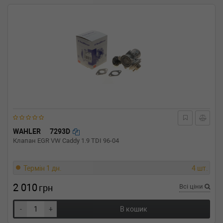
WAHLER
7293D
Клапан EGR VW Caddy 1.9 TDI 96-04
Термін 1 дн.
4 шт.
2 010
грн
Всі ціни
-
+
В кошик