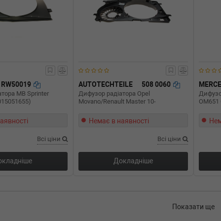
RW50019
AUTOTECHTEILE
508 0060
MERCE
тора MB Sprinter
Дифузор радіатора Opel
Дифузор
015051655)
Movano/Renault Master 10-
OM651 
аявності
Немає в наявності
Нем
Всі ціни
Всі ціни
окладніше
Докладніше
Показати ще