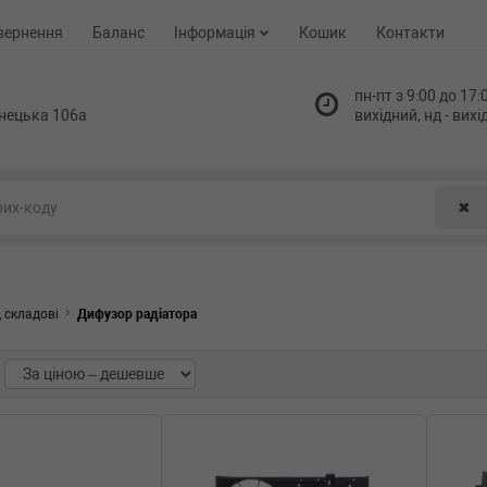
вернення
Баланс
Інформація
Кошик
Контакти
пн-пт з 9:00 до 17:0
нецька 106а
вихідний, нд - вих
✖
 складові
Дифузор радіатора