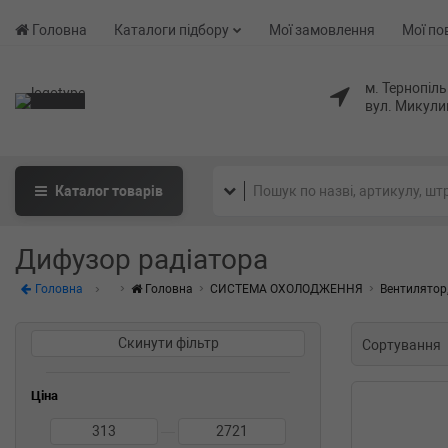
Головна
Каталоги підбору
Мої замовлення
Мої по
м. Тернопіль
вул. Микули
Каталог
товарів
Дифузор радіатора
Головна
Головна
СИСТЕМА ОХОЛОДЖЕННЯ
Вентилятор,
Скинути фільтр
Сортування
Ціна
—