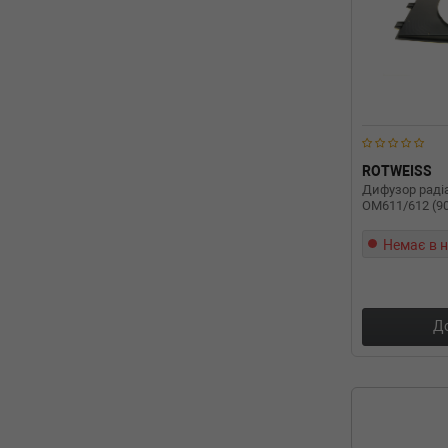
ROTWEISS
Дифузор радіа
OM611/612 (9
Немає в н
Д