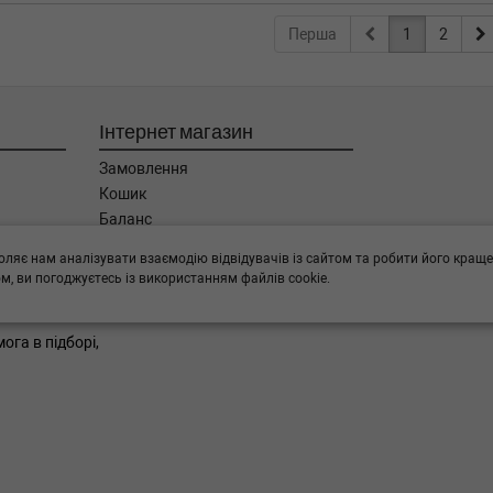
Перша
1
2
Інтернет магазин
Замовлення
Кошик
Баланс
Каталог товарів
оляє нам аналізувати взаємодію відвідувачів із сайтом та робити його краще
Бренди
, ви погоджуєтесь із використанням файлів cookie.
ога в підборі,