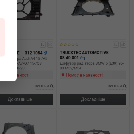
TRUCKTEC AUTOMOTIVE
ECHTEILE
312 1084
08.40.001
 радіатора Audi A4 15-/A5
19-/Q5 17-/A7/Q7 15-/Q8
Дифузор радіатора BMW 5 (E39) 95-
Touareg 18-23
03 M52/M54
ає в наявності
Немає в наявності
Всі ціни
Всі ціни
Докладніше
Докладніше