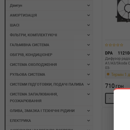
Двигун
АМОРТИЗАЦІЯ
ШАСІ
ФІЛЬТРИ, КОМПЛЕКТУЮЧІ
ГАЛЬМІВНА СИСТЕМА
DPA
11210
ОБІГРІВ, КОНДИЦІОНЕР
Дифузор раді
A1/A3/Skoda Oc
СИСТЕМА ОХОЛОДЖЕННЯ
03-
Термін 1 д
РУЛЬОВА СИСТЕМА
СИСТЕМИ ПІДГОТОВКИ, ПОДАЧІ ПАЛИВА
710
грн
СИСТЕМА ЗАПАЛЮВАННЯ,
-
+
РОЗЖАРЮВАННЯ
ОЛИВА, ЗМАЗКА І ТЕХНІЧНІ РІДИНИ
ЕЛЕКТРИКА