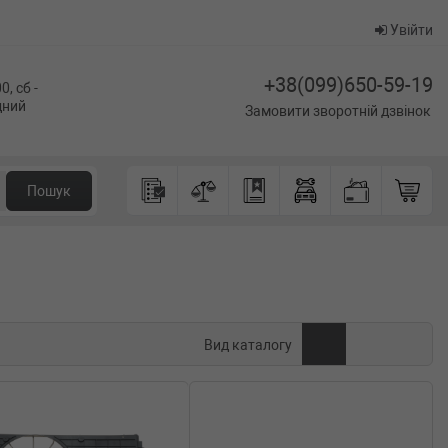
Увійти
+38(099)650-59-19
0, сб -
ідний
Замовити зворотній дзвінок
Пошук
Вид каталогу