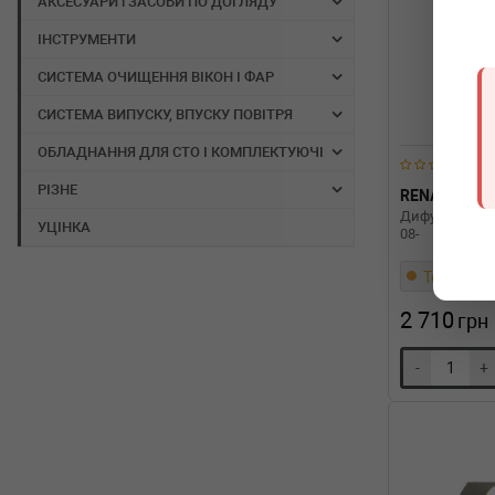
АКСЕСУАРИ і ЗАСОБИ ПО ДОГЛЯДУ
ІНСТРУМЕНТИ
СИСТЕМА ОЧИЩЕННЯ ВІКОН І ФАР
СИСТЕМА ВИПУСКУ, ВПУСКУ ПОВІТРЯ
ОБЛАДНАННЯ ДЛЯ СТО І КОМПЛЕКТУЮЧІ
РІЗНЕ
RENAULT
Дифузор радіа
УЦІНКА
08-
Термін 1 д
2 710
грн
-
+