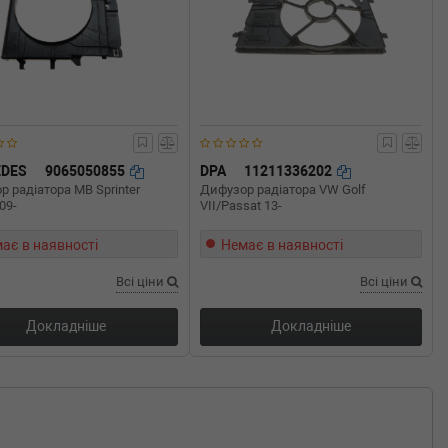
DES
9065050855
DPA
11211336202
 радіатора MB Sprinter
Дифузор радіатора VW Golf
09-
VII/Passat 13-
ає в наявності
Немає в наявності
Всі ціни
Всі ціни
Докладніше
Докладніше