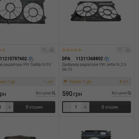
11210797602
DPA
11211368802
 радіатора VW Caddy III/IV
Дифузор радіатора VW Jetta III 2.5
06-10
мін 1 дн.
1 шт.
Термін 1 дн.
4 шт.
590
грн
Всі ціни
грн
Всі ціни
+
В кошик
-
+
В кошик