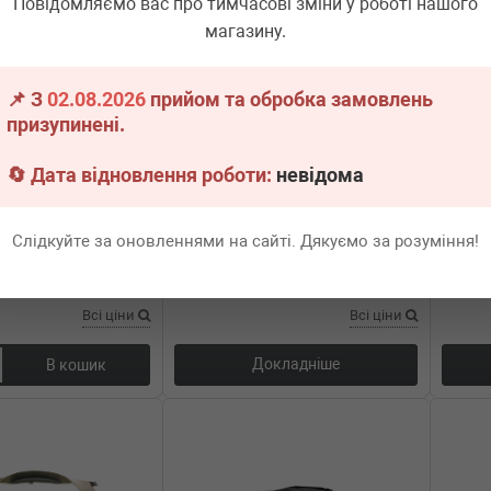
Повідомляємо вас про тимчасові зміни у роботі нашого
магазину.
📌 З
02.08.2026
прийом та обробка замовлень
призупинені.
🔄 Дата відновлення роботи:
невідома
215549292R
AUTOTECHTEILE
100 5019
AUTOT
тора Renault Kangoo
Дифузор радіатора MB Sprinter 319
Дифузор
OM642 3.0 09- (5019)
17-/A6 
Слідкуйте за оновленнями на сайті. Дякуємо за розуміння!
18-/VW 
н.
1 шт.
Немає в наявності
Нем
Всі ціни
Всі ціни
Докладніше
В кошик