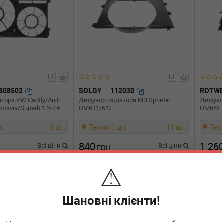
808502
SOLGY
112030
ROTWE
атора VW Caddy/Audi
Дифузор радіатора MB Sprinter
Дифузор
tavia/Superb 1.2-3.6
OM611/612
OM651 
н.
8 шт.
Термін 1 дн.
11 шт.
Тер
840
1 26
Всі ціни
грн
Всі ціни
⚠️
В кошик
-
+
В кошик
-
Шановні клієнти!