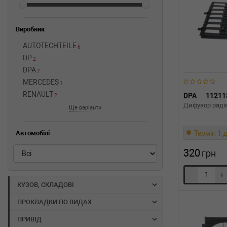
Виробник
AUTOTECHTEILE
6
DP
2
DPA
7
MERCEDES
1
RENAULT
DPA
11211
2
Дифузор радіа
Ще варіанти
Термін 1 д
Автомобілі
320
грн
-
+
КУЗОВ, СКЛАДОВІ
ПРОКЛАДКИ ПО ВИДАХ
ПРИВІД