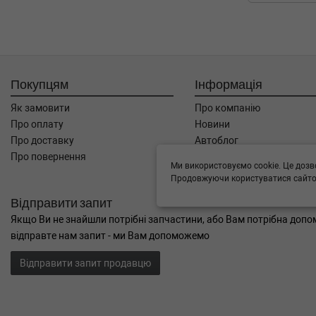
Покупцям
Інформація
Як замовити
Про компанію
Про оплату
Новини
Про доставку
Автоблог
Про повернення
Угода користувача
Ми використовуємо cookie. Це дозв
Контакти
Продовжуючи користуватися сайтом
Відправити запит
Якщо Ви не знайшли потрібні запчастини, або Вам потрібна допом
відправте нам запит - ми Вам допоможемо
Відправити запит продавцю