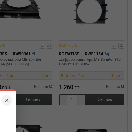
ISS
RW50061
ROTWEISS
RWS1154
 радіатора MB Sprinter
Дифузор радіатора MB Sprinter 319
09- (9065050855)
OM642 3.0CDI 09-
мін 1 дн.
2 шт.
Термін 1 дн.
19 шт.
0
1 260
грн
Всі ціни
грн
Всі ціни
×
+
В кошик
-
+
В кошик