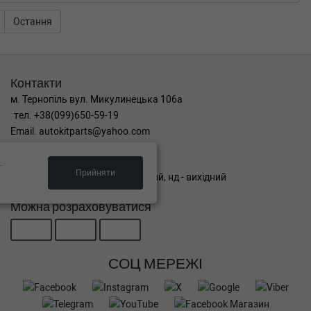
Остання
Контакти
м. Тернопіль вул. Микулинецька 106а
тел. +38(099)650-59-19
Email. autokitparts@yahoo.com
Графік роботи
.
Прийняти
пн-пт з 9:00 до 17:00, сб - вихідний, нд - вихідний
Можна розраховуватися
СОЦ МЕРЕЖІ