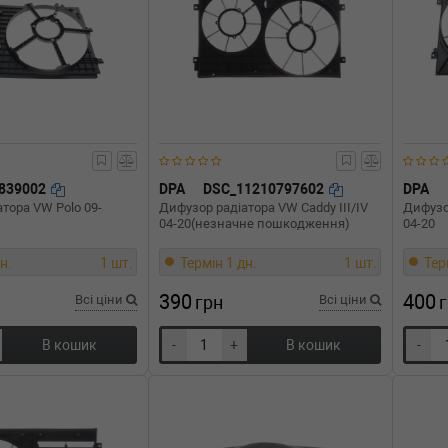
839002
DPA
DSC_11210797602
DPA
тора VW Polo 09-
Дифузор радіатора VW Caddy III/IV
Дифузор
04-20(незначне пошкодження)
04-20
н.
1 шт.
Термін 1 дн.
1 шт.
Тер
390
400
Всі ціни
грн
Всі ціни
В кошик
-
+
В кошик
-