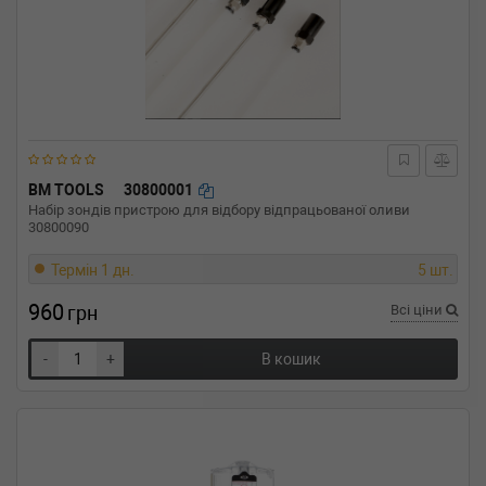
BM TOOLS
30800001
Набір зондів пристрою для відбору відпрацьованої оливи
30800090
Термін 1 дн.
5 шт.
960
грн
Всі ціни
-
+
В кошик