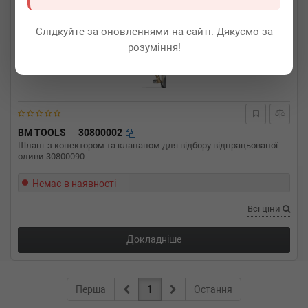
Слідкуйте за оновленнями на сайті. Дякуємо за
розуміння!
BM TOOLS
30800002
Шланг з конектором та клапаном для відбору відпрацьованої
оливи 30800090
Немає в наявності
Всі ціни
Докладніше
Перша
1
Остання