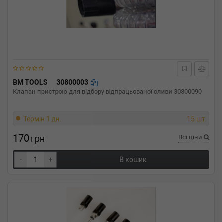
BM TOOLS
30800003
Клапан пристрою для відбору відпрацьованої оливи 30800090
Термін 1 дн.
15 шт.
170
грн
Всі ціни
-
+
В кошик