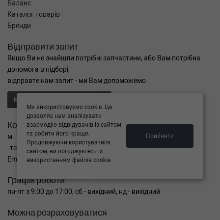
Баланс
Каталог товарів
Бренди
Відправити запит
Якщо Ви не знайшли потрібні запчастини, або Вам потрібна
допомога в підборі,
відправте нам запит - ми Вам допоможемо
Відправити запит продавцю
Ми використовуємо cookie. Це
дозволяє нам аналізувати
Контакти
взаємодію відвідувачів із сайтом
та робити його краще.
Прийняти
м. Тернопіль вул. Микулинецька 106а
Продовжуючи користуватися
тел. +38(099)650-59-19
сайтом, ви погоджуєтесь із
Email. autokitparts@yahoo.com
використанням файлів cookie.
Графік роботи
пн-пт з 9:00 до 17:00, сб - вихідний, нд - вихідний
Можна розраховуватися