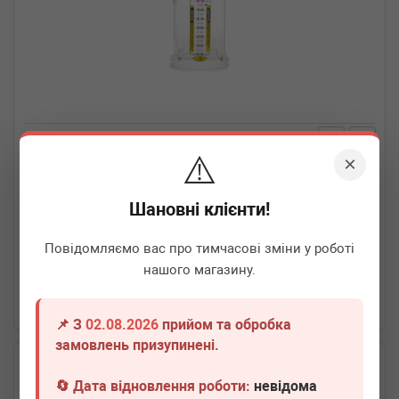
⚠️
×
MAGNETI MARELLI
007935016860
Колба для установки MM-OD-02
Шановні клієнти!
Термін 1 дн.
2 шт.
Повідомляємо вас про тимчасові зміни у роботі
2 010
грн
Всі ціни
нашого магазину.
-
+
В кошик
📌 З
02.08.2026
прийом та обробка
замовлень призупинені.
🔄 Дата відновлення роботи:
невідома