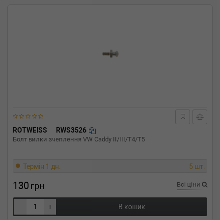
ROTWEISS
RWS3526
Болт вилки зчеплення VW Caddy II/III/T4/T5
Термін 1 дн.
5 шт.
130
грн
Всі ціни
-
+
В кошик