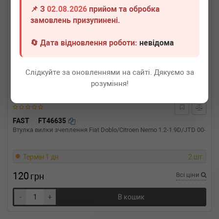
📌 З
02.08.2026
прийом та обробка
замовлень призупинені.
🔄 Дата відновлення роботи:
невідома
Слідкуйте за оновленнями на сайті. Дякуємо за
розуміння!
FAST
FT46635
Втулка вилки зчеплення Fiat Doblo/Citroen Nemo 1.2-1.9D/JTD 00-
Термін 1 дн.
2 шт.
120
грн
Всі ціни
-
+
В кошик