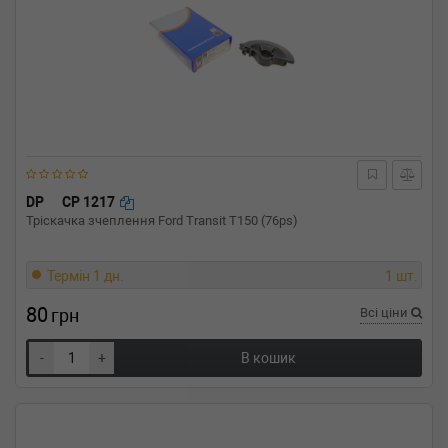
DP
CP 1217
Тріскачка зчеплення Ford Transit T150 (76ps)
Термін 1 дн.
1 шт.
80
грн
Всі ціни
-
+
В кошик