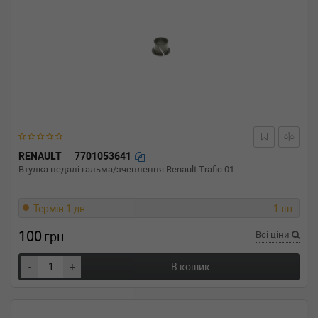
RENAULT
7701053641
Втулка педалі гальма/зчеплення Renault Trafic 01-
Термін 1 дн.
1 шт.
100
грн
Всі ціни
-
+
В кошик