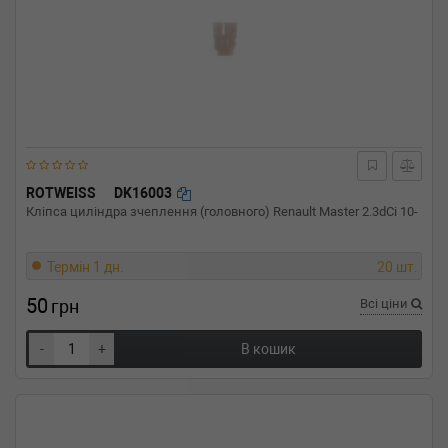
ROTWEISS
DK16003
Кліпса циліндра зчеплення (головного) Renault Master 2.3dCi 10-
Термін 1 дн.
20 шт.
50
грн
Всі ціни
-
+
В кошик