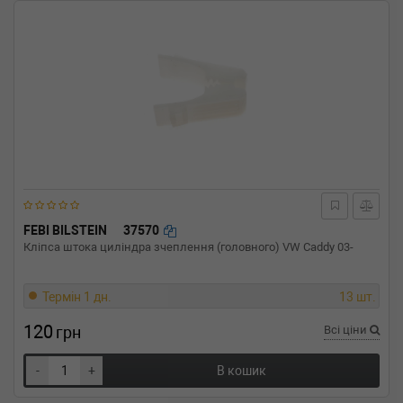
FEBI BILSTEIN
37570
Кліпса штока циліндра зчеплення (головного) VW Caddy 03-
Термін 1 дн.
13 шт.
120
грн
Всі ціни
-
+
В кошик