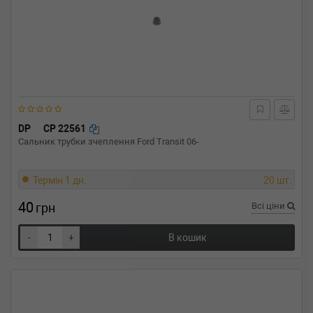
DP
CP 22561
Сальник трубки зчеплення Ford Transit 06-
Термін 1 дн.
20 шт.
40
грн
Всі ціни
-
+
В кошик