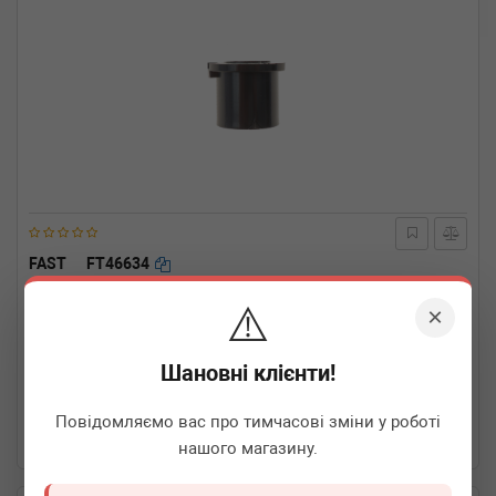
FAST
FT46634
Втулка вилки зчеплення (зверху) Fiat Doblo/Citroen Nemo 1.2-
1.9D/JTD 00- (h=23mm/d=23mm)
⚠️
×
Термін 1 дн.
3 шт.
Шановні клієнти!
110
грн
Всі ціни
Повідомляємо вас про тимчасові зміни у роботі
-
+
В кошик
нашого магазину.