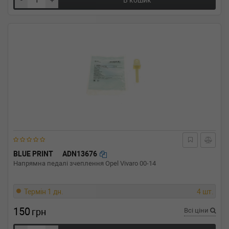
-
+
В кошик
BLUE PRINT
ADN13676
Напрямна педалі зчеплення Opel Vivaro 00-14
Термін 1 дн.
4 шт.
150
грн
Всі ціни