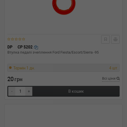
DP
CP 5202
Втулка педалі зчеплення Ford Fiesta/Escort/Sierra -95
Термін 1 дн.
4 шт.
20
грн
Всі ціни
-
+
В кошик