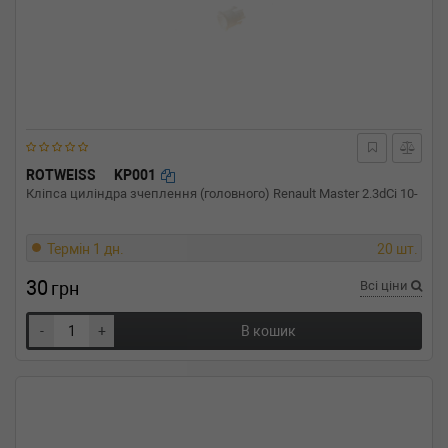
ROTWEISS
KP001
Кліпса циліндра зчеплення (головного) Renault Master 2.3dCi 10-
Термін 1 дн.
20 шт.
30
грн
Всі ціни
-
+
В кошик