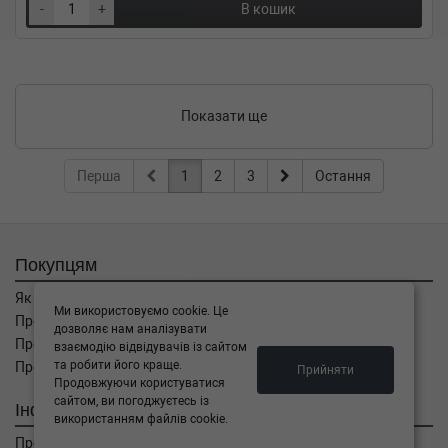
-
+
В кошик
Показати ще
Перша
1
2
3
Остання
Покупцям
Як замовити
Ми використовуємо cookie. Це
Про оплату
дозволяє нам аналізувати
Про доставку
взаємодію відвідувачів із сайтом
та робити його краще.
Про повернення
Прийняти
Продовжуючи користуватися
сайтом, ви погоджуєтесь із
Інформація
використанням файлів cookie.
Про компанію