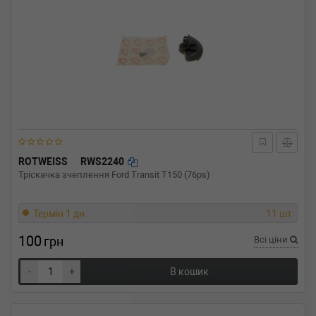
ROTWEISS
RWS2240
Тріскачка зчеплення Ford Transit T150 (76ps)
Термін 1 дн.
11 шт.
100
грн
Всі ціни
-
+
В кошик