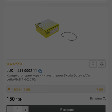
LUK
411 0002 11
Кільце стопорне корзини зчеплення Skoda Octavia/VW
Jetta/Golf 1.6-2.0 02-
Термін 1 дн.
1 шт.
150
грн
Всі ціни
-
+
В кошик