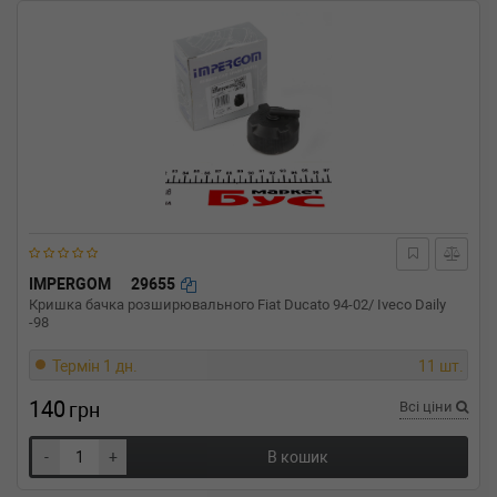
IMPERGOM
29655
Кришка бачка розширювального Fiat Ducato 94-02/ Iveco Daily
-98
Термін 1 дн.
11 шт.
140
грн
Всі ціни
-
+
В кошик