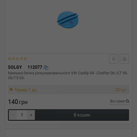
SOLGY
112077
Кришка бачка розширювального VW Caddy 04- /Crafter 06-/LT 96-
06/T5 03-
Термін 1 дн.
20 шт.
140
грн
Всі ціни
-
+
В кошик