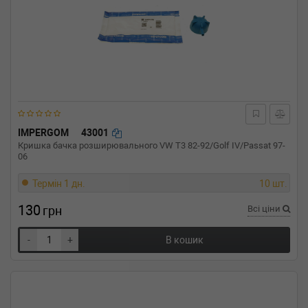
IMPERGOM
43001
Кришка бачка розширювального VW T3 82-92/Golf IV/Passat 97-
06
Термін 1 дн.
10 шт.
130
грн
Всі ціни
-
+
В кошик