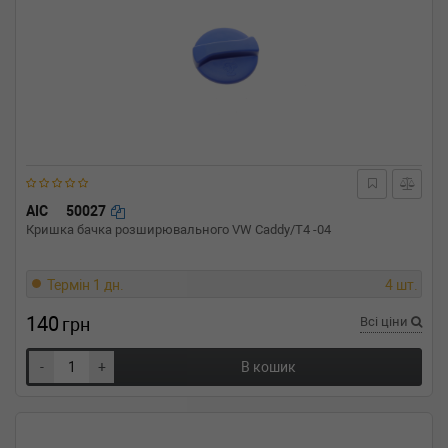
AIC
50027
Кришка бачка розширювального VW Caddy/T4 -04
Термін 1 дн.
4 шт.
140
грн
Всі ціни
-
+
В кошик