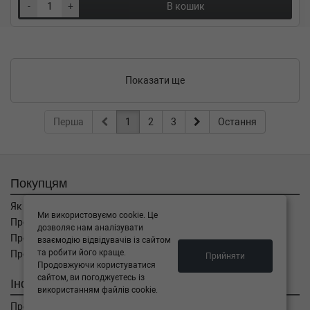
-
+
В кошик
Показати ще
Перша
1
2
3
Остання
Покупцям
Як замовити
Ми використовуємо cookie. Це
Про оплату
дозволяє нам аналізувати
Про доставку
взаємодію відвідувачів із сайтом
та робити його краще.
Про повернення
Прийняти
Продовжуючи користуватися
сайтом, ви погоджуєтесь із
Інформація
використанням файлів cookie.
Про компанію