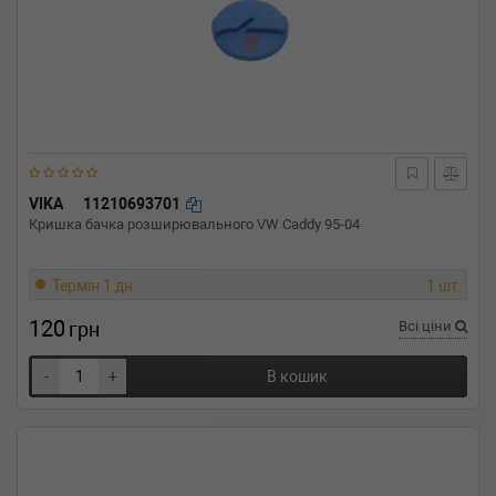
VIKA
11210693701
Кришка бачка розширювального VW Caddy 95-04
Термін 1 дн.
1 шт.
120
грн
Всі ціни
-
+
В кошик