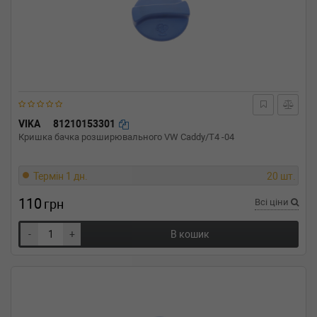
VIKA
81210153301
Кришка бачка розширювального VW Caddy/T4 -04
Термін 1 дн.
20 шт.
110
грн
Всі ціни
-
+
В кошик