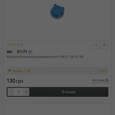
AIC
51171
Кришка бачка розширювального VW LT 28-35 -96
Термін 1 дн.
1 шт.
130
грн
Всі ціни
-
+
В кошик