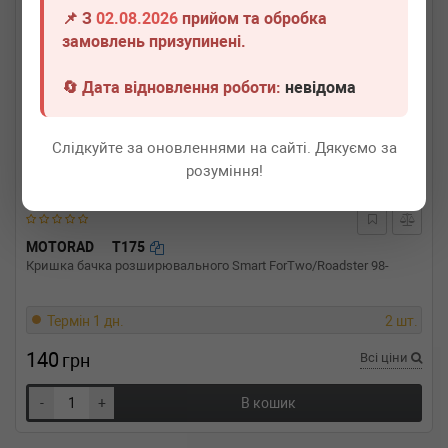
📌 З
02.08.2026
прийом та обробка
замовлень призупинені.
🔄 Дата відновлення роботи:
невідома
Слідкуйте за оновленнями на сайті. Дякуємо за
розуміння!
MOTORAD
T175
Кришка бачка розширювального Smart ForTwo/Roadster 98-
Термін 1 дн.
2 шт.
140
грн
Всі ціни
-
+
В кошик