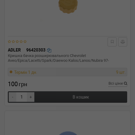
ADLER
96420303
Кришка бачка розширювального Chevrolet
Aveo/Epica/Lacetti/Spark/Daewoo Kalos/Lanos/Nubira 97-
Термін 1 дн.
9 шт.
100
грн
Всі ціни
-
+
В кошик