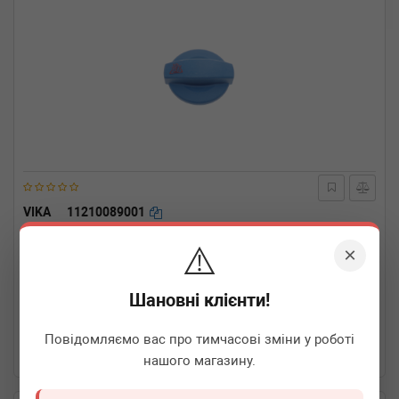
VIKA
11210089001
Кришка бачка розширювального Audi A4/ A6 97-11 (1.5bar)
⚠️
×
Термін 1 дн.
2 шт.
Шановні клієнти!
140
грн
Всі ціни
Повідомляємо вас про тимчасові зміни у роботі
-
+
В кошик
нашого магазину.