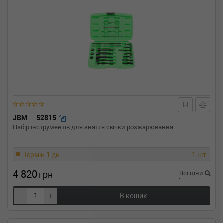
JBM
52815
Набір інструментів для зняття свічки розжарювання
Термін 1 дн.
1 шт.
4 820
грн
Всі ціни
-
+
В кошик