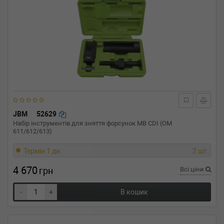
JBM
52629
Набір інструментів для зняття форсунок MB CDI (OM
611/612/613)
Термін 1 дн.
2 шт.
4 670
грн
Всі ціни
-
+
В кошик