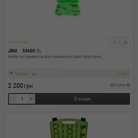
JBM
53650
Набір інструментів для очищення сідел форсунок
Термін 1 дн.
3 шт.
2 200
грн
Всі ціни
-
+
В кошик