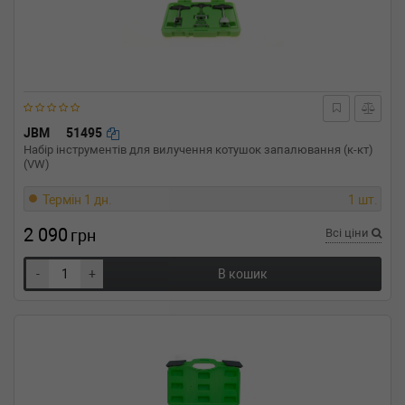
JBM
51495
Набір інструментів для вилучення котушок запалювання (к-кт)
(VW)
Термін 1 дн.
1 шт.
2 090
грн
Всі ціни
-
+
В кошик