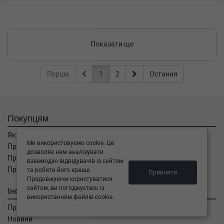
Показати ще
Перша
1
2
Остання
Покупцям
Як замовити
Ми використовуємо cookie. Це
Про оплату
дозволяє нам аналізувати
Про доставку
взаємодію відвідувачів із сайтом
Про повернення
та робити його краще.
Прийняти
Продовжуючи користуватися
сайтом, ви погоджуєтесь із
Інформація
використанням файлів cookie.
Про компанію
Новини