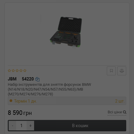
JBM
54220
Набір інструментів для зняття форсунок BMW
(N14/N18/N20/N47/N54/N57/N55/N63)/MB
(M270/M274/M276/M278)
Термін 1 дн.
2 шт.
8 590
грн
Всі ціни
-
+
В кошик