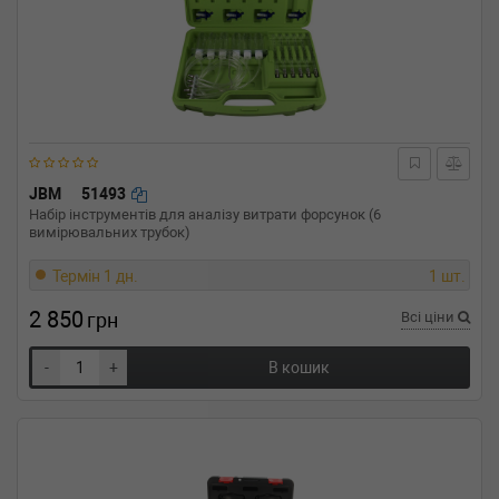
JBM
51493
Набір інструментів для аналізу витрати форсунок (6
вимірювальних трубок)
Термін 1 дн.
1 шт.
2 850
грн
Всі ціни
-
+
В кошик