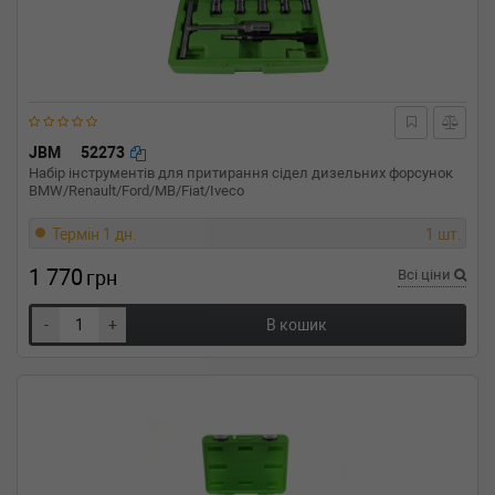
JBM
52273
Набір інструментів для притирання сідел дизельних форсунок
BMW/Renault/Ford/MB/Fiat/Iveco
Термін 1 дн.
1 шт.
1 770
грн
Всі ціни
-
+
В кошик