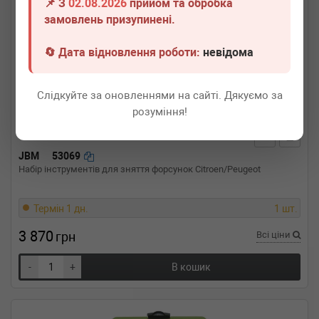
📌 З
02.08.2026
прийом та обробка
замовлень призупинені.
🔄 Дата відновлення роботи:
невідома
Слідкуйте за оновленнями на сайті. Дякуємо за
розуміння!
JBM
53069
Набір інструментів для зняття форсунок Citroen/Peugeot
Термін 1 дн.
1 шт.
3 870
грн
Всі ціни
-
+
В кошик