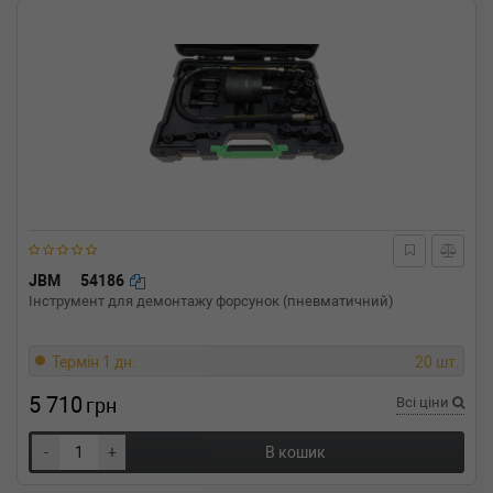
JBM
54186
Інструмент для демонтажу форсунок (пневматичний)
Термін 1 дн.
20 шт.
5 710
грн
Всі ціни
-
+
В кошик