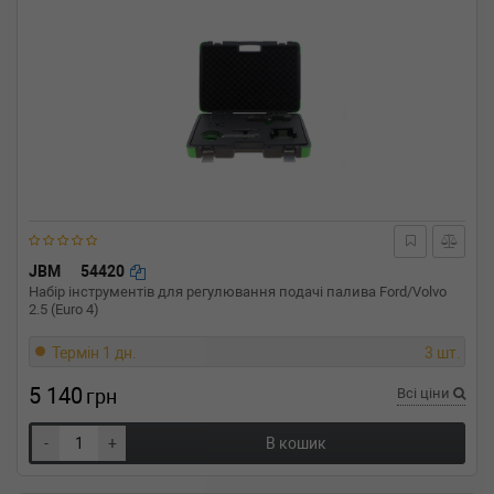
JBM
54420
Набір інструментів для регулювання подачі палива Ford/Volvo
2.5 (Euro 4)
Термін 1 дн.
3 шт.
5 140
грн
Всі ціни
-
+
В кошик