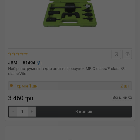
JBM
51494
Набір інструментів для зняття форсунок MB C-class/E-class/S-
class/Vito
Термін 1 дн.
2 шт.
3 460
грн
Всі ціни
-
+
В кошик