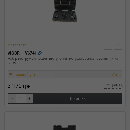
VIGOR
V6741
Набір інструментів для вилучення котушок запалювання (к-кт
6шт)
Термін 1 дн.
2 шт.
3 170
грн
Всі ціни
-
+
В кошик