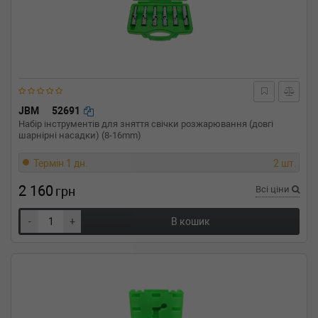
JBM
52691
Набір інструментів для зняття свічки розжарювання (довгі
шарнірні насадки) (8-16mm)
Термін 1 дн.
2 шт.
2 160
грн
Всі ціни
-
+
В кошик