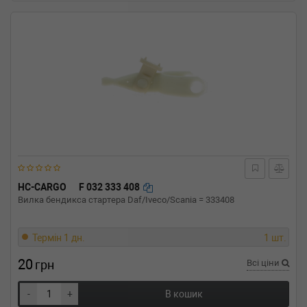
HC-CARGO
F 032 333 408
Вилка бендикса стартера Daf/Iveco/Scania = 333408
Термін 1 дн.
1 шт.
20
грн
Всі ціни
-
+
В кошик