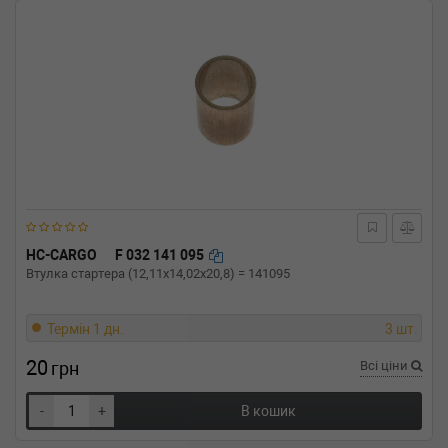
HC-CARGO
F 032 141 095
Втулка стартера (12,11x14,02x20,8) = 141095
Термін 1 дн.
3 шт.
20
грн
Всі ціни
-
+
В кошик