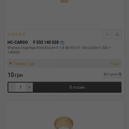
HC-CARGO
F 032 140 028
Втулка стартера Ford Escort V 1.8 90-93 (11.10x12,60x11.50) =
140028
Термін 1 дн.
6 шт.
10
грн
Всі ціни
-
+
В кошик