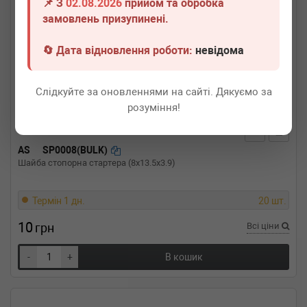
📌 З
02.08.2026
прийом та обробка
замовлень призупинені.
🔄 Дата відновлення роботи:
невідома
Слідкуйте за оновленнями на сайті. Дякуємо за
розуміння!
AS
SP0008(BULK)
Шайба стопорна стартера (8x13.5x3.9)
Термін 1 дн.
20 шт.
10
грн
Всі ціни
-
+
В кошик