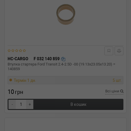
HC-CARGO
F 032 140 859
Втулка стартера Ford Transit 2.4-2.5D -00 (19.13x23.05x13.20) =
140859
Термін 1 дн.
5 шт.
10
грн
Всі ціни
-
+
В кошик