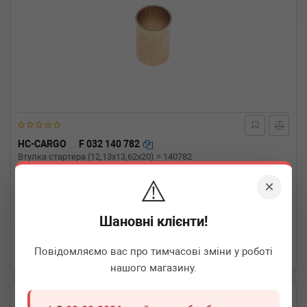
HC-CARGO
F 032 140 782
Втулка стартера (12,13x13,62x20) = 140782
⚠️
×
Термін 1 дн.
3 шт.
Шановні клієнти!
10
грн
Всі ціни
Повідомляємо вас про тимчасові зміни у роботі
-
+
В кошик
нашого магазину.