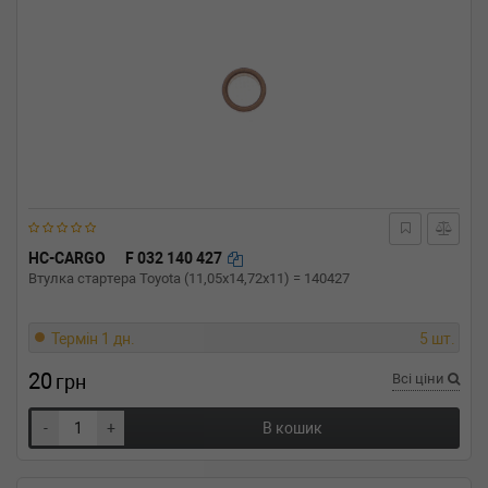
HC-CARGO
F 032 140 427
Втулка стартера Toyota (11,05x14,72x11) = 140427
Термін 1 дн.
5 шт.
20
грн
Всі ціни
-
+
В кошик