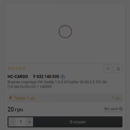
HC-CARGO
F 032 140 035
Втулка стартера VW Caddy 1.6-2.0/Crafter 30-50 2.5 TDI 06-
(14.36x16.02x10) = 140035
Термін 1 дн.
1 шт.
20
грн
Всі ціни
-
+
В кошик