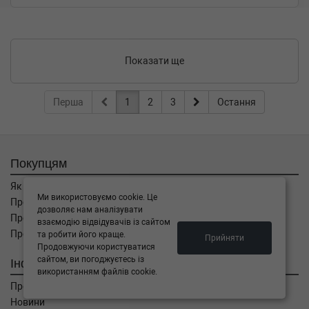
Показати ще
Перша
1
2
3
Остання
Покупцям
Як замовити
Ми використовуємо cookie. Це
Про оплату
дозволяє нам аналізувати
Про доставку
взаємодію відвідувачів із сайтом
Про повернення
та робити його краще.
Прийняти
Продовжуючи користуватися
сайтом, ви погоджуєтесь із
Інформація
використанням файлів cookie.
Про компанію
Новини