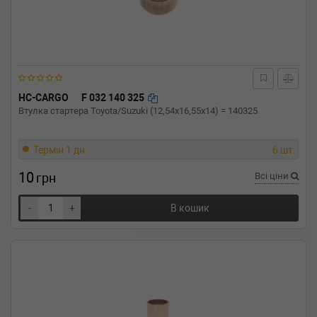
HC-CARGO
F 032 140 325
Втулка стартера Toyota/Suzuki (12,54x16,55x14) = 140325
Термін 1 дн.
6 шт.
10
грн
Всі ціни
-
+
В кошик