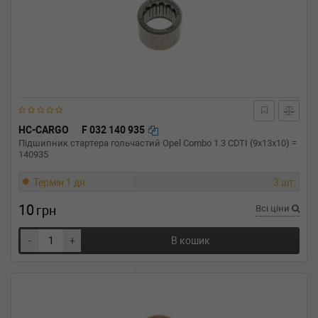
HC-CARGO
F 032 140 935
Підшипник стартера гольчастий Opel Combo 1.3 CDTI (9x13x10) =
140935
Термін 1 дн.
3 шт.
10
грн
Всі ціни
-
+
В кошик