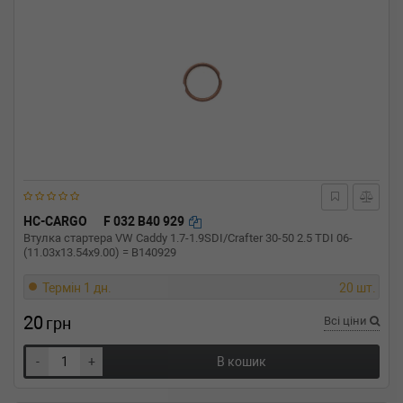
HC-CARGO
F 032 B40 929
Втулка стартера VW Caddy 1.7-1.9SDI/Crafter 30-50 2.5 TDI 06-
(11.03x13.54x9.00) = B140929
Термін 1 дн.
20 шт.
20
грн
Всі ціни
-
+
В кошик