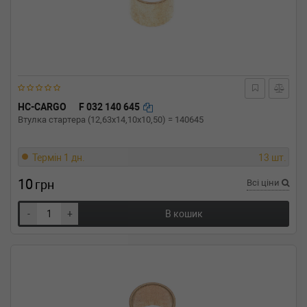
HC-CARGO
F 032 140 645
Втулка стартера (12,63x14,10x10,50) = 140645
Термін 1 дн.
13 шт.
10
грн
Всі ціни
-
+
В кошик