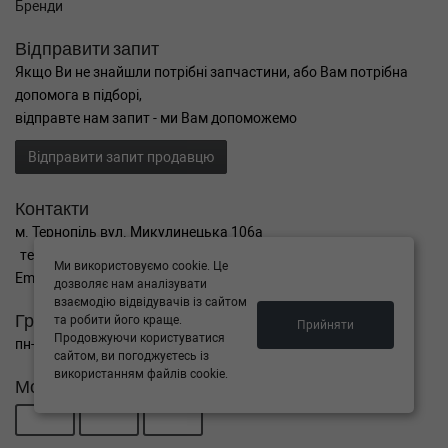
Бренди
Відправити запит
Якщо Ви не знайшли потрібні запчастини, або Вам потрібна
допомога в підборі,
відправте нам запит - ми Вам допоможемо
Відправити запит продавцю
Контакти
м. Тернопіль вул. Микулинецька 106а
тел. +38(099)650-59-19
Ми використовуємо cookie. Це
Email. autokitparts@yahoo.com
дозволяє нам аналізувати
взаємодію відвідувачів із сайтом
Графік роботи
та робити його краще.
Прийняти
Продовжуючи користуватися
пн-пт з 9:00 до 17:00, сб - вихідний, нд - вихідний
сайтом, ви погоджуєтесь із
використанням файлів cookie.
Можна розраховуватися