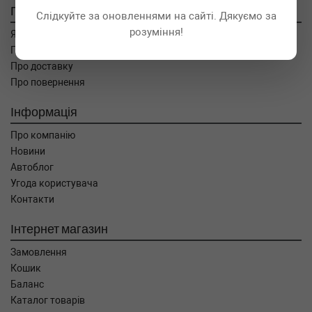
Покупцям
Слідкуйте за оновленнями на сайті. Дякуємо за
розуміння!
Як замовити
Про оплату
Про доставку
Про повернення
Інформація
Про компанію
Новини
Автоблог
Угода користувача
Контакти
Інтернет магазин
Замовлення
Кошик
Баланс
Каталог товарів