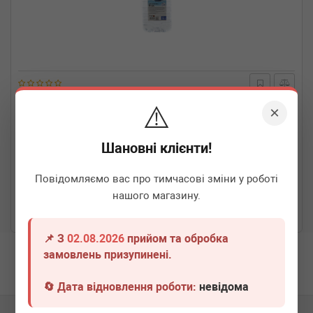
SOLGY
502002
⚠️
×
Вода дистильована (5л)
Шановні клієнти!
Термін 1 дн.
20 шт.
Повідомляємо вас про тимчасові зміни у роботі
110
грн
Всі ціни
нашого магазину.
-
+
В кошик
📌 З
02.08.2026
прийом та обробка
замовлень призупинені.
Перша
1
Остання
🔄 Дата відновлення роботи:
невідома