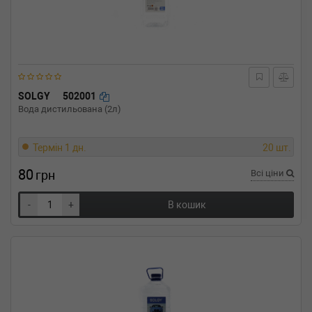
SOLGY
502001
Вода дистильована (2л)
Термін 1 дн.
20 шт.
80
грн
Всі ціни
-
+
В кошик