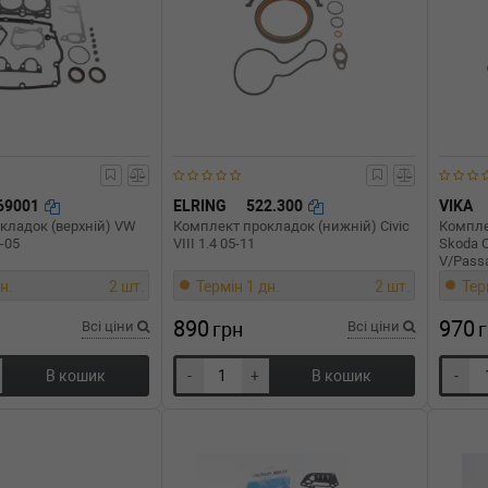
69001
ELRING
522.300
VIKA
кладок (верхній) VW
Комплект прокладок (нижній) Civic
Компле
9-05
VIII 1.4 05-11
Skoda O
V/Passa
н.
2 шт.
Термін 1 дн.
2 шт.
Тер
890
970
Всі ціни
грн
Всі ціни
В кошик
-
+
В кошик
-