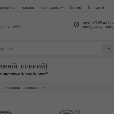
вернення
Баланс
Інформація
Кошик
Контакти
пн-пт з 9:00 до 17:0
нецька 106а
вихідний, нд - вих
✖
ижній, повний)
ладок (верхній, нижній, повний)