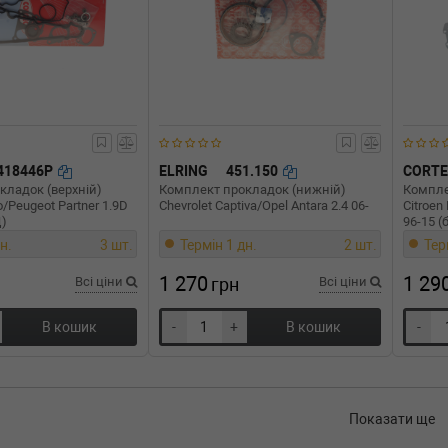
418446P
ELRING
451.150
CORT
кладок (верхній)
Комплект прокладок (нижній)
Компле
go/Peugeot Partner 1.9D
Chevrolet Captiva/Opel Antara 2.4 06-
Citroen 
Ц)
96-15 (
н.
3 шт.
Термін 1 дн.
2 шт.
Тер
1 270
1 29
Всі ціни
грн
Всі ціни
В кошик
-
+
В кошик
-
Показати ще