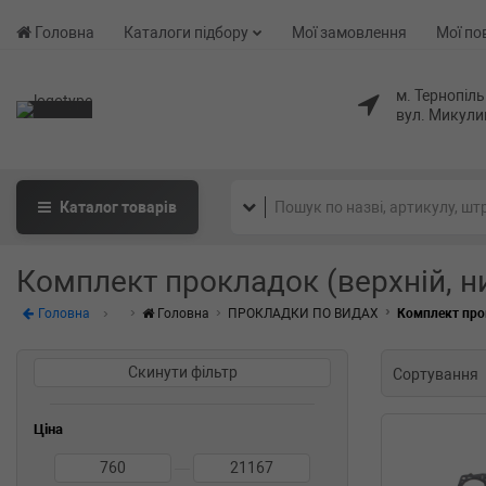
Головна
Каталоги підбору
Мої замовлення
Мої по
м. Тернопіль
вул. Микули
Каталог
товарів
Комплект прокладок (верхній, н
Головна
Головна
ПРОКЛАДКИ ПО ВИДАХ
Комплект прок
Скинути фільтр
Сортування
Ціна
—