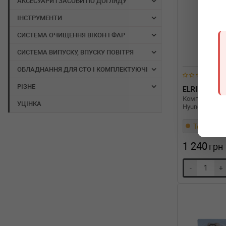
АКСЕСУАРИ і ЗАСОБИ ПО ДОГЛЯДУ
ІНСТРУМЕНТИ
СИСТЕМА ОЧИЩЕННЯ ВІКОН І ФАР
СИСТЕМА ВИПУСКУ, ВПУСКУ ПОВІТРЯ
ОБЛАДНАННЯ ДЛЯ СТО І КОМПЛЕКТУЮЧІ
РІЗНЕ
ELRING
50
Комплект про
УЦІНКА
Hyundai Tucso
Термін 1 д
1 240
грн
-
+