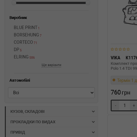
Виробник
BLUE PRINT
1
BORSEHUNG
7
CORTECO
71
DP
5
ELRING
VIKA
K117
586
Комплект про
Ще варіанти
Polo 1.4 TDI 9
Термін 1 д
Автомобілі
760
грн
-
+
КУЗОВ, СКЛАДОВІ
ПРОКЛАДКИ ПО ВИДАХ
ПРИВІД