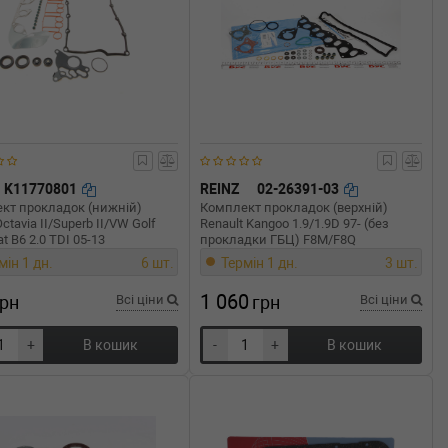
K11770801
REINZ
02-26391-03
кт прокладок (нижній)
Комплект прокладок (верхній)
ctavia II/Superb II/VW Golf
Renault Kangoo 1.9/1.9D 97- (без
t B6 2.0 TDI 05-13
прокладки ГБЦ) F8M/F8Q
мін 1 дн.
6 шт.
Термін 1 дн.
3 шт.
1 060
грн
Всі ціни
грн
Всі ціни
+
В кошик
-
+
В кошик