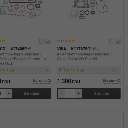
ECO
417406P
VIKA
K11767801
кт прокладок (верхній)
Комплект прокладок (верхній)
Berlingo/Peugeot Partner 1.4i
Skoda Fabia/VW Polo 09-
без ГБЦ)
мін 1 дн.
2 шт.
Термін 1 дн.
1 шт.
0
1 300
грн
Всі ціни
грн
Всі ціни
+
В кошик
-
+
В кошик