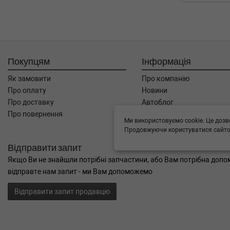
Покупцям
Інформація
Як замовити
Про компанію
Про оплату
Новини
Про доставку
Автоблог
Про повернення
Угода користувача
Ми використовуємо cookie. Це дозв
Контакти
Продовжуючи користуватися сайтом
Відправити запит
Якщо Ви не знайшли потрібні запчастини, або Вам потрібна допом
відправте нам запит - ми Вам допоможемо
Відправити запит продавцю