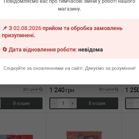
Повідомляємо вас про тимчасові зміни у роботі нашого
магазину.
📌 З
02.08.2026
прийом та обробка замовлень
призупинені.
🔄 Дата відновлення роботи:
невідома
8.530
ELRING
827.606
ELRIN
кладок (верхній)
Комплект прокладок (верхній) VW
Компле
n/Kia Ceed 2.0CRDi 01-
Caddy I/T3 1.6/1.7D 81-92
E-class
Слідкуйте за оновленнями на сайті. Дякуємо за розуміння!
99-09
н.
20 шт.
Термін 1 дн.
1 шт.
Тер
1 240
1 25
Всі ціни
грн
Всі ціни
В кошик
-
+
В кошик
-