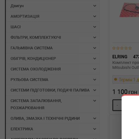
Двигун
АМОРТИЗАЦІЯ
ШАСІ
ФІЛЬТРИ, КОМПЛЕКТУЮЧІ
ГАЛЬМІВНА СИСТЕМА
ELRING
47
ОБІГРІВ, КОНДИЦІОНЕР
Комплект про
Mitsubishi Out
СИСТЕМА ОХОЛОДЖЕННЯ
Термін 1 д
РУЛЬОВА СИСТЕМА
СИСТЕМИ ПІДГОТОВКИ, ПОДАЧІ ПАЛИВА
1 100
грн
СИСТЕМА ЗАПАЛЮВАННЯ,
-
+
РОЗЖАРЮВАННЯ
ОЛИВА, ЗМАЗКА І ТЕХНІЧНІ РІДИНИ
ЕЛЕКТРИКА