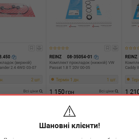
3.450
REINZ
08-35054-01
REINZ
кладок (верхній)
Комплект прокладок (нижній) VW
Компле
lander 2.4 4WD 03-07
Passat 1.8 T 20V 00-05
Caddy I
н.
2 шт.
Термін 1 дн.
1 шт.
Тер
1 150
1 21
Всі ціни
грн
Всі ціни
⚠️
В кошик
-
+
В кошик
-
Шановні клієнти!