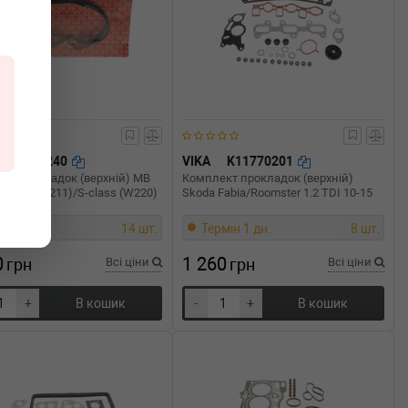
G
330.240
VIKA
K11770201
кт прокладок (верхній) MB
Комплект прокладок (верхній)
 (W210/W211)/S-class (W220)
Skoda Fabia/Roomster 1.2 TDI 10-15
мін 1 дн.
14 шт.
Термін 1 дн.
8 шт.
0
1 260
грн
Всі ціни
грн
Всі ціни
+
В кошик
-
+
В кошик