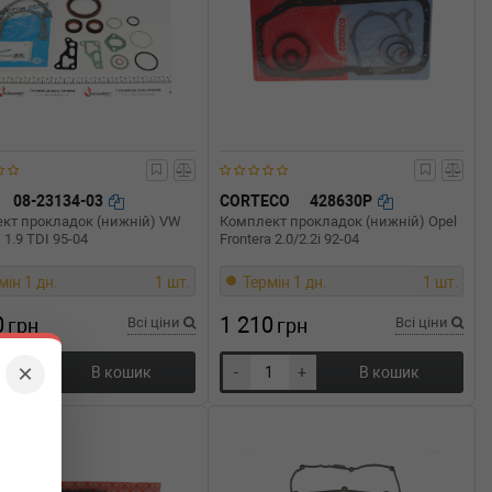
08-23134-03
CORTECO
428630P
кт прокладок (нижній) VW
Комплект прокладок (нижній) Opel
I 1.9 TDI 95-04
Frontera 2.0/2.2i 92-04
мін 1 дн.
1 шт.
Термін 1 дн.
1 шт.
0
1 210
грн
Всі ціни
грн
Всі ціни
×
+
В кошик
-
+
В кошик