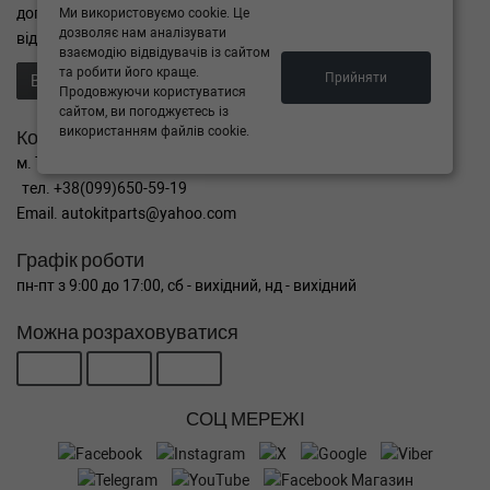
допомога в підборі,
Ми використовуємо cookie. Це
дозволяє нам аналізувати
відправте нам запит - ми Вам допоможемо
взаємодію відвідувачів із сайтом
та робити його краще.
Прийняти
Відправити запит продавцю
Продовжуючи користуватися
сайтом, ви погоджуєтесь із
використанням файлів cookie.
Контакти
м. Тернопіль вул. Микулинецька 106а
тел. +38(099)650-59-19
Email. autokitparts@yahoo.com
Графік роботи
пн-пт з 9:00 до 17:00, сб - вихідний, нд - вихідний
Можна розраховуватися
СОЦ МЕРЕЖІ