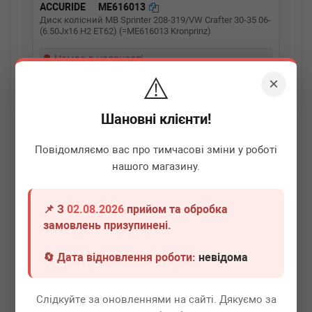
ACCURIDE
ME616013
Диск колісний MB Sprinter 208-319/VW Crafter 30-35 06-
(6.50Jx16 H2 ET62) (=ME616013 Kronprinz)
Немає в наявності
⚠️
×
Всі ціни
Докладніше
Шановні клієнти!
Повідомляємо вас про тимчасові зміни у роботі
нашого магазину.
📌 З
02.08.2026
прийом та обробка
замовлень призупинені.
🔄 Дата відновлення роботи:
невідома
Слідкуйте за оновленнями на сайті. Дякуємо за