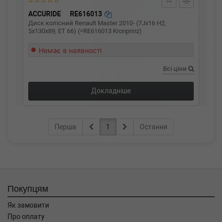
ACCURIDE
RE616013
Диск колісний Renault Master 2010- (7Jx16 H2;
5x130x89; ET 66) (=RE616013 Kronprinz)
Немає в наявності
Всі ціни
Докладніше
Перша
1
Остання
Покупцям
Як замовити
Про оплату