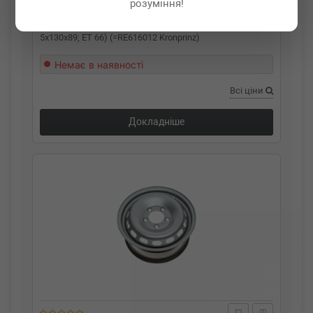
розуміння!
ACCURIDE
RE616012
Диск колісний Renault Master 2010- (6,5Jx16 H2;
5x130x89; ET 66) (=RE616012 Kronprinz)
Немає в наявності
Всі ціни
Докладніше