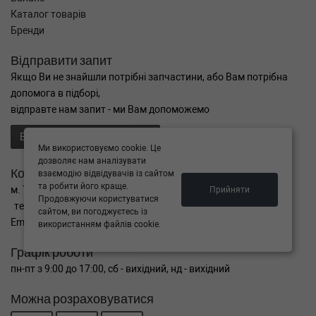
Каталог товарів
Бренди
Відправити запит
Якщо Ви не знайшли потрібні запчастини, або Вам потрібна
допомога в підборі,
відправте нам запит - ми Вам допоможемо
Відправити запит продавцю
Ми використовуємо cookie. Це
дозволяє нам аналізувати
Контакти
взаємодію відвідувачів із сайтом
та робити його краще.
м. Тернопіль вул. Микулинецька 106а
Прийняти
Продовжуючи користуватися
тел. +38(099)650-59-19
сайтом, ви погоджуєтесь із
Email. autokitparts@yahoo.com
використанням файлів cookie.
Графік роботи
пн-пт з 9:00 до 17:00, сб - вихідний, нд - вихідний
Можна розраховуватися