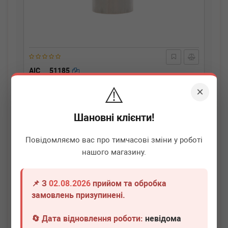
AIC
51185
Гідрокомпенсатор MB OM601-603
⚠️
×
Термін 1 дн.
3 шт.
Шановні клієнти!
410
грн
Всі ціни
Повідомляємо вас про тимчасові зміни у роботі
-
+
В кошик
нашого магазину.
📌 З
02.08.2026
прийом та обробка
замовлень призупинені.
🔄 Дата відновлення роботи:
невідома