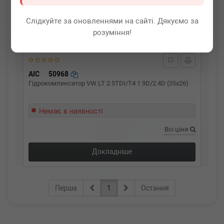
Слідкуйте за оновленнями на сайті. Дякуємо за
розуміння!
AIC
50968
Гідрокомпенсатор VW LT 2.5TDI/T4 1.9D/2.4D (35x26)
Немає в наявності
Всі ціни
Докладніше
Перша
1
Остання