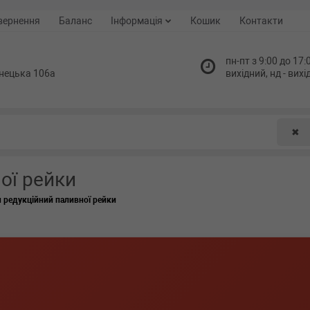
вернення
Баланс
Інформація
Кошик
Контакти
пн-пт з 9:00 до 17:0
нецька 106а
вихідний, нд - вих
✖
ої рейки
 редукційний паливної рейки