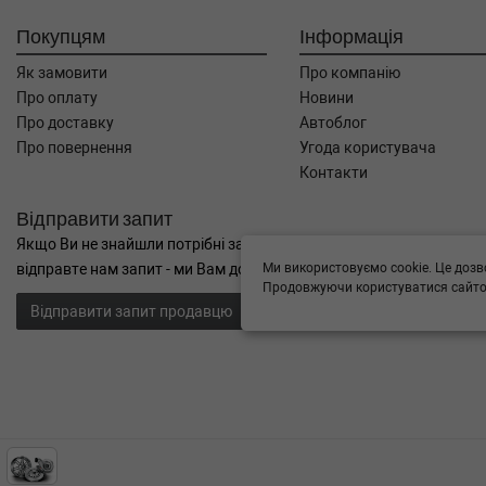
Покупцям
Інформація
Як замовити
Про компанію
Про оплату
Новини
Про доставку
Автоблог
Про повернення
Угода користувача
Контакти
Відправити запит
Якщо Ви не знайшли потрібні запчастини, або Вам потрібна допом
Ми використовуємо cookie. Це дозв
відправте нам запит - ми Вам допоможемо
Продовжуючи користуватися сайтом
Відправити запит продавцю