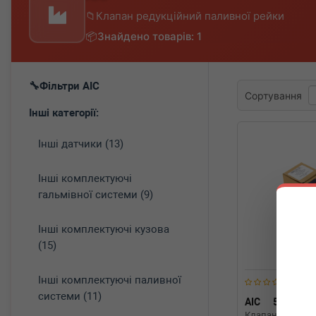
Клапан редукційний паливної рейки
Знайдено товарів: 1
Фільтри AIC
Сортування
Інші категорії:
Інші датчики (13)
Інші комплектуючі
гальмівної системи (9)
Інші комплектуючі кузова
(15)
Інші комплектуючі паливної
системи (11)
AIC
57632
Клапан редукці