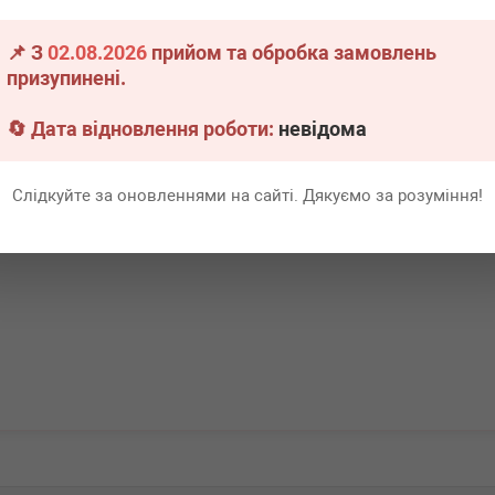
lo/Opel Vivaro 1.6
📌 З
02.08.2026
прийом та обробка замовлень
.
1 шт.
призупинені.
Всі ціни
🔄 Дата відновлення роботи:
невідома
В кошик
Слідкуйте за оновленнями на сайті. Дякуємо за розуміння!
Перша
1
Ост