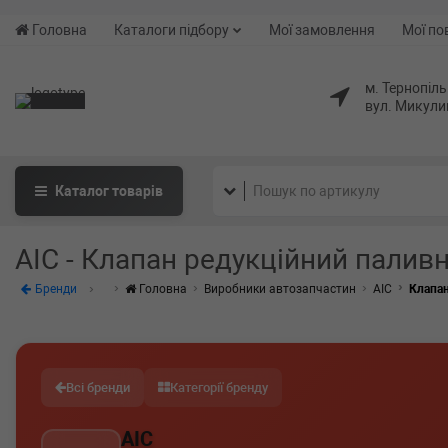
Головна
Каталоги підбору
Мої замовлення
Мої по
м. Тернопіль
вул. Микули
Каталог
товарів
AIC - Клапан редукційний паливн
Бренди
Головна
Виробники автозапчастин
AIC
Клапан
Всі бренди
Категорії бренду
AIC