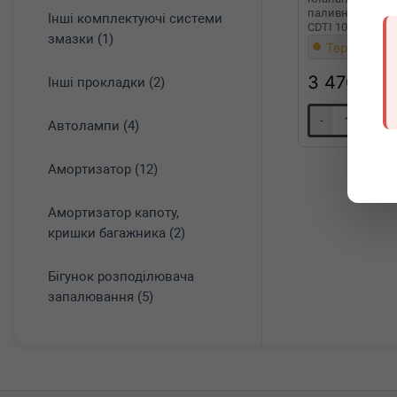
паливної Fiat Dob
Інші комплектуючі системи
CDTI 10-
змазки (1)
Термін 1 дн
3 470
грн
Інші прокладки (2)
-
+
Автолампи (4)
Амортизатор (12)
Амортизатор капоту,
кришки багажника (2)
Бігунок розподілювача
запалювання (5)