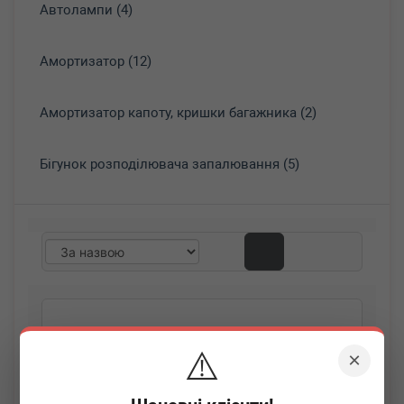
Автолампи (4)
Амортизатор (12)
Амортизатор капоту, кришки багажника (2)
Бігунок розподілювача запалювання (5)
⚠️
×