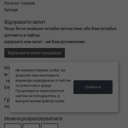
Каталог товарів
Бренди
Відправити запит
Якщо Ви не знайшли потрібні запчастини, або Вам потрібна
допомога в підборі,
відправте нам запит - ми Вам допоможемо
Відправити запит продавцю
Контакти
Ми використовуємо cookie. Це
м. Тернопіль вул. Микулинецька 106а
дозволяє нам аналізувати
тел. +38(099)650-59-19
взаємодію відвідувачів із сайтом
та робити його краще.
Email. autokitparts@yahoo.com
Прийняти
Продовжуючи користуватися
сайтом, ви погоджуєтесь із
Графік роботи
використанням файлів cookie.
пн-пт з 9:00 до 17:00, сб - вихідний, нд - вихідний
Можна розраховуватися