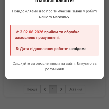
Шановні клієнти!
Повідомляємо вас про тимчасові зміни у роботі
нашого магазину.
📌 З
02.08.2026
прийом та обробка
AIC
53088
замовлень призупинені.
Колодки ручника MB (W124/W201/W210) 82- (164x20)
🔄 Дата відновлення роботи:
невідома
Немає в наявності
Всі ціни
Слідкуйте за оновленнями на сайті. Дякуємо за
розуміння!
Докладніше
Перша
1
Остання