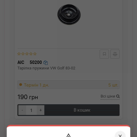
AIC
50200
Тарілка пружини VW Golf 83-02
Термін 1 дн.
5 шт.
190
грн
Всі ціни
-
+
В кошик
×