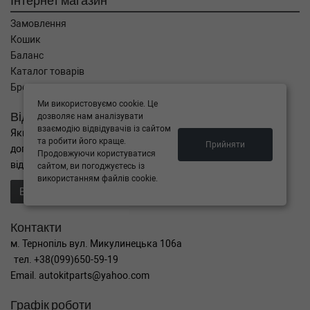
Інтернет магазин
Замовлення
Кошик
Баланс
Каталог товарів
Бренди
Ми використовуємо cookie. Це
Відправити запит
дозволяє нам аналізувати
взаємодію відвідувачів із сайтом
Якщо Ви не знайшли потрібні запчастини, або Вам потрібна
та робити його краще.
Прийняти
допомога в підборі,
Продовжуючи користуватися
відправте нам запит - ми Вам допоможемо
сайтом, ви погоджуєтесь із
використанням файлів cookie.
Відправити запит продавцю
Контакти
м. Тернопіль вул. Микулинецька 106а
тел. +38(099)650-59-19
Email. autokitparts@yahoo.com
Графік роботи