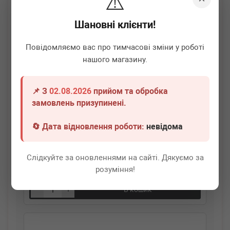
⚠️
Шановні клієнти!
Повідомляємо вас про тимчасові зміни у роботі
нашого магазину.
📌 З
02.08.2026
прийом та обробка
замовлень призупинені.
AIC
58244
Тарілка пружини (задня/верхня) VW Golf V/VI/Passat
🔄 Дата відновлення роботи:
невідома
03-14
Термін 1 дн.
20 шт.
Слідкуйте за оновленнями на сайті. Дякуємо за
230
грн
Всі ціни
розуміння!
-
+
В кошик