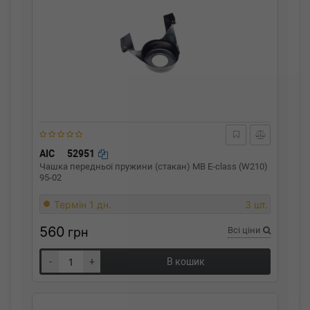
AIC
52951
Чашка передньої пружини (стакан) MB E-class (W210)
95-02
Термін 1 дн.
3 шт.
560
грн
Всі ціни
-
+
В кошик