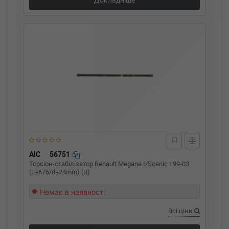
Докладніше
AIC
56751
Торсіон-стабілізатор Renault Megane I/Scenic I 99-03
(L=676/d=24mm) (R)
Немає в наявності
Всі ціни