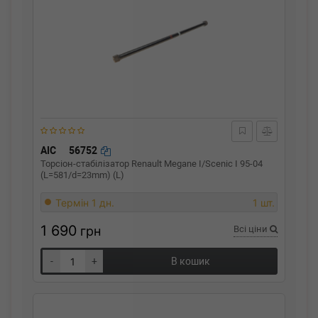
AIC
56752
Торсіон-стабілізатор Renault Megane I/Scenic I 95-04
(L=581/d=23mm) (L)
Термін 1 дн.
1 шт.
1 690
грн
Всі ціни
-
+
В кошик