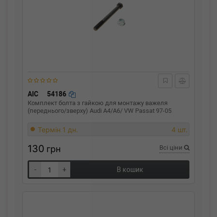
AIC
54186
Комплект болта з гайкою для монтажу важеля
(переднього/зверху) Audi A4/A6/ VW Passat 97-05
Термін 1 дн.
4 шт.
130
грн
Всі ціни
-
+
В кошик