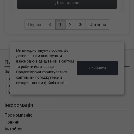
Докладніше
Перша
1
2
Остання
Ми використовуємо cookie. Це
дозволяє нам аналізувати
Покупцям
взаємодію відвідувачів із сайтом
та робити його краще.
Прийняти
Як замовити
Продовжуючи користуватися
сайтом, ви погоджуєтесь із
Про оплату
використанням файлів cookie.
Про доставку
Про повернення
Інформація
Про компанію
Новини
Автоблог