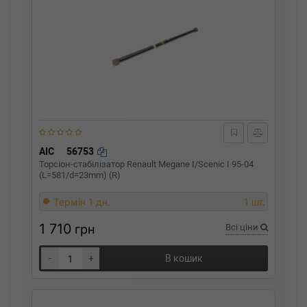
AIC
56753
Торсіон-стабілізатор Renault Megane I/Scenic I 95-04
(L=581/d=23mm) (R)
Термін 1 дн.
1 шт.
1 710
грн
Всі ціни
-
+
В кошик