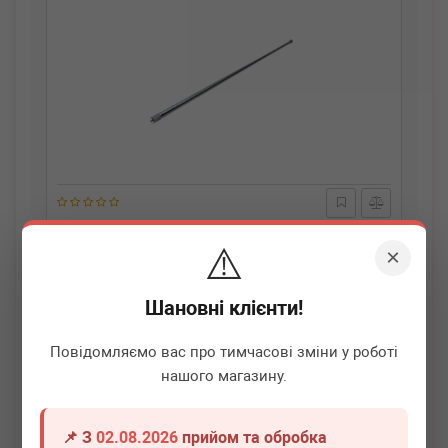
AIC
56742
⚠️
Торсіон-стабілізатор Citroen Berlingo/Peugeot Partner 96-
×
(L=1030/d=20.5mm) (L)
Термін 1 дн.
1 шт.
Шановні клієнти!
2 150
грн
Всі ціни
Повідомляємо вас про тимчасові зміни у роботі
нашого магазину.
-
+
В кошик
📌 З
02.08.2026
прийом та обробка