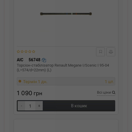
AIC
56748
Торсіон-стабілізатор Renault Megane I/Scenic I 95-04
(L=574/d=22mm) (L)
Термін 1 дн.
1 шт.
1 090
грн
Всі ціни
-
+
В кошик