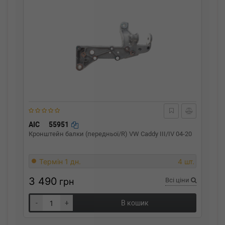
AIC
55951
Кронштейн балки (передньої/R) VW Caddy III/IV 04-20
Термін 1 дн.
4 шт.
3 490
грн
Всі ціни
-
+
В кошик