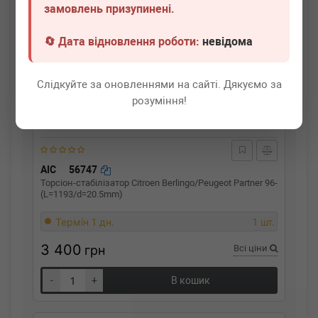
замовлень призупинені.
🔄 Дата відновлення роботи:
невідома
Слідкуйте за оновленнями на сайті. Дякуємо за
розуміння!
AIC
56747
Торсіон-стабілізатор Citroen Berlingo/Peugeot Partner 96-
(L=1193/d=20.5mm)
Термін 1 дн.
1 шт.
3 400
грн
Всі ціни
-
+
В кошик