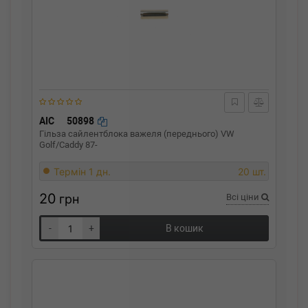
AIC
50898
Гільза сайлентблока важеля (переднього) VW
Golf/Caddy 87-
Термін 1 дн.
20 шт.
20
грн
Всі ціни
-
+
В кошик