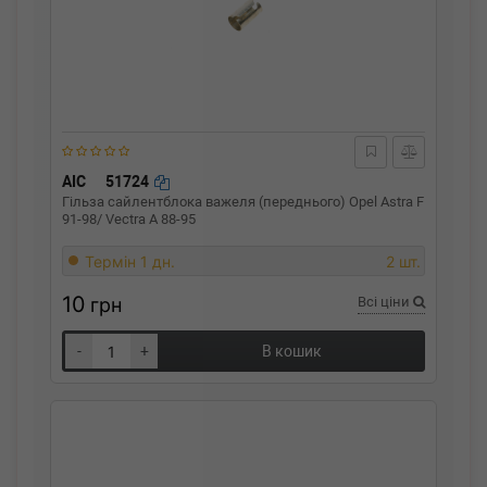
AIC
51724
Гільза сайлентблока важеля (переднього) Opel Astra F
91-98/ Vectra A 88-95
Термін 1 дн.
2 шт.
10
грн
Всі ціни
-
+
В кошик