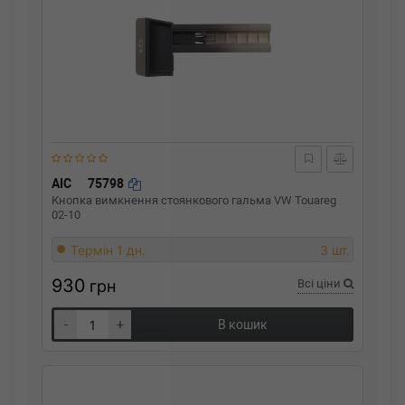
AIC
75798
Кнопка вимкнення стоянкового гальма VW Touareg
02-10
Термін 1 дн.
3 шт.
930
грн
Всі ціни
-
+
В кошик