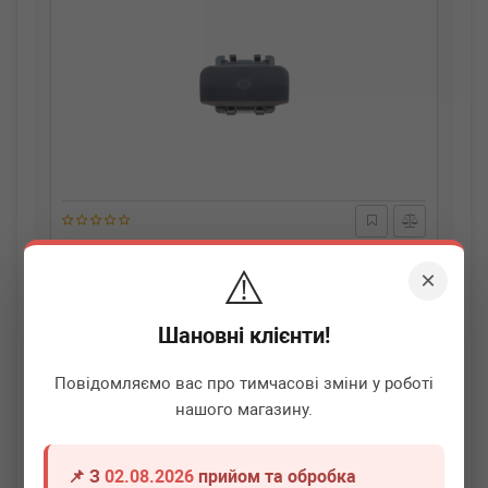
AIC
75729
⚠️
Кнопка ручника Peugeot 3008/5008 09-17
×
Термін 1 дн.
1 шт.
Шановні клієнти!
1 540
грн
Всі ціни
Повідомляємо вас про тимчасові зміни у роботі
нашого магазину.
-
+
В кошик
📌 З
02.08.2026
прийом та обробка