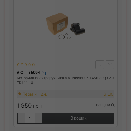
AIC
56094
Моторчик електроручника VW Passat 05-14/Audi Q3 2.0
TDI 11-18
Термін 1 дн.
6 шт.
1 950
грн
Всі ціни
-
+
В кошик