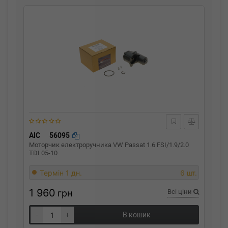
AIC
56095
Моторчик електроручника VW Passat 1.6 FSI/1.9/2.0
TDI 05-10
Термін 1 дн.
6 шт.
1 960
грн
Всі ціни
-
+
В кошик