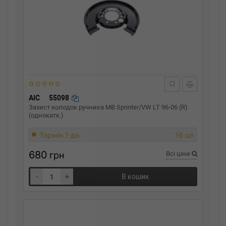
AIC
55098
Захист колодок ручника MB Sprinter/VW LT 96-06 (R)
(однокатк.)
Термін 1 дн.
16 шт.
680
грн
Всі ціни
-
+
В кошик