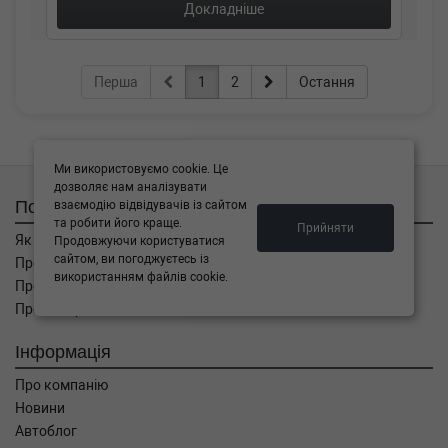
Докладніше
Перша
1
2
Остання
Ми використовуємо cookie. Це
дозволяє нам аналізувати
Покупцям
взаємодію відвідувачів із сайтом
та робити його краще.
Прийняти
Як замовити
Продовжуючи користуватися
сайтом, ви погоджуєтесь із
Про оплату
використанням файлів cookie.
Про доставку
Про повернення
Інформація
Про компанію
Новини
Автоблог