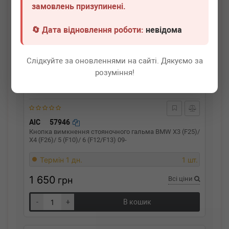
замовлень призупинені.
🔄 Дата відновлення роботи:
невідома
Слідкуйте за оновленнями на сайті. Дякуємо за
розуміння!
AIC
57946
Кнопка вимкнення стояночного гальма BMW X3 (F25)/
X4 (F26)/ 5 (F10)/ 6 (F12/F13) 09-
Термін 1 дн.
1 шт.
1 650
грн
Всі ціни
-
+
В кошик