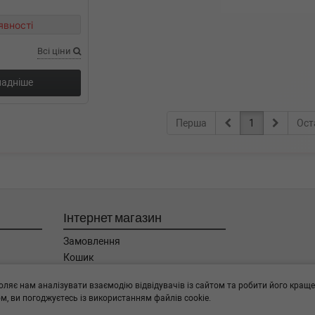
явності
Всі ціни
адніше
Перша
1
Ост
Інтернет магазин
Замовлення
Кошик
Баланс
оляє нам аналізувати взаємодію відвідувачів із сайтом та робити його краще
Каталог товарів
, ви погоджуєтесь із використанням файлів cookie.
Бренди