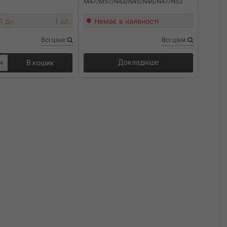
M47/M57/N43/N45/N46/N47/N53
1 дн.
1 шт.
Немає в наявності
Всі ціни
Всі ціни
Докладніше
+
В кошик