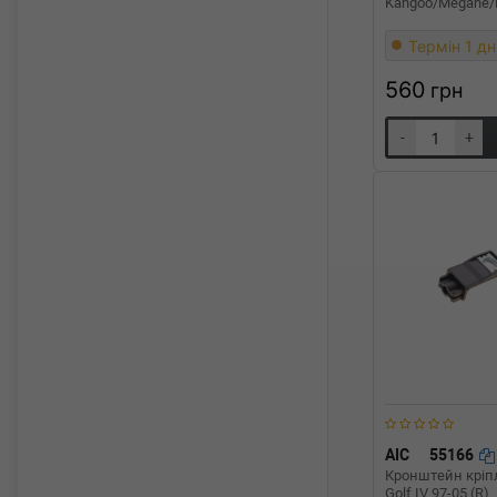
Kangoo/Megane/
Термін 1 дн
560
грн
-
+
AIC
55166
Кронштейн кріп
Golf IV 97-05 (R)