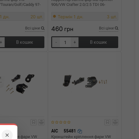
/Touran/Golf/Caddy 97-
906/VW Crafter 2.0/2.5 TDI 06-
1 дн.
20 шт.
Термін 1 дн.
3 шт.
460
Всі ціни
грн
Всі ціни
+
В кошик
-
+
В кошик
80
AIC
55481
×
кріплення фари VW
Кронштейн кріплення фари VW