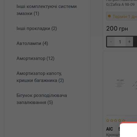
G/Zafira A 98-09
Інші комплектуючі системи
змазки (1)
Термін 1 дн
200
грн
Інші прокладки (2)
-
+
Автолампи (4)
Амортизатор (12)
Амортизатор капоту,
кришки багажника (2)
Бігунок розподілювача
запалювання (5)
AIC
55482
Кронштейн кріп