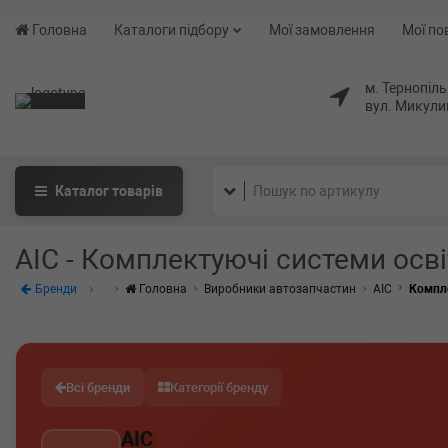
Головна
Каталоги підбору
Мої замовлення
Мої по
м. Тернопіль
вул. Микули
Каталог
товарів
AIC - Комплектуючі системи осв
Бренди
Головна
Виробники автозапчастин
AIC
Компле
Всі бренди
Категорії бренду
AIC