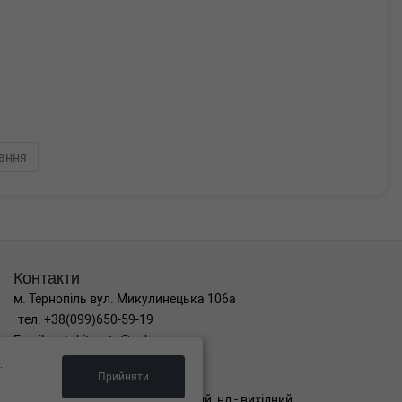
ання
Контакти
м. Тернопіль вул. Микулинецька 106а
тел. +38(099)650-59-19
Email. autokitparts@yahoo.com
.
Графік роботи
Прийняти
пн-пт з 9:00 до 17:00, сб - вихідний, нд - вихідний