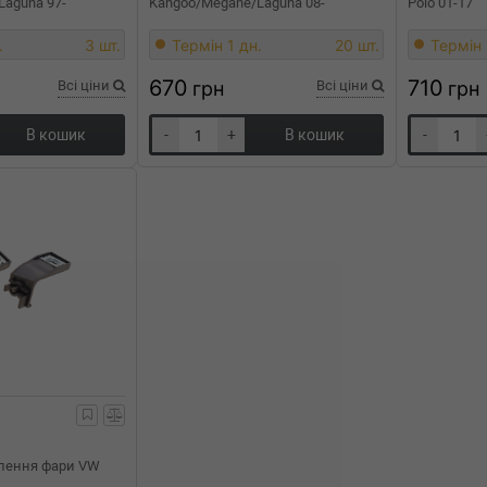
Laguna 97-
Kangoo/Megane/Laguna 08-
Polo 01-17
.
3 шт.
Термін 1 дн.
20 шт.
Термін 
670
710
Всі ціни
грн
Всі ціни
грн
В кошик
-
+
В кошик
-
лення фари VW