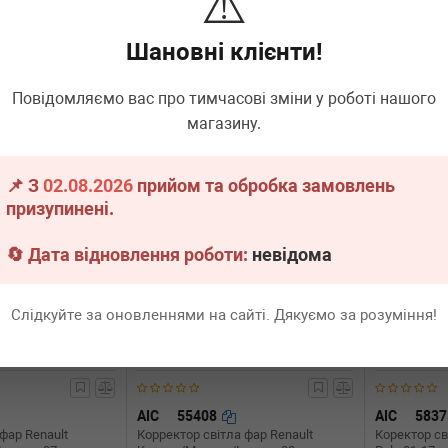
⚠️
Golf VI 08-12 (R)
Golf V 03-08 
Шановні клієнти!
.
1 шт.
Термін 1 дн.
1 шт.
Термін 
480
500
Всі ціни
грн
Всі ціни
грн
Повідомляємо вас про тимчасові зміни у роботі нашого
магазину.
В кошик
-
+
В кошик
-
📌 З
02.08.2026
прийом та обробка замовлень
призупинені.
🔄 Дата відновлення роботи:
невідома
Слідкуйте за оновленнями на сайті. Дякуємо за розуміння!
AIC
55408
AIC
583
фар Renault
Корректор світла фар Renault
Коректор св