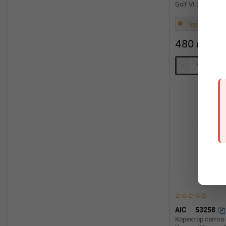
Golf VI 08-12 (L)
Термін 1 дн
480
грн
-
+
AIC
53258
Коректор світла 