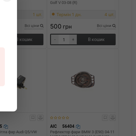
(L)
Golf V 03-08 (R)
1 дн.
1 шт.
Термін 1 дн.
4 шт.
500
Всі ціни
грн
Всі ціни
+
В кошик
-
+
В кошик
75
AIC
56404
ітла фар Audi Q5/VW
Рефлектор фари BMW 3 (E90) 04-11