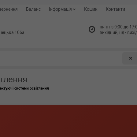
вернення
Баланс
Інформація
Кошик
Контакти
пн-пт з 9:00 до 17:0
нецька 106а
вихідний, нд - вих
✖
ітлення
ктуючі системи освітлення