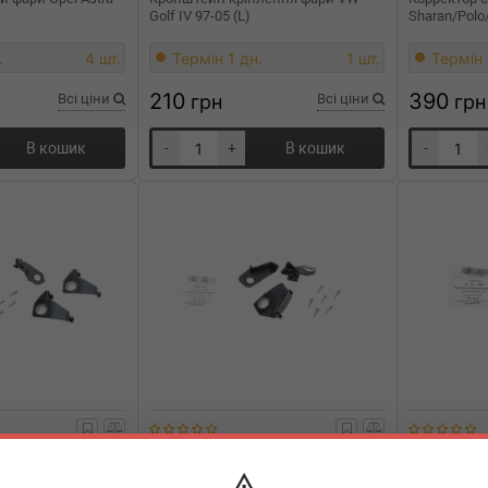
Golf IV 97-05 (L)
Sharan/Polo
.
4 шт.
Термін 1 дн.
1 шт.
Термін 
210
390
Всі ціни
грн
Всі ціни
грн
В кошик
-
+
В кошик
-
AIC
55483
AIC
554
лення фари VW
Кронштейн кріплення фари VW
Кронштейн 