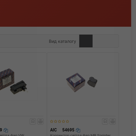
Вид каталогу
89
AIC
54695
світла фар VW
Корректор світла фар MB Sprinter