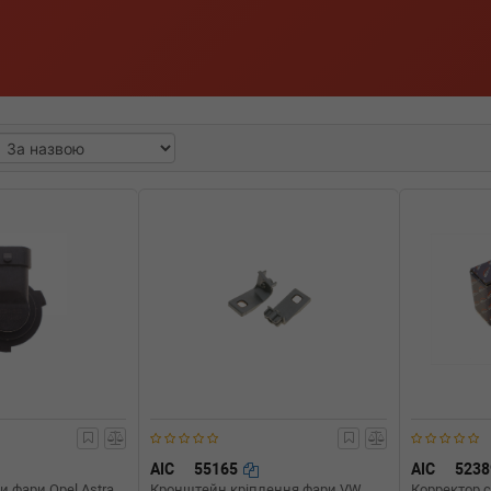
AIC
55165
AIC
523
 фари Opel Astra
Кронштейн кріплення фари VW
Корректор 