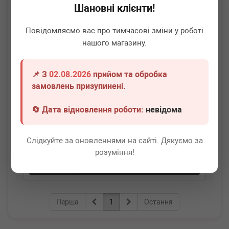
Шановні клієнти!
Повідомляємо вас про тимчасові зміни у роботі
нашого магазину.
📌 З
02.08.2026
прийом та обробка
AIC
57467
замовлень призупинені.
Кронштейн кріплення бампера (переднього/
заднього) VW Golf II/III/T4 83-03
🔄 Дата відновлення роботи:
невідома
Термін 1 дн.
3 шт.
Слідкуйте за оновленнями на сайті. Дякуємо за
100
грн
Всі ціни
розуміння!
-
+
В кошик
Перша
1
Остання