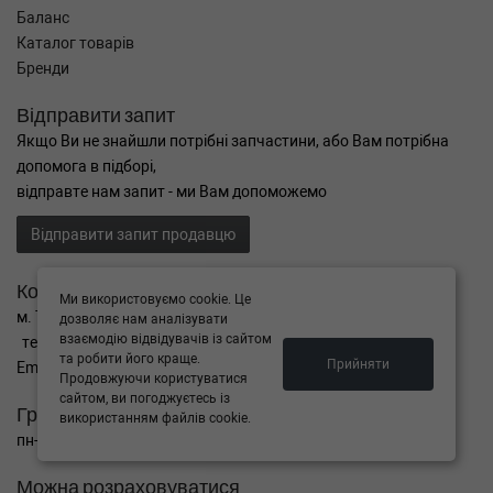
Баланс
Каталог товарів
Бренди
Відправити запит
Якщо Ви не знайшли потрібні запчастини, або Вам потрібна
допомога в підборі,
відправте нам запит - ми Вам допоможемо
Відправити запит продавцю
Контакти
Ми використовуємо cookie. Це
м. Тернопіль вул. Микулинецька 106а
дозволяє нам аналізувати
взаємодію відвідувачів із сайтом
тел. +38(099)650-59-19
та робити його краще.
Прийняти
Email. autokitparts@yahoo.com
Продовжуючи користуватися
сайтом, ви погоджуєтесь із
Графік роботи
використанням файлів cookie.
пн-пт з 9:00 до 17:00, сб - вихідний, нд - вихідний
Можна розраховуватися