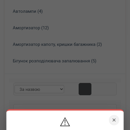
Автолампи (4)
Амортизатор (12)
Амортизатор капоту, кришки багажника (2)
Бігунок розподілювача запалювання (5)
⚠️
×