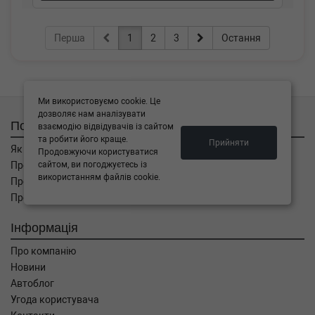
Перша
1
2
3
Остання
Ми використовуємо cookie. Це
дозволяє нам аналізувати
Покупцям
взаємодію відвідувачів із сайтом
та робити його краще.
Прийняти
Як замовити
Продовжуючи користуватися
сайтом, ви погоджуєтесь із
Про оплату
використанням файлів cookie.
Про доставку
Про повернення
Інформація
Про компанію
Новини
Автоблог
Угода користувача