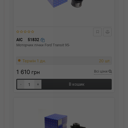
AIC
51832
Моторчик пічки Ford Transit 95-
Термін 1 дн.
20 шт.
1 610
грн
Всі ціни
-
+
В кошик