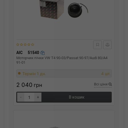
AIC
51540
Моторчик пічки VW T4 90-03/Passat 90-97/Audi 80/A4
91-01
Термін 1 дн.
4 шт.
2 040
грн
Всі ціни
-
+
В кошик