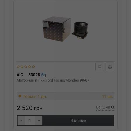
AIC
53028
Моторчик пічки Ford Focus/Mondeo 98-07
Термін 1 дн.
11 шт.
2 520
грн
Всі ціни
-
+
В кошик