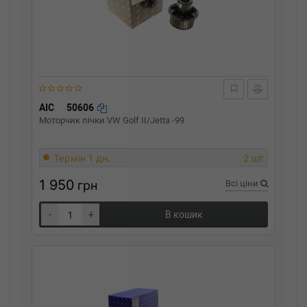
AIC
50606
Моторчик пічки VW Golf II/Jetta -99
Термін 1 дн.
2 шт.
1 950
грн
Всі ціни
-
+
В кошик