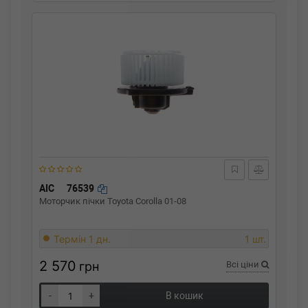
AIC
76539
Моторчик пічки Toyota Corolla 01-08
Термін 1 дн.
1 шт.
2 570
грн
Всі ціни
-
+
В кошик