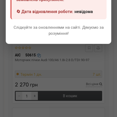
🔄 Дата відновлення роботи:
невідома
Слідкуйте за оновленнями на сайті. Дякуємо за
розуміння!
AIC
50615
Моторчик пічки Audi 100/A6 1.8i-2.8 D/TDI 90-97
Термін 1 дн.
7 шт.
2 270
грн
Всі ціни
-
+
В кошик