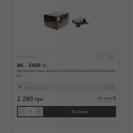
AIC
53025
Моторчик пічки Audi A1/A2/Skoda Fabia/Rapid/Roomster
01-
Термін 1 дн.
20 шт.
2 280
грн
Всі ціни
-
+
В кошик