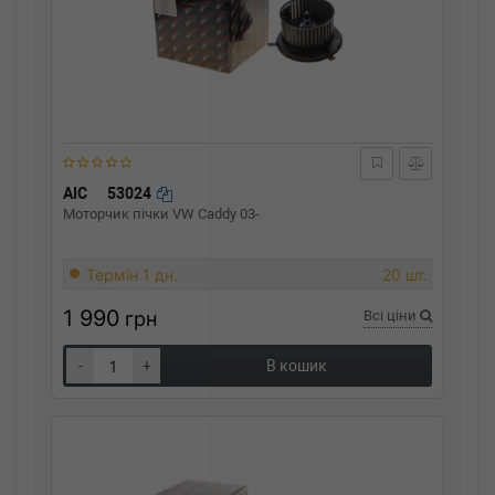
AIC
53024
Моторчик пічки VW Caddy 03-
Термін 1 дн.
20 шт.
1 990
грн
Всі ціни
-
+
В кошик