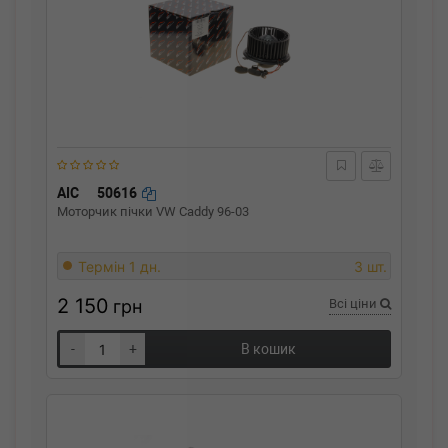
AIC
50616
Моторчик пічки VW Caddy 96-03
Термін 1 дн.
3 шт.
2 150
грн
Всі ціни
-
+
В кошик