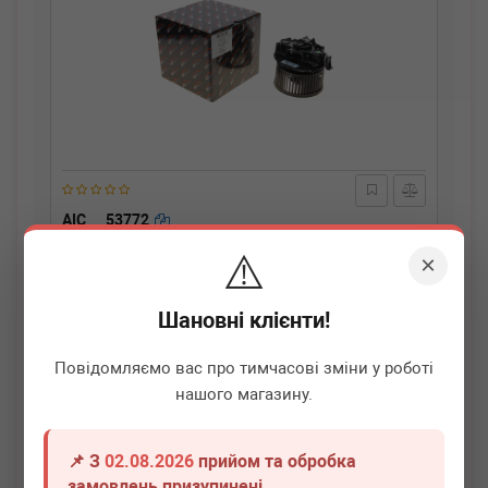
AIC
53772
Моторчик пічки Renault Megane II 1.5/1.9 dCi 03-09
⚠️
×
Термін 1 дн.
20 шт.
Шановні клієнти!
2 190
грн
Всі ціни
Повідомляємо вас про тимчасові зміни у роботі
-
+
В кошик
нашого магазину.
📌 З
02.08.2026
прийом та обробка
замовлень призупинені.