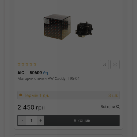
AIC
50609
Моторчик пічки VW Caddy II 95-04
Термін 1 дн.
3 шт.
2 450
грн
Всі ціни
-
+
В кошик