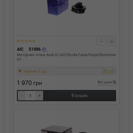
AIC
51986
Моторчик пічки Audi A1/A2/Skoda Fabia/Rapid/Roomster
01-
Термін 1 дн.
20 шт.
1 970
грн
Всі ціни
-
+
В кошик