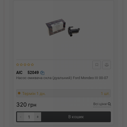
AIC
52049
Насос омивача скла (дуальний) Ford Mondeo III 00-07
Термін 1 дн.
1 шт.
320
грн
Всі ціни
-
+
В кошик