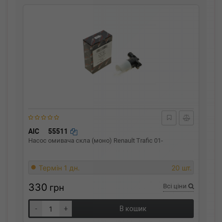
AIC
55511
Насос омивача скла (моно) Renault Trafic 01-
Термін 1 дн.
20 шт.
330
грн
Всі ціни
-
+
В кошик