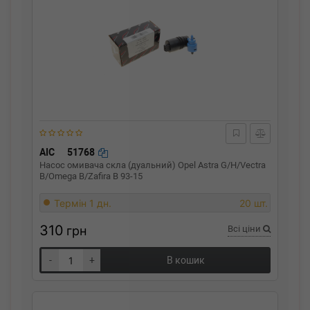
AIC
51768
Насос омивача скла (дуальний) Opel Astra G/H/Vectra
B/Omega B/Zafira B 93-15
Термін 1 дн.
20 шт.
310
грн
Всі ціни
-
+
В кошик