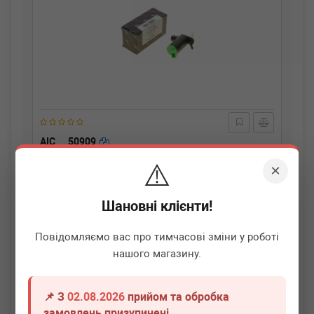
AIC
50909
Насос омивача скла (дуальний) Citroen
⚠️
Berlingo/Peugeot Partner 96-
×
Термін 1 дн.
4 шт.
Шановні клієнти!
310
грн
Всі ціни
Повідомляємо вас про тимчасові зміни у роботі
-
+
В кошик
нашого магазину.
📌 З
02.08.2026
прийом та обробка
замовлень призупинені.