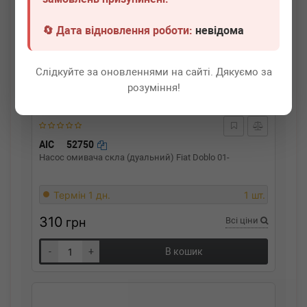
🔄 Дата відновлення роботи:
невідома
Слідкуйте за оновленнями на сайті. Дякуємо за
розуміння!
AIC
52750
Насос омивача скла (дуальний) Fiat Doblo 01-
Термін 1 дн.
1 шт.
310
грн
Всі ціни
-
+
В кошик