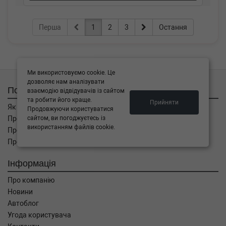
Перша
1
2
3
Остання
Ми використовуємо cookie. Це
дозволяє нам аналізувати
Покупцям
взаємодію відвідувачів із сайтом
та робити його краще.
Прийняти
Як замовити
Продовжуючи користуватися
сайтом, ви погоджуєтесь із
Про оплату
використанням файлів cookie.
Про доставку
Про повернення
Інформація
Про компанію
Новини
Автоблог
Угода користувача