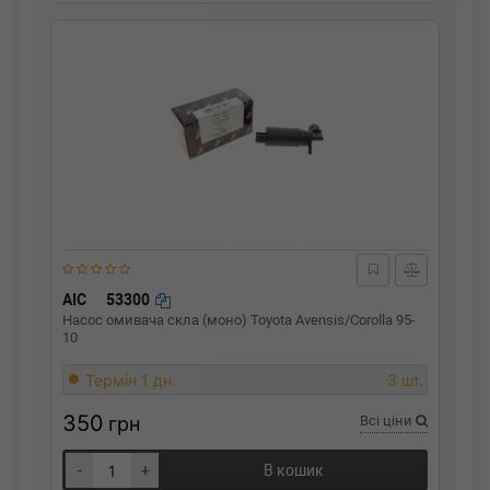
AIC
53300
Насос омивача скла (моно) Toyota Avensis/Corolla 95-
10
Термін 1 дн.
3 шт.
350
грн
Всі ціни
-
+
В кошик