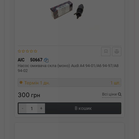
AIC
50667
Насос омивача скла (моно) Audi A4 94-01/A6 94-97/A8
94-02
Термін 1 дн.
1 шт.
300
грн
Всі ціни
-
+
В кошик