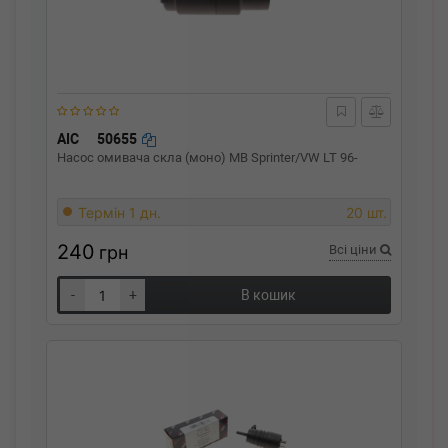
AIC
50655
Насос омивача скла (моно) MB Sprinter/VW LT 96-
Термін 1 дн.
20 шт.
240
грн
Всі ціни
-
+
В кошик