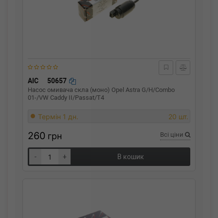
AIC
50657
Насос омивача скла (моно) Opel Astra G/H/Combo
01-/VW Caddy II/Passat/T4
Термін 1 дн.
20 шт.
260
грн
Всі ціни
-
+
В кошик