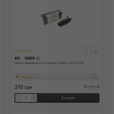
AIC
50905
Насос омивача скла (моно) BMW 3/5/7 85-00
Термін 1 дн.
2 шт.
310
грн
Всі ціни
-
+
В кошик