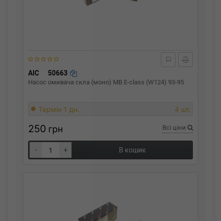
AIC
50663
Насос омивача скла (моно) MB E-class (W124) 93-95
Термін 1 дн.
4 шт.
250
грн
Всі ціни
-
+
В кошик