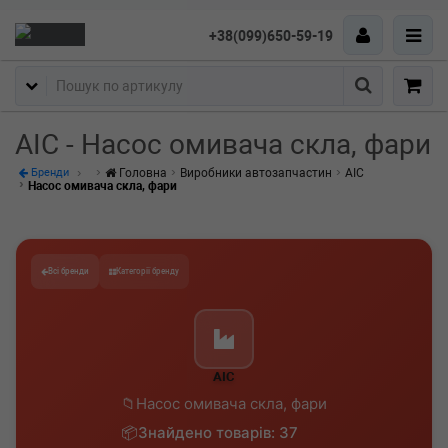
+38(099)650-59-19
Пошук
AIC - Насос омивача скла, фари
Головна
Виробники автозапчастин
AIC
Бренди
Насос омивача скла, фари
Всі бренди
Категорії бренду
AIC
Насос омивача скла, фари
Знайдено товарів: 37