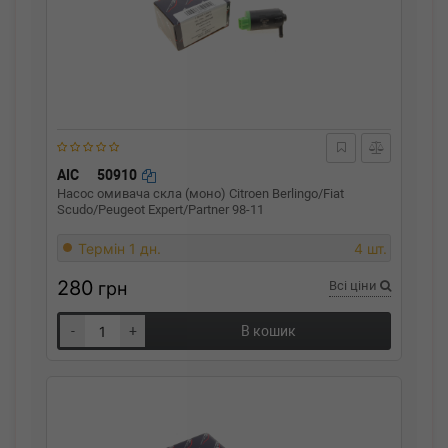
AIC
50910
Насос омивача скла (моно) Citroen Berlingo/Fiat
Scudo/Peugeot Expert/Partner 98-11
Термін 1 дн.
4 шт.
280
грн
Всі ціни
-
+
В кошик