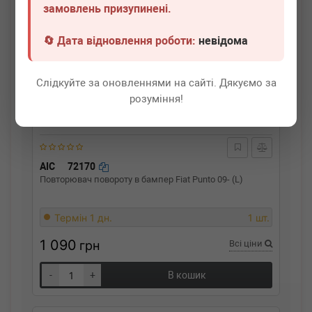
замовлень призупинені.
🔄 Дата відновлення роботи:
невідома
Слідкуйте за оновленнями на сайті. Дякуємо за
розуміння!
AIC
72170
Повторювач повороту в бампер Fiat Punto 09- (L)
Термін 1 дн.
1 шт.
1 090
грн
Всі ціни
-
+
В кошик