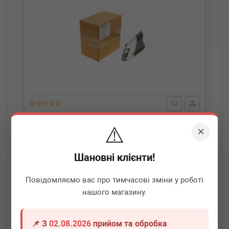
AIC
72185
⚠️
Повторювач повороту на дзеркало Skoda Octavia 04-13
×
(R)
Термін 1 дн.
1 шт.
Шановні клієнти!
980
грн
Всі ціни
Повідомляємо вас про тимчасові зміни у роботі
нашого магазину.
-
+
В кошик
📌 З
02.08.2026
прийом та обробка