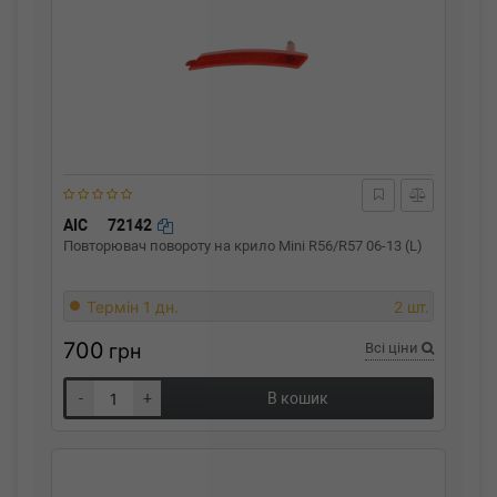
AIC
72142
Повторювач повороту на крило Mini R56/R57 06-13 (L)
Термін 1 дн.
2 шт.
700
грн
Всі ціни
-
+
В кошик