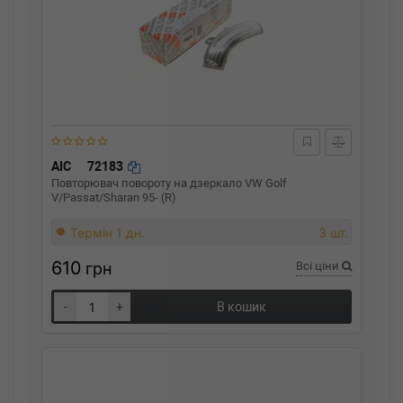
AIC
72183
Повторювач повороту на дзеркало VW Golf
V/Passat/Sharan 95- (R)
Термін 1 дн.
3 шт.
610
грн
Всі ціни
-
+
В кошик