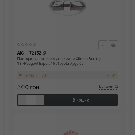
AIC
72152
Повторювач повороту на крило Citroen Berlingo
18-/Peugeot Expert 16-/Toyota Aygo 05-
Термін 1 дн.
2 шт.
300
грн
Всі ціни
-
+
В кошик