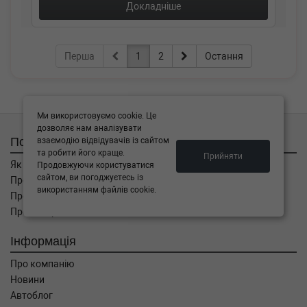
Докладніше
Перша
1
2
Остання
Ми використовуємо cookie. Це
дозволяє нам аналізувати
Покупцям
взаємодію відвідувачів із сайтом
та робити його краще.
Прийняти
Як замовити
Продовжуючи користуватися
сайтом, ви погоджуєтесь із
Про оплату
використанням файлів cookie.
Про доставку
Про повернення
Інформація
Про компанію
Новини
Автоблог