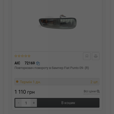
AIC
72169
Повторювач повороту в бампер Fiat Punto 09- (R)
Термін 1 дн.
2 шт.
1 110
грн
Всі ціни
-
+
В кошик