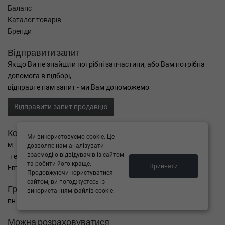
Баланс
Каталог товарів
Бренди
Відправити запит
Якщо Ви не знайшли потрібні запчастини, або Вам потрібна
допомога в підборі,
відправте нам запит - ми Вам допоможемо
Відправити запит продавцю
Контакти
Ми використовуємо cookie. Це
м. Тернопіль вул. Микулинецька 106а
дозволяє нам аналізувати
взаємодію відвідувачів із сайтом
тел. +38(099)650-59-19
та робити його краще.
Прийняти
Email. autokitparts@yahoo.com
Продовжуючи користуватися
сайтом, ви погоджуєтесь із
Графік роботи
використанням файлів cookie.
пн-пт з 9:00 до 17:00, сб - вихідний, нд - вихідний
Можна розраховуватися