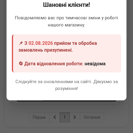
Шановні клієнти!
Повідомляємо вас про тимчасові зміни у роботі
нашого магазину.
📌 З
02.08.2026
прийом та обробка
AIC
51816
замовлень призупинені.
Прокладка колектора випускного VW LT/T4 2.5TDI
🔄 Дата відновлення роботи:
невідома
Термін 1 дн.
3 шт.
Слідкуйте за оновленнями на сайті. Дякуємо за
50
грн
Всі ціни
розуміння!
-
+
В кошик
Перша
1
Остання