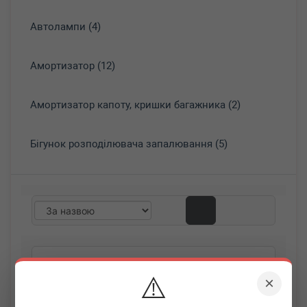
Автолампи (4)
Амортизатор (12)
Амортизатор капоту, кришки багажника (2)
Бігунок розподілювача запалювання (5)
⚠️
×