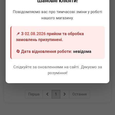
Шановні клієнти!
Повідомляємо вас про тимчасові зміни у роботі
нашого магазину.
📌 З
02.08.2026
прийом та обробка
AIC
51333
замовлень призупинені.
Сальник колінвалу (задній) VW T4/LT 2.4/2.5D
(85x105x11)
🔄 Дата відновлення роботи:
невідома
Немає в наявності
Всі ціни
Слідкуйте за оновленнями на сайті. Дякуємо за
розуміння!
Докладніше
Перша
1
Остання