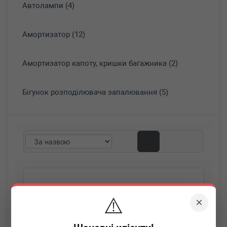
Автолампи (4)
Амортизатор (12)
Амортизатор капоту, кришки багажника (2)
Бігунок розподілювача запалювання (5)
⚠️
×