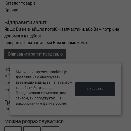
Каталог товарів
Бренди
Відправити запит
Якщо Ви не знайшли потрібні запчастини, або Вам потрібна
допомога в підборі,
відправте нам запит - ми Вам допоможемо
Відправити запит продавцю
Контакти
Ми використовуємо cookie. Це
м. Тернопіль вул. Микулинецька 106а
дозволяє нам аналізувати
тел. +38(099)650-59-19
взаємодію відвідувачів із сайтом
та робити його краще.
Email. autokitparts@yahoo.com
Прийняти
Продовжуючи користуватися
сайтом, ви погоджуєтесь із
Графік роботи
використанням файлів cookie.
пн-пт з 9:00 до 17:00, сб - вихідний, нд - вихідний
Можна розраховуватися