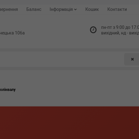
вернення
Баланс
Інформація
Кошик
Контакти
пн-пт з 9:00 до 17:0
нецька 106а
вихідний, нд - вих
✖
олінвалу