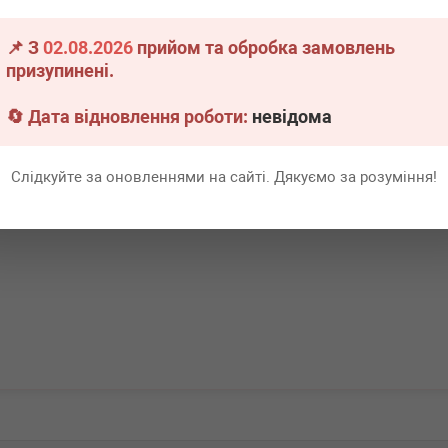
PK)
(E90)/X1 (E84)/5 (E60)/X3 (E83/F25)
2.0D 04- (6PK), N47/M47
📌 З
02.08.2026
прийом та обробка замовлень
.
16 шт.
Немає в наявності
призупинені.
Всі ціни
Всі ціни
🔄 Дата відновлення роботи:
невідома
Докладніше
В кошик
Слідкуйте за оновленнями на сайті. Дякуємо за розуміння!
Перша
1
Ост