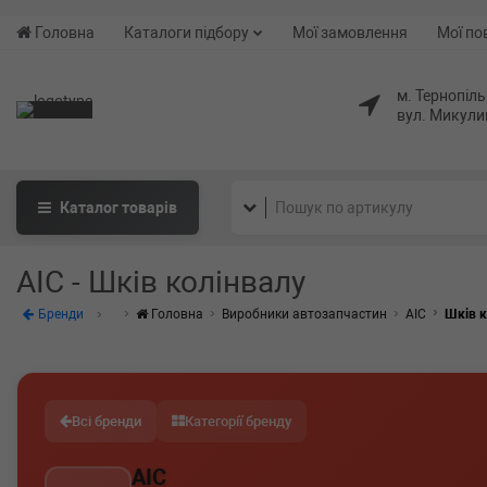
Головна
Каталоги підбору
Мої замовлення
Мої по
м. Тернопіль
вул. Микули
Каталог
товарів
AIC - Шків колінвалу
Бренди
Головна
Виробники автозапчастин
AIC
Шків к
Всі бренди
Категорії бренду
AIC