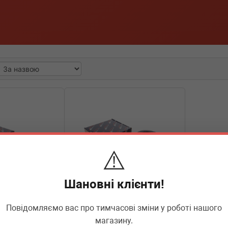
⚠️
Шановні клієнти!
Повідомляємо вас про тимчасові зміни у роботі нашого
AIC
55536
магазину.
pel Astra G/Vectra
Шків колінвалу BMW 1 (E81)/3