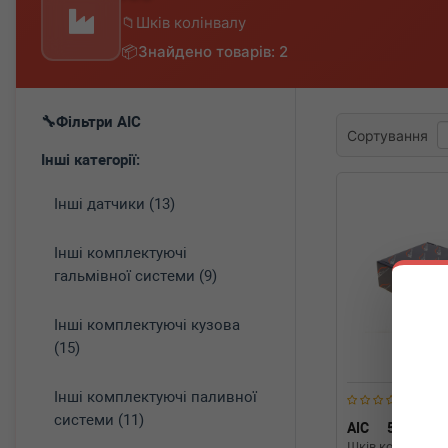
Шків колінвалу
Знайдено товарів: 2
Фільтри AIC
Сортування
Інші категорії:
Інші датчики (13)
Інші комплектуючі
гальмівної системи (9)
Інші комплектуючі кузова
(15)
Інші комплектуючі паливної
системи (11)
AIC
55555
Шків колінвалу O