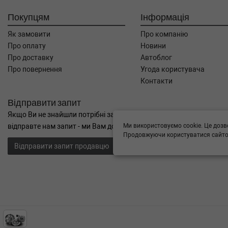
Покупцям
Інформація
Як замовити
Про компанію
Про оплату
Новини
Про доставку
Автоблог
Про повернення
Угода користувача
Контакти
Відправити запит
Якщо Ви не знайшли потрібні запчастини, або Вам потрібна допом
Ми використовуємо cookie. Це дозв
відправте нам запит - ми Вам допоможемо
Продовжуючи користуватися сайтом
Відправити запит продавцю