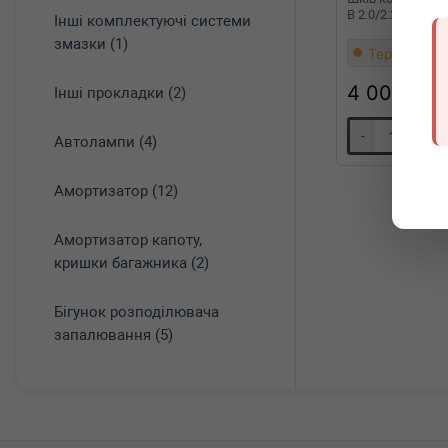
B 2.0/2.2 CDTI (6
Інші комплектуючі системи
змазки (1)
Термін 1 дн
4 000
грн
Інші прокладки (2)
-
+
Автолампи (4)
Амортизатор (12)
Амортизатор капоту,
кришки багажника (2)
Бігунок розподілювача
запалювання (5)