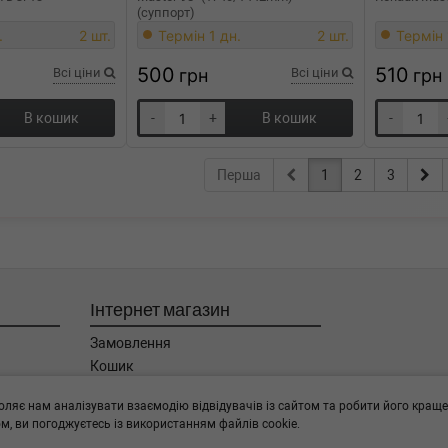
(суппорт)
.
2 шт.
Термін 1 дн.
2 шт.
Термін 
500
510
Всі ціни
грн
Всі ціни
грн
В кошик
-
+
В кошик
-
Перша
1
2
3
Інтернет магазин
Замовлення
Кошик
Баланс
оляє нам аналізувати взаємодію відвідувачів із сайтом та робити його краще
Каталог товарів
, ви погоджуєтесь із використанням файлів cookie.
Бренди