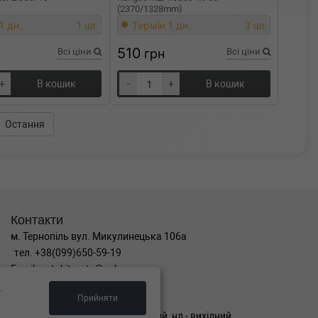
(2370/1328mm)
1 дн.
1 шт.
Термін 1 дн.
3 шт.
510
Всі ціни
грн
Всі ціни
+
В кошик
-
+
В кошик
Остання
Контакти
м. Тернопіль вул. Микулинецька 106а
тел. +38(099)650-59-19
Email. autokitparts@yahoo.com
.
Графік роботи
Прийняти
пн-пт з 9:00 до 17:00, сб - вихідний, нд - вихідний