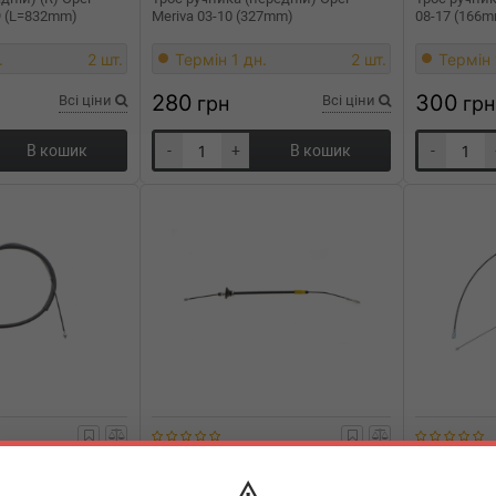
09 (L=832mm)
Meriva 03-10 (327mm)
08-17 (166
.
2 шт.
Термін 1 дн.
2 шт.
Термін 
280
300
Всі ціни
грн
Всі ціни
грн
В кошик
-
+
В кошик
-
AIC
76029
AIC
760
адній) BMW 1
Трос ручного гальма (задній)
Трос ручник