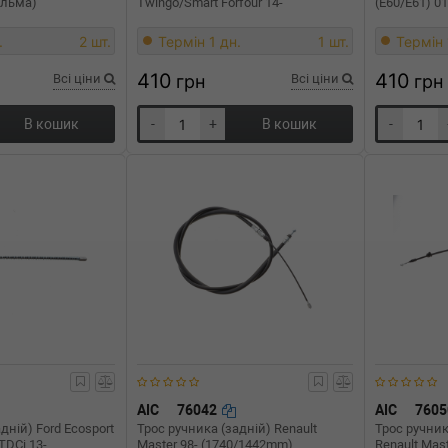
альма)
Twingo/Smart Forfour 14-
(E60/E61) 01
.
2 шт.
Термін 1 дн.
1 шт.
Термін 
410
410
Всі ціни
грн
Всі ціни
грн
В кошик
-
+
В кошик
-
AIC
76042
AIC
760
дній) Ford Ecosport
Трос ручника (задній) Renault
Трос ручни
TDCi 13-
Master 98- (1740/1442mm)
Renault Mast