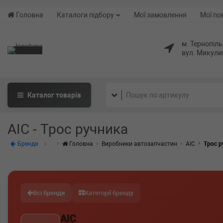
Головна
Каталоги підбору
Мої замовлення
Мої по
м. Тернопіль
вул. Микули
Каталог
товарів
AIC - Трос ручника
Бренди
Головна
Виробники автозапчастин
AIC
Трос р
Всі бренди
Категорії бренду
AIC