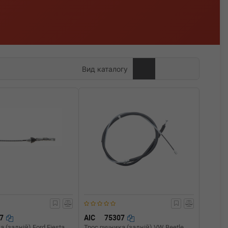
Вид каталогу
27
AIC
75307
 (задній) Ford Fiesta
Трос ручника (задній) VW Beetle