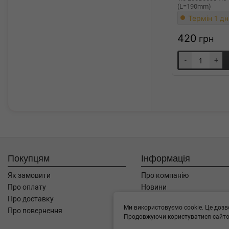
(L=190mm)
Термін 1 дн
420
грн
-
+
Покупцям
Інформація
Як замовити
Про компанію
Про оплату
Новини
Про доставку
Автоблог
Ми використовуємо cookie. Це дозв
Про повернення
Угода користувача
Продовжуючи користуватися сайтом
Контакти