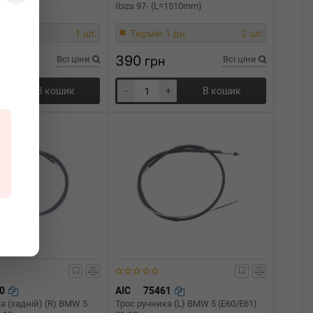
Ibiza 97- (L=1510mm)
1 дн.
1 шт.
Термін 1 дн.
2 шт.
390
Всі ціни
грн
Всі ціни
+
В кошик
-
+
В кошик
60
AIC
75461
а (задній) (R) BMW 5
Трос ручника (L) BMW 5 (E60/E61)