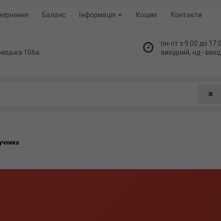
вернення
Баланс
Інформація
Кошик
Контакти
пн-пт з 9:00 до 17:0
нецька 106а
вихідний, нд - вих
✖
учника