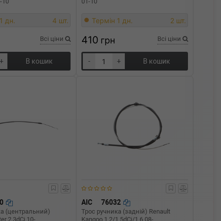
-10
01-10
1 дн.
4 шт.
Термін 1 дн.
2 шт.
410
Всі ціни
грн
Всі ціни
+
В кошик
-
+
В кошик
50
AIC
76032
ка (центральний)
Трос ручника (задній) Renault
er 2.3dCi 10-
Kangoo 1.2/1.5dCi/1.6 08-