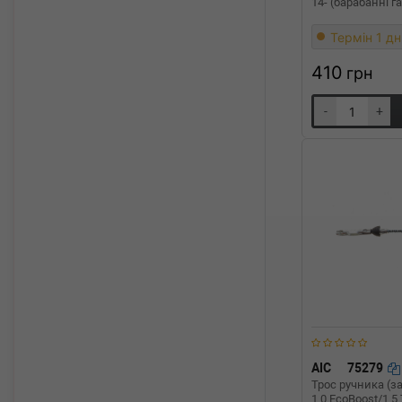
14- (барабанні г
Термін 1 дн
410
грн
-
+
AIC
75279
Трос ручника (за
1.0 EcoBoost/1.5 