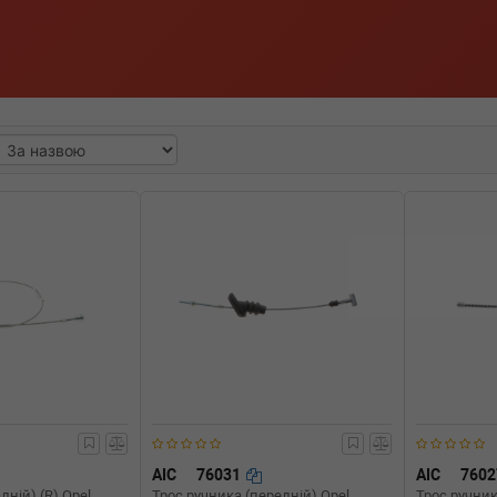
AIC
76031
AIC
760
дній) (R) Opel
Трос ручника (передній) Opel
Трос ручника