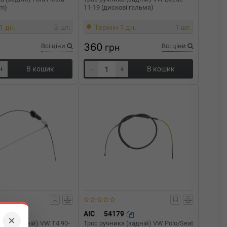
mm)
11-19 (дискові гальма)
1 дн.
3 шт.
Термін 1 дн.
1 шт.
360
Всі ціни
грн
Всі ціни
+
В кошик
-
+
В кошик
36
AIC
54179
×
а (передній) VW T4 90-
Трос ручника (задній) VW Polo/Seat