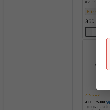
(F20/F21) 11-
Термін 1 дн
360
грн
-
+
AIC
75309
Трос ручника (за