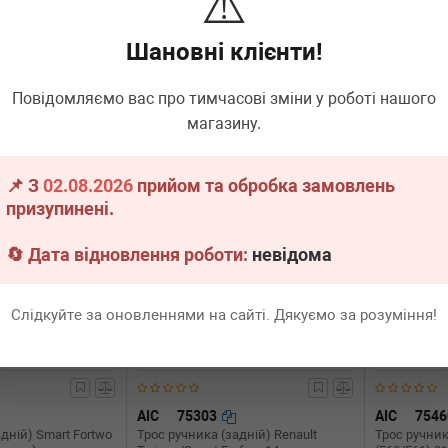
⚠️
Renault Trafic 1.6 dCi 14-
03 (902mm)
(535/256mm) (L)
Шановні клієнти!
.
1 шт.
Термін 1 дн.
2 шт.
Термін 
380
380
Всі ціни
грн
Всі ціни
грн
Повідомляємо вас про тимчасові зміни у роботі нашого
магазину.
В кошик
-
+
В кошик
-
📌 З
02.08.2026
прийом та обробка замовлень
призупинені.
🔄 Дата відновлення роботи:
невідома
Слідкуйте за оновленнями на сайті. Дякуємо за розуміння!
AIC
75303
AIC
754
дній) Smart Fortwo
Трос ручника (задній) Renault
Трос ручник