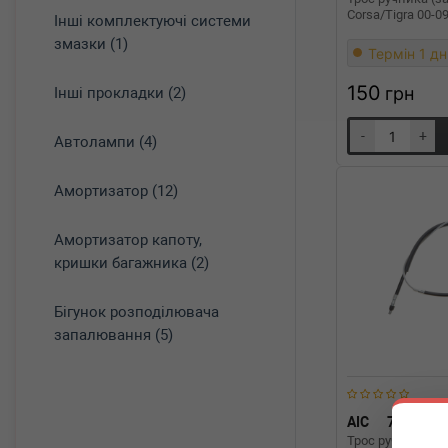
Corsa/Tigra 00-
Інші комплектуючі системи
змазки (1)
Термін 1 дн
150
грн
Інші прокладки (2)
-
+
Автолампи (4)
Амортизатор (12)
Амортизатор капоту,
кришки багажника (2)
Бігунок розподілювача
запалювання (5)
AIC
75294
Трос ручника (з