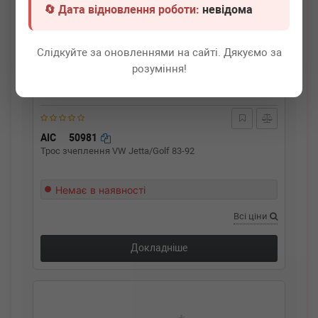
🔄 Дата відновлення роботи:
невідома
Слідкуйте за оновленнями на сайті. Дякуємо за
розуміння!
AIC
50981
Трос зчеплення VW Jetta/Golf 83-92
Немає в наявності
Всі ціни
Докладніше