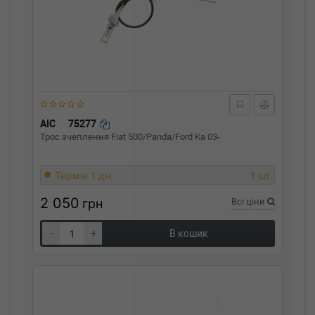
AIC
75277
Трос зчеплення Fiat 500/Panda/Ford Ka 03-
Термін 1 дн.
1 шт.
2 050
грн
Всі ціни
-
+
В кошик