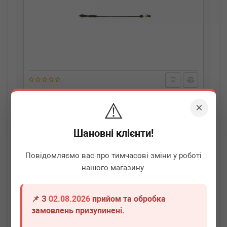
AIC
56596
⚠️
Трос зчеплення Citroen Berlingo/Peugeot Partner 00-15
×
(909 мм)
Немає в наявності
Шановні клієнти!
Всі ціни
Повідомляємо вас про тимчасові зміни у роботі
нашого магазину.
Докладніше
📌 З
02.08.2026
прийом та обробка
замовлень призупинені.