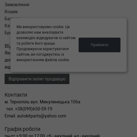
Замовлення
Кошик
Баланс
Каталог товарів
Ми використовуємо cookie. Це
Бренди
дозволяє нам аналізувати
взаємодію відвідувачів із сайтом
та робити його краще.
Відправити запит
Прийняти
Продовжуючи користуватися
Якщо Ви не знайшли потрібні запчастини, або Вам потрібна
сайтом, ви погоджуєтесь із
допомога в підборі,
використанням файлів cookie.
відправте нам запит - ми Вам допоможемо
Відправити запит продавцю
Контакти
м. Тернопіль вул. Микулинецька 106а
тел. +38(099)650-59-19
Email. autokitparts@yahoo.com
Графік роботи
пн-пт з 9:00 до 17:00, сб - вихідний, нд - вихідний