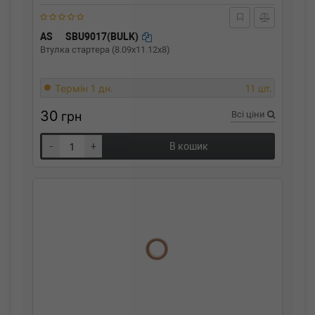
AS
SBU9017(BULK)
Втулка стартера (8.09x11.12x8)
Термін 1 дн.
11 шт.
30
грн
Всі ціни
-
+
В кошик