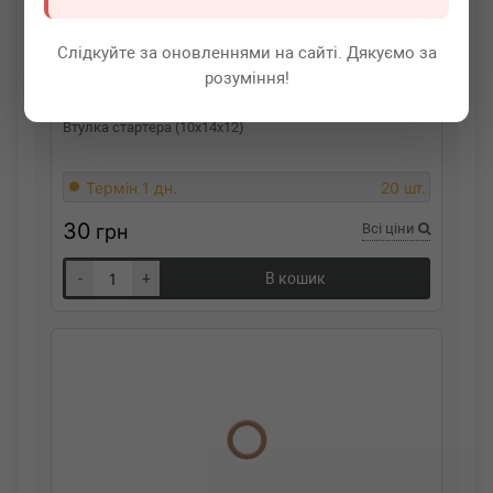
Слідкуйте за оновленнями на сайті. Дякуємо за
розуміння!
AS
SBU9041(BULK)
Втулка стартера (10x14x12)
Термін 1 дн.
20 шт.
30
грн
Всі ціни
-
+
В кошик