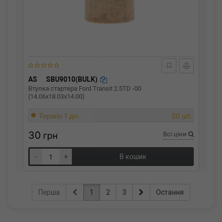
AS
SBU9010(BULK)
Втулка стартера Ford Transit 2.5TD -00
(14.06x18.03x14.00)
Термін 1 дн.
20 шт.
30
грн
Всі ціни
-
+
В кошик
Перша
1
2
3
Остання