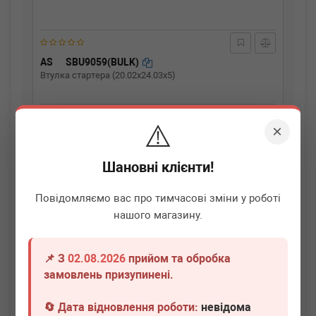
AS
SBU9059(BULK)
Втулка стартера (20.02x24.03x5)
Термін 1 дн.
20 шт.
⚠️
×
30
грн
Всі ціни
Шановні клієнти!
-
+
В кошик
Повідомляємо вас про тимчасові зміни у роботі
нашого магазину.
📌 З
02.08.2026
прийом та обробка
замовлень призупинені.
🔄 Дата відновлення роботи:
невідома