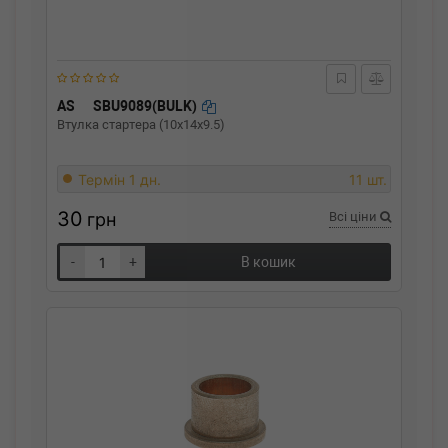
AS
SBU9089(BULK)
Втулка стартера (10x14x9.5)
Термін 1 дн.
11 шт.
30
грн
Всі ціни
-
+
В кошик