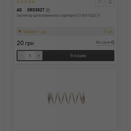
AS
SRS3027
Ізолятор щіткотримача стартера (13.5x11x22.7)
Термін 1 дн.
7 шт.
20
грн
Всі ціни
-
+
В кошик