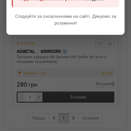
Слідкуйте за оновленнями на сайті. Дякуємо за
розуміння!
ASMETAL
40MR02RK
Пильник кардана MB Sprinter/VW Crafter 06- (к-кт з
кільцями та шайбами)
Термін 1 дн.
20 шт.
280
грн
Всі ціни
-
+
В кошик
Перша
1
Остання