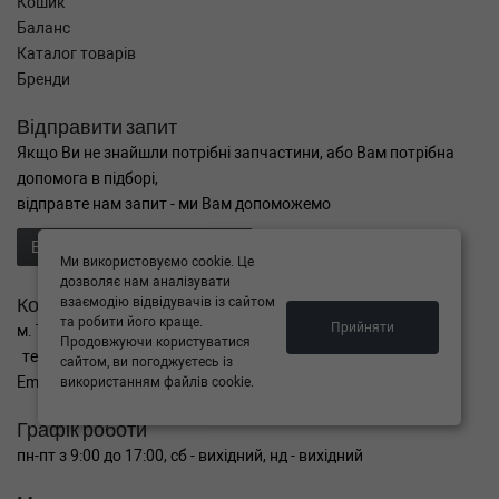
Кошик
Баланс
Каталог товарів
Бренди
Відправити запит
Якщо Ви не знайшли потрібні запчастини, або Вам потрібна
допомога в підборі,
відправте нам запит - ми Вам допоможемо
Відправити запит продавцю
Ми використовуємо cookie. Це
дозволяє нам аналізувати
Контакти
взаємодію відвідувачів із сайтом
та робити його краще.
Прийняти
м. Тернопіль вул. Микулинецька 106а
Продовжуючи користуватися
тел. +38(099)650-59-19
сайтом, ви погоджуєтесь із
Email. autokitparts@yahoo.com
використанням файлів cookie.
Графік роботи
пн-пт з 9:00 до 17:00, сб - вихідний, нд - вихідний