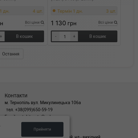
1 дн.
4 шт.
Термін 1 дн.
3 шт.
1 130
рн
Всі ціни
грн
Всі ціни
+
В кошик
-
+
В кошик
Остання
Контакти
м. Тернопіль вул. Микулинецька 106а
тел. +38(099)650-59-19
Email. autokitparts@yahoo.com
.
Графік роботи
Прийняти
пн-пт з 9:00 до 17:00, сб - вихідний, нд - вихідний