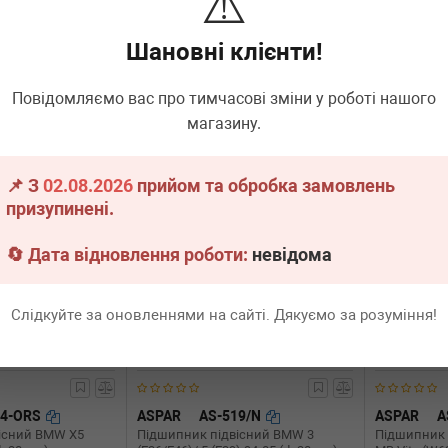
⚠️
(h=44/d=30mm)
Sprinter/VW LT 96-
(W202/S202
Шановні клієнти!
.
20 шт.
Термін 1 дн.
20 шт.
Термін 
960
980
Всі ціни
грн
Всі ціни
грн
Повідомляємо вас про тимчасові зміни у роботі нашого
магазину.
В кошик
-
+
В кошик
-
📌 З
02.08.2026
прийом та обробка замовлень
призупинені.
🔄 Дата відновлення роботи:
невідома
Слідкуйте за оновленнями на сайті. Дякуємо за розуміння!
04-ORS
ASPAR
AS-519/N
ASPAR
A
існий BMW X5
Підшипник підвісний BMW 3
Підшипник 