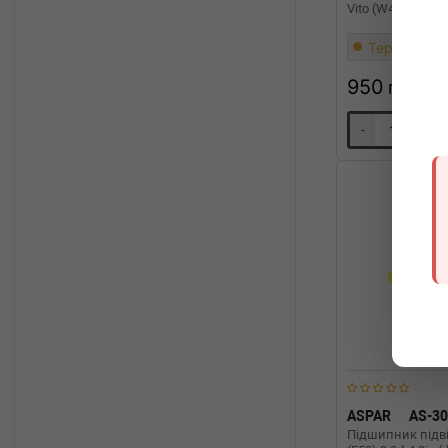
Vito (W447) 14- 
Термін 1 дн
950
грн
-
+
ASPAR
AS-3
Підшипник підв