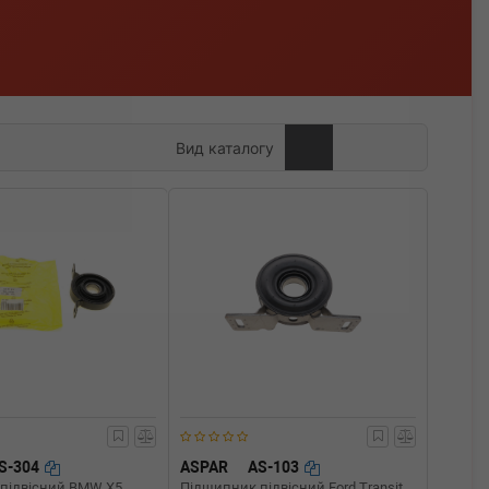
Вид каталогу
S-304
ASPAR
AS-103
підвісний BMW X5
Підшипник підвісний Ford Transit