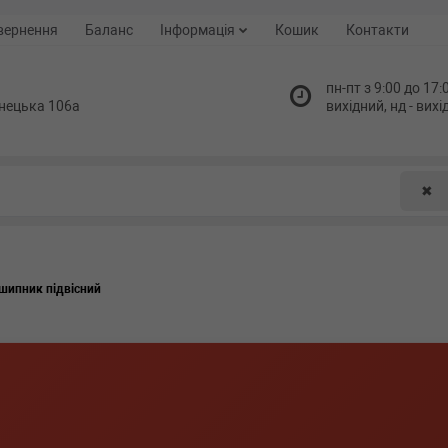
вернення
Баланс
Інформація
Кошик
Контакти
пн-пт з 9:00 до 17:0
нецька 106а
вихідний, нд - вих
✖
шипник підвісний