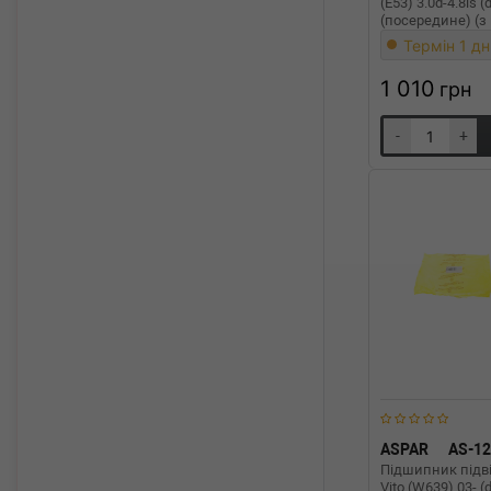
(E53) 3.0d-4.8is
(посередине) (
ORS)M54/M57/M
Термін 1 дн
1 010
грн
-
+
ASPAR
AS-1
Підшипник підві
Vito (W639) 03- 