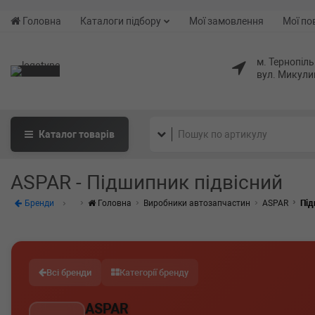
Головна
Каталоги підбору
Мої замовлення
Мої по
м. Тернопіль
вул. Микули
Каталог
товарів
ASPAR - Підшипник підвісний
Бренди
Головна
Виробники автозапчастин
ASPAR
Під
Всі бренди
Категорії бренду
ASPAR