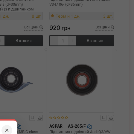
.8is (d=30mm)
V347 06- (d=35mm)
е) (з підшипником
57/M62/N62
1 дн.
8 шт.
Термін 1 дн.
3 шт.
920
Всі ціни
грн
Всі ціни
+
В кошик
-
+
В кошик
S-503/O
ASPAR
AS-285/F
×
підвісний MB C-class
Підшипник підвісний Audi Q3/VW