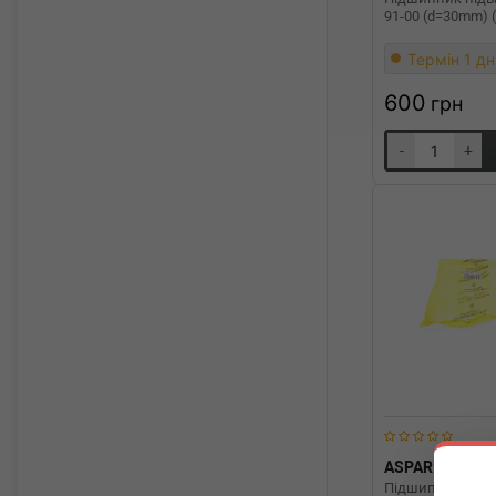
91-00 (d=30mm) 
Термін 1 дн
600
грн
-
+
ASPAR
AS-3
Підшипник підві