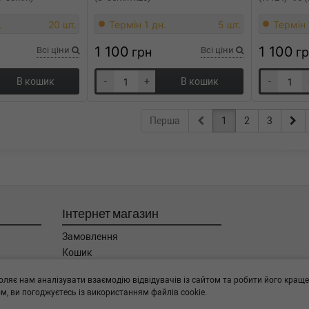
.
20 шт.
Термін 1 дн.
5 шт.
Термін 
1 100
1 100
Всі ціни
грн
Всі ціни
г
В кошик
-
+
В кошик
-
Перша
1
2
3
Інтернет магазин
Замовлення
Кошик
Баланс
оляє нам аналізувати взаємодію відвідувачів із сайтом та робити його краще
Каталог товарів
, ви погоджуєтесь із використанням файлів cookie.
Бренди