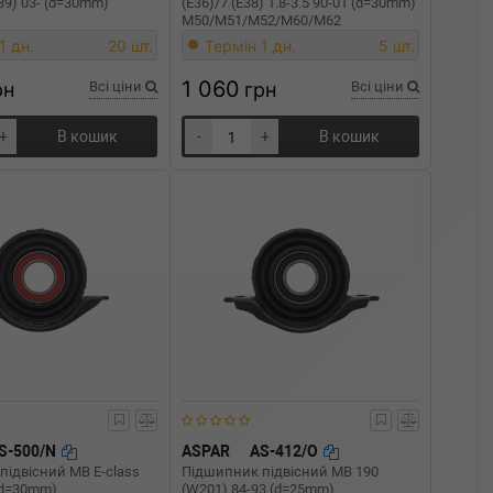
39) 03- (d=30mm)
(E36)/7 (E38) 1.8-3.5 90-01 (d=30mm)
M50/M51/M52/M60/M62
1 дн.
20 шт.
Термін 1 дн.
5 шт.
1 060
рн
Всі ціни
грн
Всі ціни
+
В кошик
-
+
В кошик
S-500/N
ASPAR
AS-412/O
підвісний MB E-class
Підшипник підвісний MB 190
(d=30mm)
(W201) 84-93 (d=25mm)