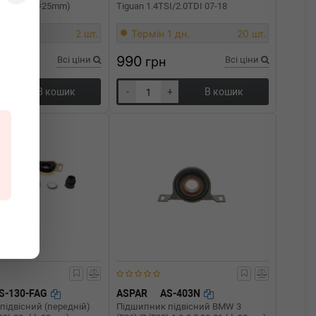
) 93-02 (d=25mm)
Tiguan 1.4TSI/2.0TDI 07-18
1 дн.
2 шт.
Термін 1 дн.
20 шт.
990
Всі ціни
грн
Всі ціни
+
В кошик
-
+
В кошик
S-130-FAG
ASPAR
AS-403N
підвісний (передній)
Підшипник підвісний BMW 3