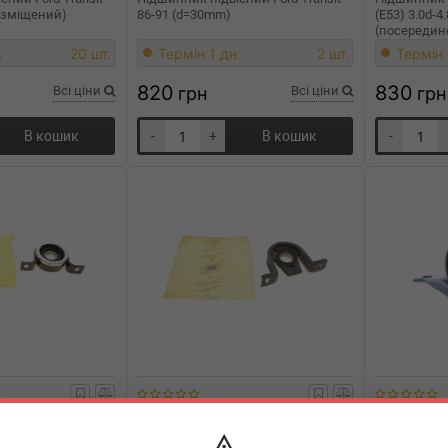
(зміщений)
86-91 (d=30mm)
(E53) 3.0d-4
(посередин
ORS)M54/M
.
20 шт.
Термін 1 дн.
2 шт.
Термін 
820
830
Всі ціни
грн
Всі ціни
грн
В кошик
-
+
В кошик
-
12-FAG
ASPAR
AS-125
ASPAR
A
сний (задній) MB
Підшипник підвісний MB
Підшипник 