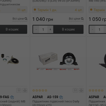
 (d=30mm)
(E36/E46)/ 5 (E39) 94-05 (d=30mm)
MB Vito (W6
з підшипником
62/N62
.
11 шт.
Термін 1 дн.
4 шт.
Термін 
1 040
1 050
Всі ціни
грн
Всі ціни
г
В кошик
-
+
В кошик
-
29-FAG
ASPAR
AS-159
ASPAR
A
сний (задній) MB
Підшипник підвісний Iveco Daily
Підшипник 
(d=30mm)
(d=35mm x25)
(W124) -95 