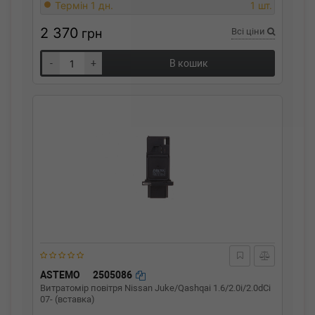
Термін 1 дн.
1 шт.
2 370
грн
Всі ціни
-
+
В кошик
ASTEMO
2505086
Витратомір повітря Nissan Juke/Qashqai 1.6/2.0i/2.0dCi
07- (вставка)