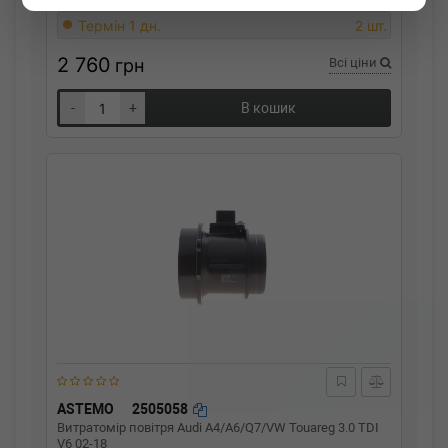
Термін 1 дн.
2 шт.
2 760
грн
Всі ціни
-
+
В кошик
ASTEMO
2505058
Витратомір повітря Audi A4/A6/Q7/VW Touareg 3.0 TDI
V6 02-18