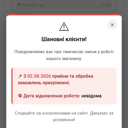
Термін 1 дн.
6 шт.
2 560
грн
Всі ціни
⚠️
×
-
+
В кошик
Шановні клієнти!
Повідомляємо вас про тимчасові зміни у роботі
нашого магазину.
📌 З
02.08.2026
прийом та обробка
замовлень призупинені.
🔄 Дата відновлення роботи:
невідома
Слідкуйте за оновленнями на сайті. Дякуємо за
ASTEMO
2505061
розуміння!
Витратомір повітря Toyota Avensis/Corolla 2.0D 99-08