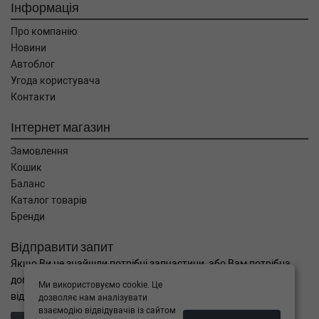
Інформація
Про компанію
Новини
Автоблог
Угода користувача
Контакти
Інтернет магазин
Замовлення
Кошик
Баланс
Каталог товарів
Бренди
Відправити запит
Якщо Ви не знайшли потрібні запчастини, або Вам потрібна
допомога в підборі,
Ми використовуємо cookie. Це
відправте нам запит - ми Вам допоможемо
дозволяє нам аналізувати
взаємодію відвідувачів із сайтом