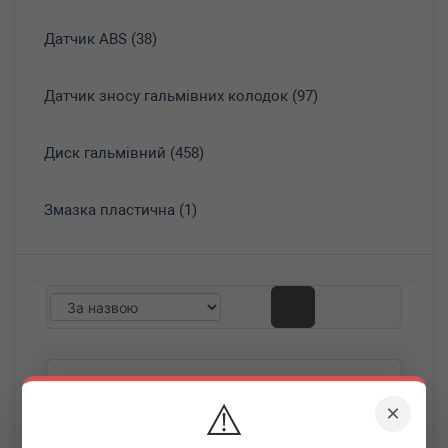
Датчик ABS (38)
Датчик зносу гальмівних колодок (97)
Диск гальмівний (458)
Змазка пластична (1)
⚠️
×