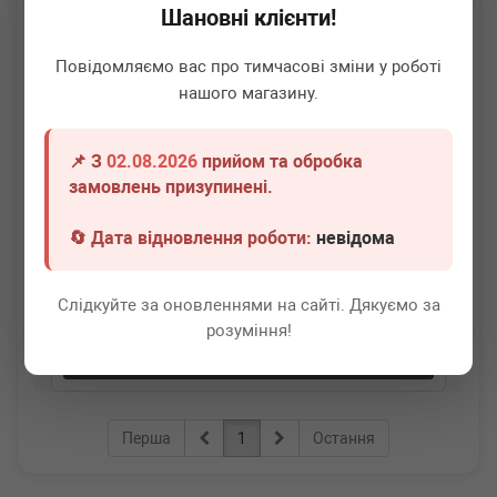
Шановні клієнти!
Повідомляємо вас про тимчасові зміни у роботі
нашого магазину.
📌 З
02.08.2026
прийом та обробка
ATE
03.0137-0507.2
замовлень призупинені.
Колодки гальмівні (задні) Dacia Duster 10- (барабанні)
(228x42)
🔄 Дата відновлення роботи:
невідома
Немає в наявності
Слідкуйте за оновленнями на сайті. Дякуємо за
Всі ціни
розуміння!
Докладніше
Перша
1
Остання