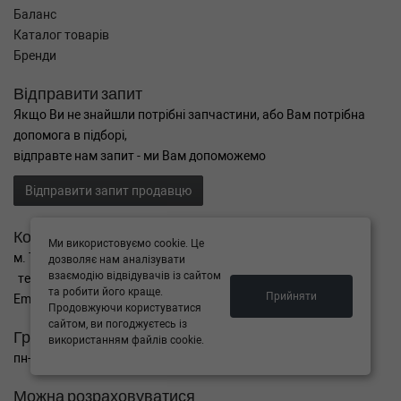
Баланс
Каталог товарів
Бренди
Відправити запит
Якщо Ви не знайшли потрібні запчастини, або Вам потрібна
допомога в підборі,
відправте нам запит - ми Вам допоможемо
Відправити запит продавцю
Контакти
Ми використовуємо cookie. Це
м. Тернопіль вул. Микулинецька 106а
дозволяє нам аналізувати
взаємодію відвідувачів із сайтом
тел. +38(099)650-59-19
та робити його краще.
Прийняти
Email. autokitparts@yahoo.com
Продовжуючи користуватися
сайтом, ви погоджуєтесь із
Графік роботи
використанням файлів cookie.
пн-пт з 9:00 до 17:00, сб - вихідний, нд - вихідний
Можна розраховуватися