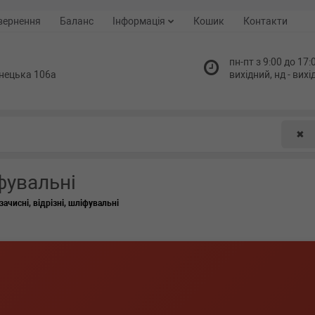
вернення
Баланс
Інформація
Кошик
Контакти
пн-пт з 9:00 до 17:0
нецька 106а
вихідний, нд - вих
✖
іфувальні
зачисні, відрізні, шліфувальні