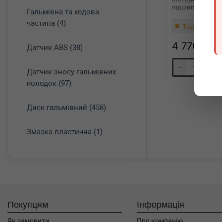
підшипника ма
Гальмівна та ходова
частина (4)
Термін 1 дн
4 770
грн
Датчик ABS (38)
-
+
Датчик зносу гальмівних
колодок (97)
Диск гальмівний (458)
Змазка пластична (1)
Покупцям
Інформація
Як замовити
Про компанію