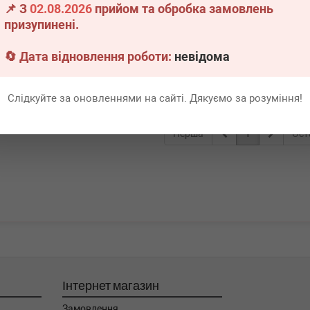
📌 З
02.08.2026
прийом та обробка замовлень
точини
призупинені.
.
1 шт.
🔄 Дата відновлення роботи:
невідома
Всі ціни
В кошик
Слідкуйте за оновленнями на сайті. Дякуємо за розуміння!
Перша
1
Ост
Інтернет магазин
Замовлення