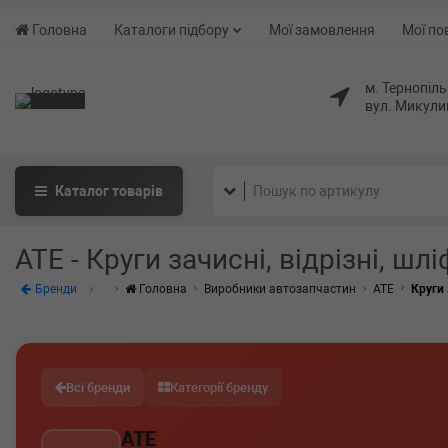
Головна
Каталоги підбору
Мої замовлення
Мої по
м. Тернопіль
вул. Микули
Каталог
товарів
ATE - Круги зачисні, відрізні, шл
Бренди
Головна
Виробники автозапчастин
ATE
Круги 
Всі бренди
Категорії бренду
ATE