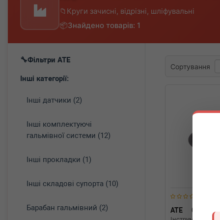
Круги зачисні, відрізні, шліфувальні
Знайдено товарів: 1
Фільтри ATE
Сортування
Інші категорії:
Інші датчики (2)
Інші комплектуючі
гальмівної системи (12)
Інші прокладки (1)
Інші складові супорта (10)
Барабан гальмівний (2)
ATE
03.9314
Інструмент для