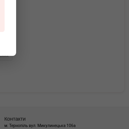
ання
Контакти
м. Тернопіль вул. Микулинецька 106а