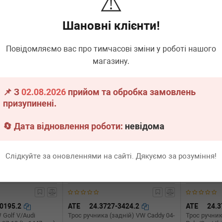
⚠️
 (L=2030mm)
Rapid/Seat Toledo 12- (L=1707mm)
A3/Skoda Oc
Шановні клієнти!
.
9 шт.
Термін 1 дн.
7 шт.
Термін 
600
610
Всі ціни
грн
Всі ціни
грн
Повідомляємо вас про тимчасові зміни у роботі нашого
магазину.
В кошик
-
+
В кошик
-
📌 З
02.08.2026
прийом та обробка замовлень
призупинені.
🔄 Дата відновлення роботи:
невідома
Слідкуйте за оновленнями на сайті. Дякуємо за розуміння!
-0195.2
ATE
24.3727-3424.2
ATE
24.3
 Golf V/Audi
Трос ручника (задній) VW Caddy 04-
Трос ручник