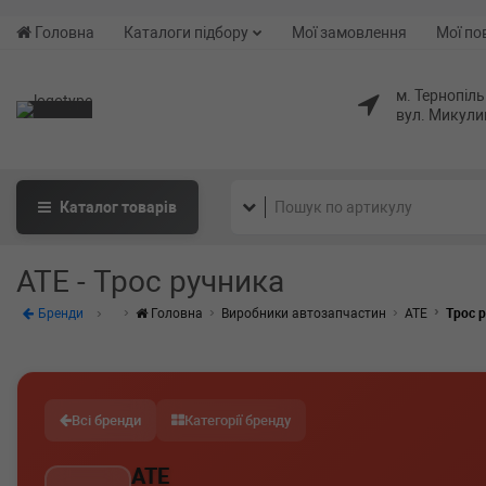
Головна
Каталоги підбору
Мої замовлення
Мої по
м. Тернопіль
вул. Микули
Каталог
товарів
ATE - Трос ручника
Бренди
Головна
Виробники автозапчастин
ATE
Трос 
Всі бренди
Категорії бренду
ATE