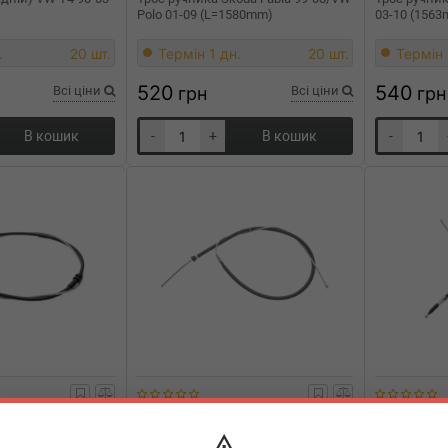
Polo 01-09 (L=1580mm)
03-10 (156
.
20 шт.
Термін 1 дн.
20 шт.
Термін 
520
540
Всі ціни
грн
Всі ціни
грн
В кошик
-
+
В кошик
-
-0194.2
ATE
24.3727-2711.2
ATE
24.3
адній) VW Caddy 98-
Трос ручника (задній) Skoda
Трос ручник