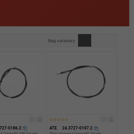
Вид каталогу
727-0186.2
ATE
24.3727-0197.2
а (задній) VW Touran
Трос ручника (задній) Skoda