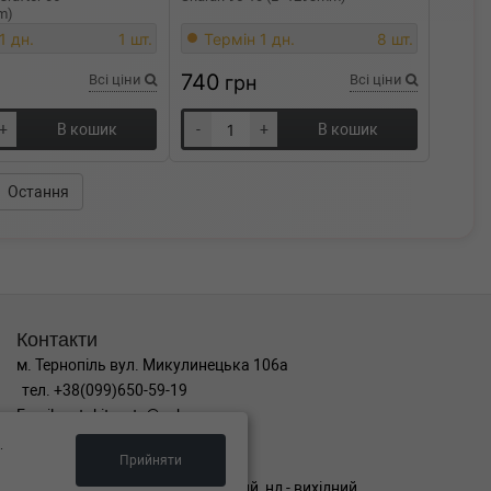
m)
1 дн.
1 шт.
Термін 1 дн.
8 шт.
740
Всі ціни
грн
Всі ціни
+
В кошик
-
+
В кошик
Остання
Контакти
м. Тернопіль вул. Микулинецька 106а
тел. +38(099)650-59-19
Email. autokitparts@yahoo.com
.
Графік роботи
Прийняти
пн-пт з 9:00 до 17:00, сб - вихідний, нд - вихідний