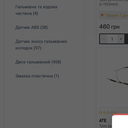
(L=953mm)
Гальмівна та ходова
частина (4)
Термін 1 дн
460
грн
Датчик ABS (38)
-
+
Датчик зносу гальмівних
колодок (97)
Диск гальмівний (458)
Змазка пластична (1)
ATE
24.3727
Трос ручника (з