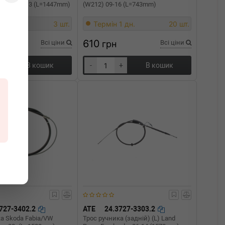
tavia 97-13 (L=1447mm)
(W212) 09-16 (L=743mm)
1 дн.
3 шт.
Термін 1 дн.
20 шт.
610
Всі ціни
грн
Всі ціни
+
В кошик
-
+
В кошик
727-3402.2
ATE
24.3727-3303.2
а Skoda Fabia/VW
Трос ручника (задній) (L) Land