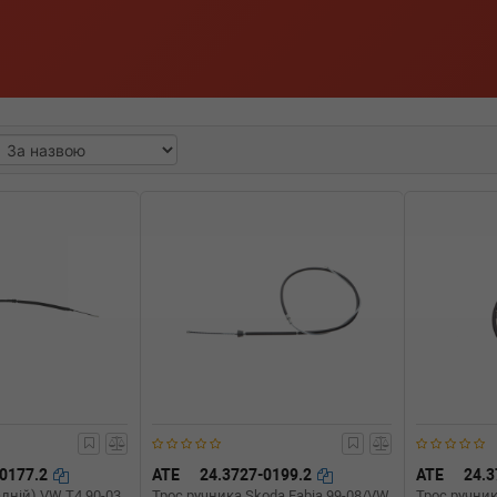
-0177.2
ATE
24.3727-0199.2
ATE
24.3
адній) VW T4 90-03
Трос ручника Skoda Fabia 99-08/VW
Трос ручник