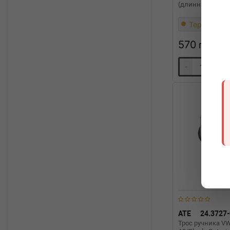
(длинная база)
Термін 1 дн
570
грн
-
+
ATE
24.3727
Трос ручника VW