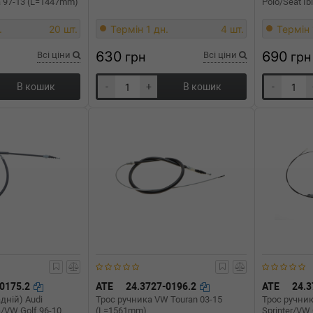
a 97-13 (L=1447mm)
Polo/Seat I
.
20 шт.
Термін 1 дн.
4 шт.
Термін 
630
690
Всі ціни
грн
Всі ціни
грн
В кошик
-
+
В кошик
-
-0175.2
ATE
24.3727-0196.2
ATE
24.3
дній) Audi
Трос ручника VW Touran 03-15
Трос ручни
/VW Golf 96-10
(L=1561mm)
Sprinter/VW 