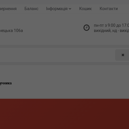
вернення
Баланс
Інформація
Кошик
Контакти
пн-пт з 9:00 до 17:0
нецька 106а
вихідний, нд - вих
✖
ручника