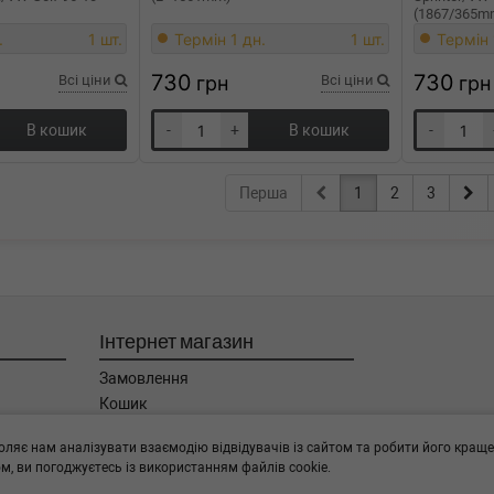
(1867/365m
.
1 шт.
Термін 1 дн.
1 шт.
Термін 
730
730
Всі ціни
грн
Всі ціни
грн
В кошик
-
+
В кошик
-
Перша
1
2
3
Інтернет магазин
Замовлення
Кошик
Баланс
оляє нам аналізувати взаємодію відвідувачів із сайтом та робити його краще
Каталог товарів
, ви погоджуєтесь із використанням файлів cookie.
Бренди