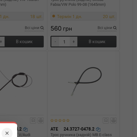
3mm)
Fabia/VW Polo 99-08 (1645mm)
1 дн.
18 шт.
Термін 1 дн.
20 шт.
560
Всі ціни
грн
Всі ціни
+
В кошик
-
+
В кошик
727-3428.2
ATE
24.3727-0478.2
×
а VW Golf V/Audi
Трос ручника (задній) MB E-class