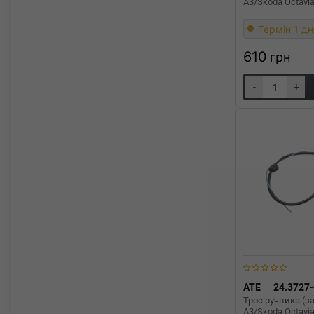
A3/Skoda Octavi
Термін 1 дн
610
грн
-
+
ATE
24.3727
Трос ручника (за
A3/Skoda Octavia